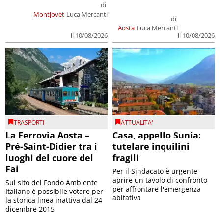
di
Montjovet
Luca Mercanti
di
Aosta
Luca Mercanti
il 10/08/2026
il 10/08/2026
TRASPORTI
ATTUALITA'
La Ferrovia Aosta –
Casa, appello Sunia:
Pré-Saint-Didier tra i
tutelare inquilini
luoghi del cuore del
fragili
Fai
Per il Sindacato è urgente
aprire un tavolo di confronto
Sul sito del Fondo Ambiente
per affrontare l'emergenza
Italiano è possibile votare per
abitativa
la storica linea inattiva dal 24
dicembre 2015