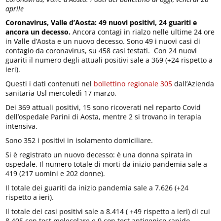
aprile
Coronavirus, Valle d’Aosta: 49 nuovi positivi, 24 guariti e
ancora un decesso.
Ancora contagi in rialzo nelle ultime 24 ore
in Valle d’Aosta e un nuovo decesso. Sono 49 i nuovi casi di
contagio da coronavirus, su 458 casi testati. Con 24 nuovi
guariti il numero degli attuali positivi sale a 369 (+24 rispetto a
ieri).
Questi i dati contenuti nel
bollettino regionale 305
dall’Azienda
sanitaria Usl mercoledì 17 marzo.
Dei 369 attuali positivi, 15 sono ricoverati nel reparto Covid
dell’ospedale Parini di Aosta, mentre 2 si trovano in terapia
intensiva.
Sono 352 i positivi in isolamento domiciliare.
Si è registrato un nuovo decesso: è una donna spirata in
ospedale. Il numero totale di morti da inizio pandemia sale a
419 (217 uomini e 202 donne).
Il totale dei guariti da inizio pandemia sale a 7.626 (+24
rispetto a ieri).
Il totale dei casi positivi sale a 8.414 ( +49 rispetto a ieri) di cui
8.405 con test molecolare e 9 con test antigenico rapido,