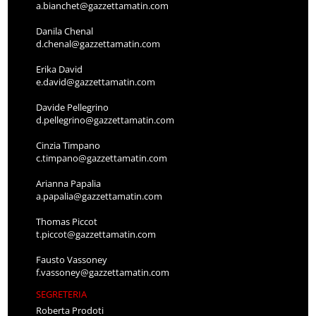
a.bianchet@gazzettamatin.com
Danila Chenal
d.chenal@gazzettamatin.com
Erika David
e.david@gazzettamatin.com
Davide Pellegrino
d.pellegrino@gazzettamatin.com
Cinzia Timpano
c.timpano@gazzettamatin.com
Arianna Papalia
a.papalia@gazzettamatin.com
Thomas Piccot
t.piccot@gazzettamatin.com
Fausto Vassoney
f.vassoney@gazzettamatin.com
SEGRETERIA
Roberta Prodoti