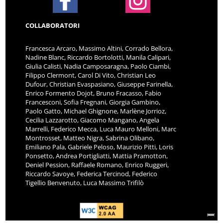
COLLABORATORI
Francesca Arcaro, Massimo Altini, Corrado Bellora,
Nadine Blanc, Riccardo Bortolotti, Manila Calipari,
Giulia Calisti, Nadia Camposaragna, Paolo Ciambi,
Filippo Clermont, Carol Di Vito, Christian Leo
Dufour, Christian Evaspasiano, Giuseppe Farinella,
Enrico Formento Dojot, Bruno Fracasso, Fabio
Francesconi, Sofia Fregnani, Giorgia Gambino,
Paolo Gatto, Michael Ghignone, Marlène Jorrioz,
Cecilia Lazzarotto, Giacomo Mangano, Angela
Marrelli, Federico Mecca, Luca Mauro Melloni, Marc
Montrosset, Matteo Nigra, Sabrina Olibano,
Emiliano Pala, Gabriele Peloso, Maurizio Pitti, Loris
Ponsetto, Andrea Portigliatti, Mattia Pramotton,
Deniel Pession, Raffaele Romano, Enrico Ruggeri,
Riccardo Savoye, Federica Tercinod, Federico
Tigellio Benvenuto, Luca Massimo Trifilò