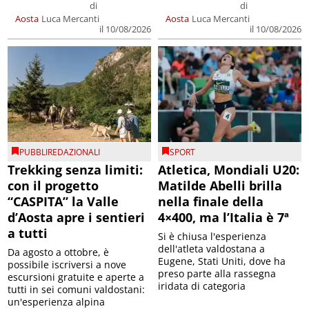
di
di
Aosta
Luca Mercanti
Aosta
Luca Mercanti
il 10/08/2026
il 10/08/2026
PUBBLIREDAZIONALI
SPORT
Trekking senza limiti:
Atletica, Mondiali U20:
con il progetto
Matilde Abelli brilla
“CASPITA” la Valle
nella finale della
d’Aosta apre i sentieri
4×400, ma l’Italia è 7ª
a tutti
Si è chiusa l'esperienza
dell'atleta valdostana a
Da agosto a ottobre, è
Eugene, Stati Uniti, dove ha
possibile iscriversi a nove
preso parte alla rassegna
escursioni gratuite e aperte a
iridata di categoria
tutti in sei comuni valdostani:
un'esperienza alpina