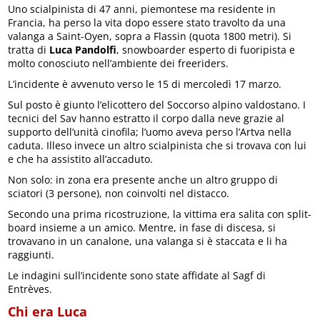
Uno scialpinista di 47 anni, piemontese ma residente in
Francia, ha perso la vita dopo essere stato travolto da una
valanga a Saint-Oyen, sopra a Flassin (quota 1800 metri). Si
tratta di
Luca Pandolfi
, snowboarder esperto di fuoripista e
molto conosciuto nell’ambiente dei freeriders.
L’incidente è avvenuto verso le 15 di mercoledì 17 marzo.
Sul posto è giunto l’elicottero del Soccorso alpino valdostano. I
tecnici del Sav hanno estratto il corpo dalla neve grazie al
supporto dell’unità cinofila; l’uomo aveva perso l’Artva nella
caduta. Illeso invece un altro scialpinista che si trovava con lui
e che ha assistito all’accaduto.
Non solo: in zona era presente anche un altro gruppo di
sciatori (3 persone), non coinvolti nel distacco.
Secondo una prima ricostruzione, la vittima era salita con split-
board insieme a un amico. Mentre, in fase di discesa, si
trovavano in un canalone, una valanga si è staccata e li ha
raggiunti.
Le indagini sull’incidente sono state affidate al Sagf di
Entrèves.
Chi era Luca