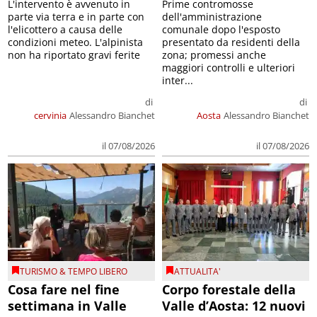
L'intervento è avvenuto in
Prime contromosse
parte via terra e in parte con
dell'amministrazione
l'elicottero a causa delle
comunale dopo l'esposto
condizioni meteo. L'alpinista
presentato da residenti della
non ha riportato gravi ferite
zona; promessi anche
maggiori controlli e ulteriori
inter...
di
di
cervinia
Alessandro Bianchet
Aosta
Alessandro Bianchet
il 07/08/2026
il 07/08/2026
TURISMO & TEMPO LIBERO
ATTUALITA'
Cosa fare nel fine
Corpo forestale della
settimana in Valle
Valle d’Aosta: 12 nuovi