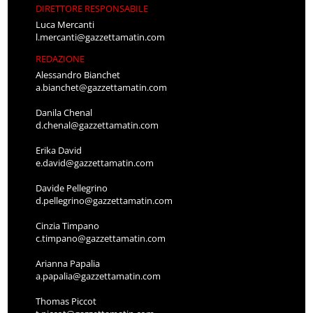
DIRETTORE RESPONSABILE
Luca Mercanti
l.mercanti@gazzettamatin.com
REDAZIONE
Alessandro Bianchet
a.bianchet@gazzettamatin.com
Danila Chenal
d.chenal@gazzettamatin.com
Erika David
e.david@gazzettamatin.com
Davide Pellegrino
d.pellegrino@gazzettamatin.com
Cinzia Timpano
c.timpano@gazzettamatin.com
Arianna Papalia
a.papalia@gazzettamatin.com
Thomas Piccot