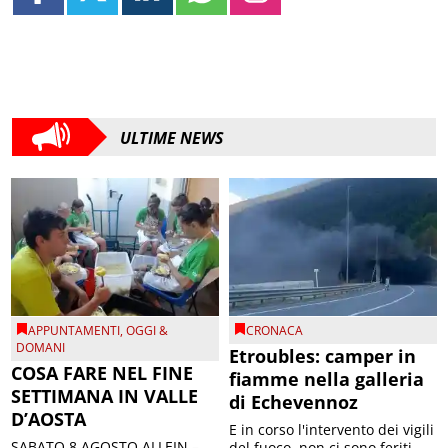
ULTIME NEWS
APPUNTAMENTI
,
OGGI &
CRONACA
DOMANI
Etroubles: camper in
COSA FARE NEL FINE
fiamme nella galleria
SETTIMANA IN VALLE
di Echevennoz
D’AOSTA
E in corso l'intervento dei vigili
SABATO 8 AGOSTO ALLEIN –
del fuoco, non ci sono feriti