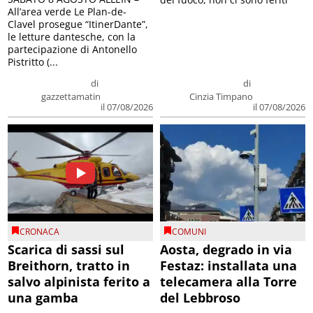
All’area verde Le Plan-de-
Clavel prosegue “ItinerDante”,
le letture dantesche, con la
partecipazione di Antonello
Pistritto (...
di
di
gazzettamatin
Cinzia Timpano
il 07/08/2026
il 07/08/2026
CRONACA
COMUNI
Scarica di sassi sul
Aosta, degrado in via
Breithorn, tratto in
Festaz: installata una
salvo alpinista ferito a
telecamera alla Torre
una gamba
del Lebbroso