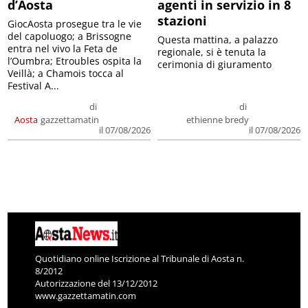
d’Aosta
agenti in servizio in 8
stazioni
GiocAosta prosegue tra le vie
del capoluogo; a Brissogne
Questa mattina, a palazzo
entra nel vivo la Feta de
regionale, si è tenuta la
l’Oumbra; Etroubles ospita la
cerimonia di giuramento
Veillà; a Chamois tocca al
Festival A...
di
di
Aosta
gazzettamatin
ethienne bredy
il 07/08/2026
il 07/08/2026
Quotidiano online Iscrizione al Tribunale di Aosta n.
8/2012
Autorizzazione del 13/12/2012
www.gazzettamatin.com