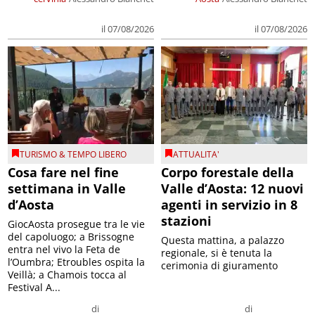
il 07/08/2026
il 07/08/2026
TURISMO & TEMPO LIBERO
ATTUALITA'
Cosa fare nel fine
Corpo forestale della
settimana in Valle
Valle d’Aosta: 12 nuovi
d’Aosta
agenti in servizio in 8
stazioni
GiocAosta prosegue tra le vie
del capoluogo; a Brissogne
Questa mattina, a palazzo
entra nel vivo la Feta de
regionale, si è tenuta la
l’Oumbra; Etroubles ospita la
cerimonia di giuramento
Veillà; a Chamois tocca al
Festival A...
di
di