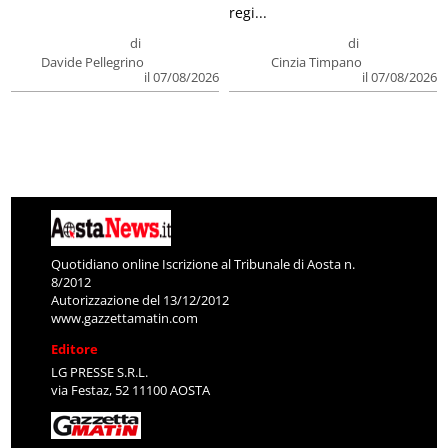
regi...
di
di
Davide Pellegrino
Cinzia Timpano
il 07/08/2026
il 07/08/2026
Quotidiano online Iscrizione al Tribunale di Aosta n.
8/2012
Autorizzazione del 13/12/2012
www.gazzettamatin.com
Editore
LG PRESSE S.R.L.
via Festaz, 52 11100 AOSTA