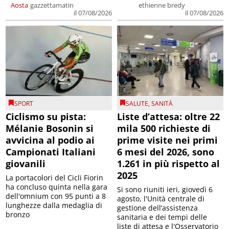
Aosta
gazzettamatin
ethienne bredy
il 07/08/2026
il 07/08/2026
SPORT
SALUTE
,
SANITÀ
Ciclismo su pista:
Liste d’attesa: oltre 22
Mélanie Bosonin si
mila 500 richieste di
avvicina al podio ai
prime visite nei primi
Campionati Italiani
6 mesi del 2026, sono
giovanili
1.261 in più rispetto al
2025
La portacolori del Cicli Fiorin
ha concluso quinta nella gara
Si sono riuniti ieri, giovedì 6
dell'omnium con 95 punti a 8
agosto, l'Unità centrale di
lunghezze dalla medaglia di
gestione dell’assistenza
bronzo
sanitaria e dei tempi delle
liste di attesa e l'Osservatorio