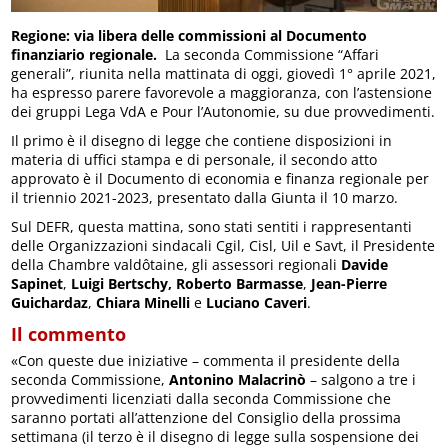
Regione: via libera delle commissioni al Documento
finanziario regionale.
La seconda Commissione “Affari
generali”, riunita nella mattinata di oggi, giovedì 1° aprile 2021,
ha espresso parere favorevole a maggioranza, con l’astensione
dei gruppi Lega VdA e Pour l’Autonomie, su due provvedimenti.
Il primo è il disegno di legge che contiene disposizioni in
materia di uffici stampa e di personale, il secondo atto
approvato è il Documento di economia e finanza regionale per
il triennio 2021-2023, presentato dalla Giunta il 10 marzo.
Sul DEFR, questa mattina, sono stati sentiti i rappresentanti
delle Organizzazioni sindacali Cgil, Cisl, Uil e Savt, il Presidente
della Chambre valdôtaine, gli assessori regionali
Davide
Sapinet
,
Luigi Bertschy,
Roberto Barmasse
,
Jean-Pierre
Guichardaz
,
Chiara Minelli
e
Luciano Caveri
.
Il commento
«Con queste due iniziative – commenta il presidente della
seconda Commissione,
Antonino Malacrinò
– salgono a tre i
provvedimenti licenziati dalla seconda Commissione che
saranno portati all’attenzione del Consiglio della prossima
settimana (il terzo è il disegno di legge sulla sospensione dei