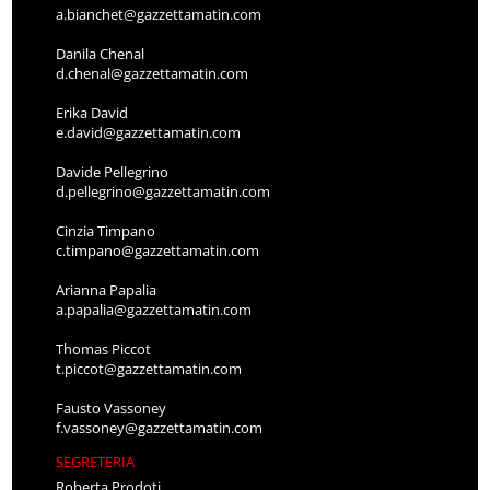
a.bianchet@gazzettamatin.com
Danila Chenal
d.chenal@gazzettamatin.com
Erika David
e.david@gazzettamatin.com
Davide Pellegrino
d.pellegrino@gazzettamatin.com
Cinzia Timpano
c.timpano@gazzettamatin.com
Arianna Papalia
a.papalia@gazzettamatin.com
Thomas Piccot
t.piccot@gazzettamatin.com
Fausto Vassoney
f.vassoney@gazzettamatin.com
SEGRETERIA
Roberta Prodoti