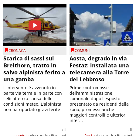
CRONACA
COMUNI
Scarica di sassi sul
Aosta, degrado in via
Breithorn, tratto in
Festaz: installata una
salvo alpinista ferito a
telecamera alla Torre
una gamba
del Lebbroso
L'intervento è avvenuto in
Prime contromosse
parte via terra e in parte con
dell'amministrazione
l'elicottero a causa delle
comunale dopo l'esposto
condizioni meteo. L'alpinista
presentato da residenti della
non ha riportato gravi ferite
zona; promessi anche
maggiori controlli e ulteriori
inter...
di
di
cervinia
Alessandro Bianchet
Aosta
Alessandro Bianchet