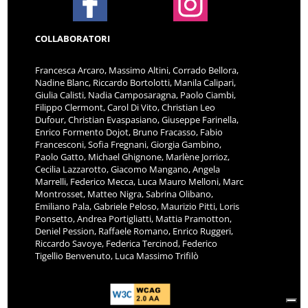
COLLABORATORI
Francesca Arcaro, Massimo Altini, Corrado Bellora,
Nadine Blanc, Riccardo Bortolotti, Manila Calipari,
Giulia Calisti, Nadia Camposaragna, Paolo Ciambi,
Filippo Clermont, Carol Di Vito, Christian Leo
Dufour, Christian Evaspasiano, Giuseppe Farinella,
Enrico Formento Dojot, Bruno Fracasso, Fabio
Francesconi, Sofia Fregnani, Giorgia Gambino,
Paolo Gatto, Michael Ghignone, Marlène Jorrioz,
Cecilia Lazzarotto, Giacomo Mangano, Angela
Marrelli, Federico Mecca, Luca Mauro Melloni, Marc
Montrosset, Matteo Nigra, Sabrina Olibano,
Emiliano Pala, Gabriele Peloso, Maurizio Pitti, Loris
Ponsetto, Andrea Portigliatti, Mattia Pramotton,
Deniel Pession, Raffaele Romano, Enrico Ruggeri,
Riccardo Savoye, Federica Tercinod, Federico
Tigellio Benvenuto, Luca Massimo Trifilò