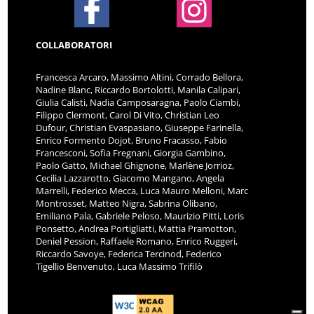
COLLABORATORI
Francesca Arcaro, Massimo Altini, Corrado Bellora,
Nadine Blanc, Riccardo Bortolotti, Manila Calipari,
Giulia Calisti, Nadia Camposaragna, Paolo Ciambi,
Filippo Clermont, Carol Di Vito, Christian Leo
Dufour, Christian Evaspasiano, Giuseppe Farinella,
Enrico Formento Dojot, Bruno Fracasso, Fabio
Francesconi, Sofia Fregnani, Giorgia Gambino,
Paolo Gatto, Michael Ghignone, Marlène Jorrioz,
Cecilia Lazzarotto, Giacomo Mangano, Angela
Marrelli, Federico Mecca, Luca Mauro Melloni, Marc
Montrosset, Matteo Nigra, Sabrina Olibano,
Emiliano Pala, Gabriele Peloso, Maurizio Pitti, Loris
Ponsetto, Andrea Portigliatti, Mattia Pramotton,
Deniel Pession, Raffaele Romano, Enrico Ruggeri,
Riccardo Savoye, Federica Tercinod, Federico
Tigellio Benvenuto, Luca Massimo Trifilò