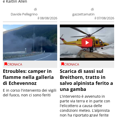
e Kaitlin Allen
di
di
Davide Pellegrino
gazzettamatin
il 08/08/2026
il 07/08/2026
CRONACA
CRONACA
Etroubles: camper in
Scarica di sassi sul
fiamme nella galleria
Breithorn, tratto in
di Echevennoz
salvo alpinista ferito a
una gamba
E in corso l'intervento dei vigili
del fuoco, non ci sono feriti
L'intervento è avvenuto in
parte via terra e in parte con
l'elicottero a causa delle
condizioni meteo. L'alpinista
non ha riportato gravi ferite