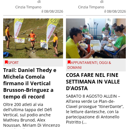
di
di
Cinzia Timpano
Cinzia Timpano
il 08/08/2026
il 08/08/2026
SPORT
APPUNTAMENTI
,
OGGI &
DOMANI
Trail: Daniel Thedy e
COSA FARE NEL FINE
Michela Comola
SETTIMANA IN VALLE
firmano il Vertical
D’AOSTA
Brusson-Bringuez a
tempo di record
SABATO 8 AGOSTO ALLEIN –
All’area verde Le Plan-de-
Oltre 200 atleti al via
Clavel prosegue “ItinerDante”,
dell'ultima tappa del Défì
le letture dantesche, con la
Vertical, sul podio anche
partecipazione di Antonello
Mathieu Brunod, Alex
Pistritto (...
Noussan, Miriam Di Vincenzo