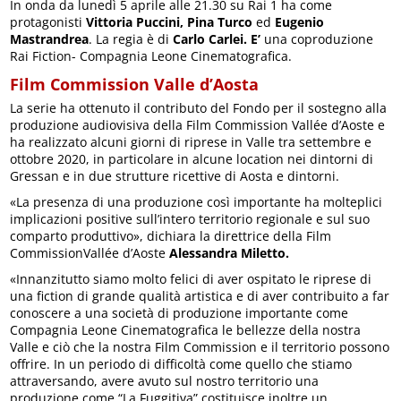
In onda da lunedì 5 aprile alle 21.30 su Rai 1 ha come
protagonisti
Vittoria Puccini,
Pina Turco
ed
Eugenio
Mastrandrea
. La regia è di
Carlo Carlei. E’
una coproduzione
Rai Fiction- Compagnia Leone Cinematografica.
Film Commission Valle d’Aosta
La serie ha ottenuto il contributo del Fondo per il sostegno alla
produzione audiovisiva della Film Commission Vallée d’Aoste e
ha realizzato alcuni giorni di riprese in Valle tra settembre e
ottobre 2020, in particolare in alcune location nei dintorni di
Gressan e in due strutture ricettive di Aosta e dintorni.
«La presenza di una produzione così importante ha molteplici
implicazioni positive sull’intero territorio regionale e sul suo
comparto produttivo», dichiara la direttrice della Film
CommissionVallée d’Aoste
Alessandra Miletto.
«Innanzitutto siamo molto felici di aver ospitato le riprese di
una fiction di grande qualità artistica e di aver contribuito a far
conoscere a una società di produzione importante come
Compagnia Leone Cinematografica le bellezze della nostra
Valle e ciò che la nostra Film Commission e il territorio possono
offrire. In un periodo di difficoltà come quello che stiamo
attraversando, avere avuto sul nostro territorio una
produzione come “La Fuggitiva” costituisce inoltre un