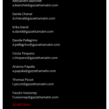
Alessandro Bianchet
a.bianchet@gazzettamatin.com
Danila Chenal
d.chenal@gazzettamatin.com
Erika David
e.david@gazzettamatin.com
Davide Pellegrino
d.pellegrino@gazzettamatin.com
Cinzia Timpano
c.timpano@gazzettamatin.com
Arianna Papalia
a.papalia@gazzettamatin.com
Thomas Piccot
t.piccot@gazzettamatin.com
Fausto Vassoney
f.vassoney@gazzettamatin.com
SEGRETERIA