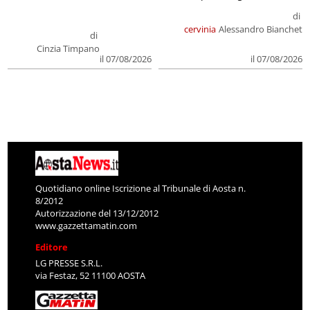
di
cervinia
Alessandro Bianchet
di
Cinzia Timpano
il 07/08/2026
il 07/08/2026
Quotidiano online Iscrizione al Tribunale di Aosta n.
8/2012
Autorizzazione del 13/12/2012
www.gazzettamatin.com
Editore
LG PRESSE S.R.L.
via Festaz, 52 11100 AOSTA