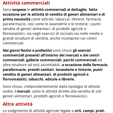
Attività commerciali
Sono
sospese
le
attività commerciali al dettaglio
,
fatta
eccezione per le attività di vendita di generi alimentari e di
prima necessità
come edicole, tabaccai, librerie, farmacie,
parafarmacie, così come le lavanderie e le tintorie, i punti
vendita di generi alimentari, di prodotti agricoli e
florovivaistici, sia negli esercizi di vicinato sia nelle medie e
grandi strutture di vendita, anche ricompresi nei centri
commerciali.
Nei giorni festivi e prefestivi
sono chiusi
gli esercizi
commerciali presenti all’interno dei mercati e dei centri
commerciali, gallerie commerciali, parchi commerciali
ed
altre strutture ad essi assimilabili,
a eccezione delle farmacie,
parafarmacie, presidi sanitari, lavanderie e tintorie, punti
vendita di generi alimentari, di prodotti agricoli e
florovivaistici, tabacchi, edicole e librerie.
Sono chiusi, indipendentemente dalla tipologia di attività
svolta,
i mercati
, salvo le attività dirette alla vendita di soli
generi alimentari, prodotti agricoli e florovivaistici.
Altre attività
Lo svolgimento di attività agricole legate a
orti, campi, prati,