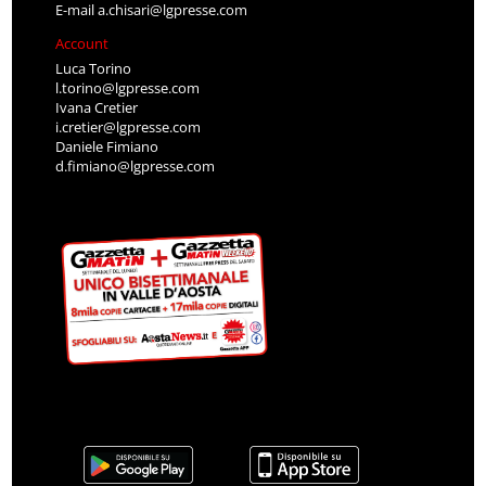
E-mail
a.chisari@lgpresse.com
Account
Luca Torino
l.torino@lgpresse.com
Ivana Cretier
i.cretier@lgpresse.com
Daniele Fimiano
d.fimiano@lgpresse.com