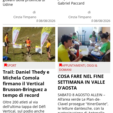
Gabriel Paccard
Udine
di
di
Cinzia Timpano
Cinzia Timpano
il 08/08/2026
il 08/08/2026
SPORT
APPUNTAMENTI
,
OGGI &
DOMANI
Trail: Daniel Thedy e
COSA FARE NEL FINE
Michela Comola
SETTIMANA IN VALLE
firmano il Vertical
D’AOSTA
Brusson-Bringuez a
tempo di record
SABATO 8 AGOSTO ALLEIN –
All’area verde Le Plan-de-
Oltre 200 atleti al via
Clavel prosegue “ItinerDante”,
dell'ultima tappa del Défì
le letture dantesche, con la
Vertical, sul podio anche
partecipazione di Antonello