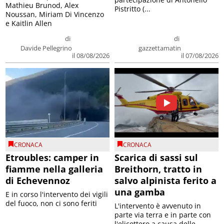
Mathieu Brunod, Alex
Pistritto (...
Noussan, Miriam Di Vincenzo
e Kaitlin Allen
di
di
Davide Pellegrino
gazzettamatin
il 08/08/2026
il 07/08/2026
CRONACA
CRONACA
Etroubles: camper in
Scarica di sassi sul
fiamme nella galleria
Breithorn, tratto in
di Echevennoz
salvo alpinista ferito a
una gamba
E in corso l'intervento dei vigili
del fuoco, non ci sono feriti
L'intervento è avvenuto in
parte via terra e in parte con
l'elicottero a causa delle