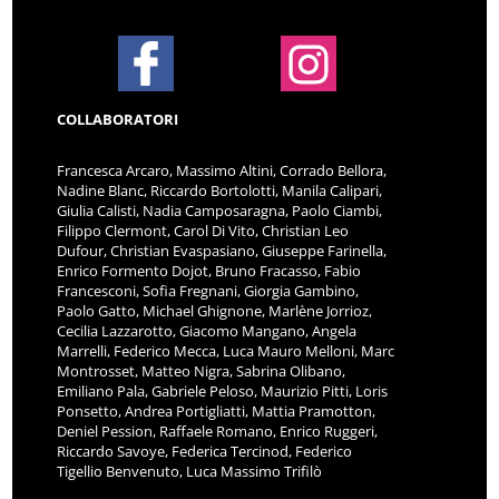
COLLABORATORI
Francesca Arcaro, Massimo Altini, Corrado Bellora,
Nadine Blanc, Riccardo Bortolotti, Manila Calipari,
Giulia Calisti, Nadia Camposaragna, Paolo Ciambi,
Filippo Clermont, Carol Di Vito, Christian Leo
Dufour, Christian Evaspasiano, Giuseppe Farinella,
Enrico Formento Dojot, Bruno Fracasso, Fabio
Francesconi, Sofia Fregnani, Giorgia Gambino,
Paolo Gatto, Michael Ghignone, Marlène Jorrioz,
Cecilia Lazzarotto, Giacomo Mangano, Angela
Marrelli, Federico Mecca, Luca Mauro Melloni, Marc
Montrosset, Matteo Nigra, Sabrina Olibano,
Emiliano Pala, Gabriele Peloso, Maurizio Pitti, Loris
Ponsetto, Andrea Portigliatti, Mattia Pramotton,
Deniel Pession, Raffaele Romano, Enrico Ruggeri,
Riccardo Savoye, Federica Tercinod, Federico
Tigellio Benvenuto, Luca Massimo Trifilò