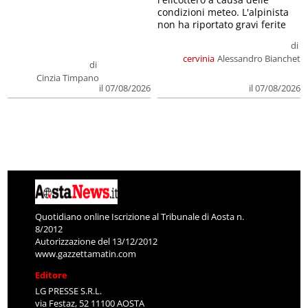
condizioni meteo. L'alpinista
non ha riportato gravi ferite
di
cervinia
Alessandro Bianchet
di
Cinzia Timpano
il 07/08/2026
il 07/08/2026
Quotidiano online Iscrizione al Tribunale di Aosta n.
8/2012
Autorizzazione del 13/12/2012
www.gazzettamatin.com
Editore
LG PRESSE S.R.L.
via Festaz, 52 11100 AOSTA