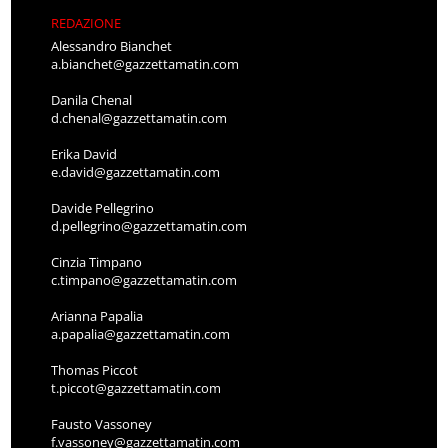
REDAZIONE
Alessandro Bianchet
a.bianchet@gazzettamatin.com
Danila Chenal
d.chenal@gazzettamatin.com
Erika David
e.david@gazzettamatin.com
Davide Pellegrino
d.pellegrino@gazzettamatin.com
Cinzia Timpano
c.timpano@gazzettamatin.com
Arianna Papalia
a.papalia@gazzettamatin.com
Thomas Piccot
t.piccot@gazzettamatin.com
Fausto Vassoney
f.vassoney@gazzettamatin.com