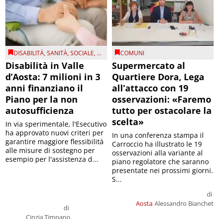
DISABILITÀ
,
SANITÀ
,
SOCIALE
, ...
COMUNI
Disabilità in Valle
Supermercato al
d’Aosta: 7 milioni in 3
Quartiere Dora, Lega
anni finanziano il
all’attacco con 19
Piano per la non
osservazioni: «Faremo
autosufficienza
tutto per ostacolare la
scelta»
In via sperimentale, l'Esecutivo
ha approvato nuovi criteri per
In una conferenza stampa il
garantire maggiore flessibilità
Carroccio ha illustrato le 19
alle misure di sostegno per
osservazioni alla variante al
esempio per l'assistenza d...
piano regolatore che saranno
presentate nei prossimi giorni.
S...
di
Aosta
Alessandro Bianchet
di
Cinzia Timpano