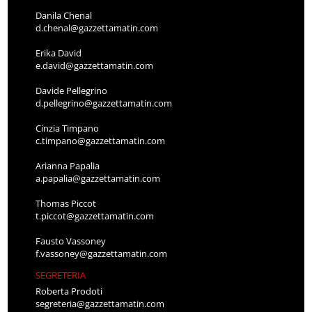
Danila Chenal
d.chenal@gazzettamatin.com
Erika David
e.david@gazzettamatin.com
Davide Pellegrino
d.pellegrino@gazzettamatin.com
Cinzia Timpano
c.timpano@gazzettamatin.com
Arianna Papalia
a.papalia@gazzettamatin.com
Thomas Piccot
t.piccot@gazzettamatin.com
Fausto Vassoney
f.vassoney@gazzettamatin.com
SEGRETERIA
Roberta Prodoti
segreteria@gazzettamatin.com