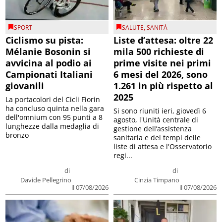
SPORT
SALUTE
,
SANITÀ
Ciclismo su pista:
Liste d’attesa: oltre 22
Mélanie Bosonin si
mila 500 richieste di
avvicina al podio ai
prime visite nei primi
Campionati Italiani
6 mesi del 2026, sono
giovanili
1.261 in più rispetto al
2025
La portacolori del Cicli Fiorin
ha concluso quinta nella gara
Si sono riuniti ieri, giovedì 6
dell'omnium con 95 punti a 8
agosto, l'Unità centrale di
lunghezze dalla medaglia di
gestione dell’assistenza
bronzo
sanitaria e dei tempi delle
liste di attesa e l'Osservatorio
regi...
di
di
Davide Pellegrino
Cinzia Timpano
il 07/08/2026
il 07/08/2026