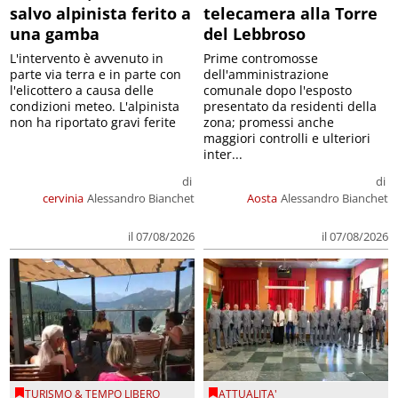
salvo alpinista ferito a
telecamera alla Torre
una gamba
del Lebbroso
L'intervento è avvenuto in
Prime contromosse
parte via terra e in parte con
dell'amministrazione
l'elicottero a causa delle
comunale dopo l'esposto
condizioni meteo. L'alpinista
presentato da residenti della
non ha riportato gravi ferite
zona; promessi anche
maggiori controlli e ulteriori
inter...
di
di
cervinia
Alessandro Bianchet
Aosta
Alessandro Bianchet
il 07/08/2026
il 07/08/2026
TURISMO & TEMPO LIBERO
ATTUALITA'