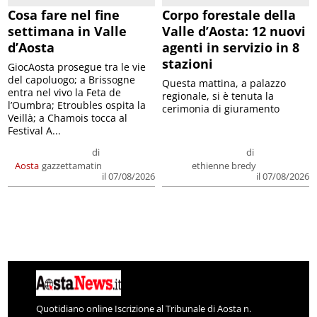
Cosa fare nel fine
Corpo forestale della
settimana in Valle
Valle d’Aosta: 12 nuovi
d’Aosta
agenti in servizio in 8
stazioni
GiocAosta prosegue tra le vie
del capoluogo; a Brissogne
Questa mattina, a palazzo
entra nel vivo la Feta de
regionale, si è tenuta la
l’Oumbra; Etroubles ospita la
cerimonia di giuramento
Veillà; a Chamois tocca al
Festival A...
di
di
Aosta
gazzettamatin
ethienne bredy
il 07/08/2026
il 07/08/2026
Quotidiano online Iscrizione al Tribunale di Aosta n.