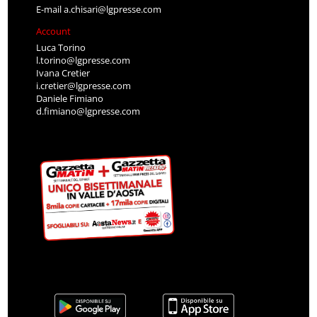
E-mail
a.chisari@lgpresse.com
Account
Luca Torino
l.torino@lgpresse.com
Ivana Cretier
i.cretier@lgpresse.com
Daniele Fimiano
d.fimiano@lgpresse.com