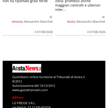
non ha riportato gravi ferite
zona; promessi anche
maggiori controlli e ulteriori
inter...
di
di
cervinia
Alessandro Bianchet
Aosta
Alessandro Bianchet
il 07/08/2026
il 07/08/2026
Quotidiano online Iscrizione al Tribunale di Aosta n.
8/2012
Autorizzazione del 13/12/2012
www.gazzettamatin.com
Editore
LG PRESSE S.R.L.
via Festaz, 52 11100 AOSTA