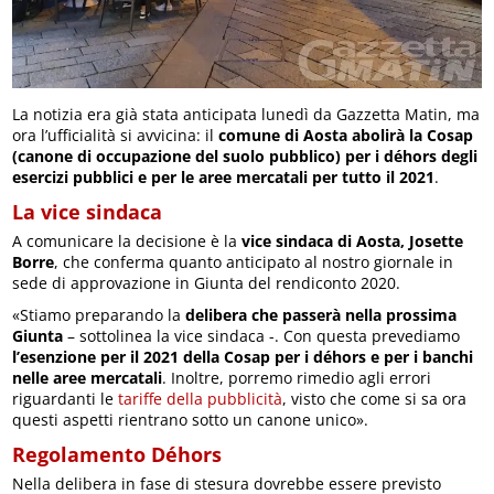
La notizia era già stata anticipata lunedì da Gazzetta Matin, ma
ora l’ufficialità si avvicina: il
comune di Aosta abolirà la Cosap
(canone di occupazione del suolo pubblico) per i déhors degli
esercizi pubblici e per le aree mercatali per tutto il 2021
.
La vice sindaca
A comunicare la decisione è la
vice sindaca di Aosta, Josette
Borre
, che conferma quanto anticipato al nostro giornale in
sede di approvazione in Giunta del rendiconto 2020.
«Stiamo preparando la
delibera che passerà nella prossima
Giunta
– sottolinea la vice sindaca -. Con questa prevediamo
l’esenzione per il 2021 della Cosap per i déhors e per i banchi
nelle aree mercatali
. Inoltre, porremo rimedio agli errori
riguardanti le
tariffe della pubblicità
, visto che come si sa ora
questi aspetti rientrano sotto un canone unico».
Regolamento Déhors
Nella delibera in fase di stesura dovrebbe essere previsto