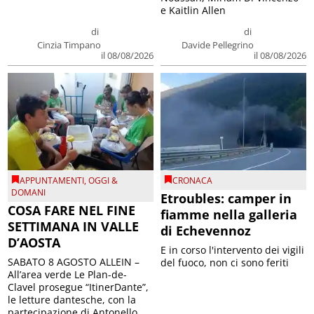
e Kaitlin Allen
di
di
Cinzia Timpano
Davide Pellegrino
il 08/08/2026
il 08/08/2026
APPUNTAMENTI
,
OGGI &
CRONACA
DOMANI
Etroubles: camper in
COSA FARE NEL FINE
fiamme nella galleria
SETTIMANA IN VALLE
di Echevennoz
D’AOSTA
E in corso l'intervento dei vigili
SABATO 8 AGOSTO ALLEIN –
del fuoco, non ci sono feriti
All’area verde Le Plan-de-
Clavel prosegue “ItinerDante”,
le letture dantesche, con la
partecipazione di Antonello