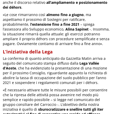
anche il discorso relativo
all’ampliamento e posizionamento
dei déhors
.
«Le cose rimarranno così
almeno fino a giugno
, ma
aspettiamo il prossimo dl Sostegni per ratificare,
probabilmente,
l’estensione fino a fine 2021
– spiega
l’assessora allo Sviluppo economico,
Alina Sapinet
-. Insomma,
la situazione rimarrà quella attuale: gli esercizi potranno
ampliare il proprio déhors con procedure semplificate e senza
pagare. Ovviamente contiamo di arrivare fino a fine anno».
L’iniziativa della Lega
La conferma di quanto anticipato da Gazzetta Matin arriva a
seguito del comunicato stampa diffuso dalla
Lega Vallée
d’Aoste
, che ha evidenziato la presentazione di una mozione
per il prossimo Consiglio, riguardante appunto la richiesta di
abolire la tassa di occupazione del suolo pubblico per l’anno
2021 e sospendere i regolamenti comunali per i déhors.
«È necessario attivare tutte le misure possibili per consentire
che la ripresa delle attività possa avvenire nel modo più
semplice e rapido possibile – si legge nel comunicato del
gruppo consiliare del Carroccio -. L’obiettivo della nostra
iniziativa è quello di
sburocratizzare e snellire tutti gli iter