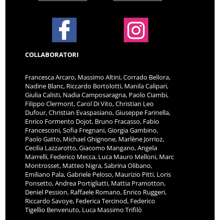
COLLABORATORI
Francesca Arcaro, Massimo Altini, Corrado Bellora,
Nadine Blanc, Riccardo Bortolotti, Manila Calipari,
Giulia Calisti, Nadia Camposaragna, Paolo Ciambi,
Filippo Clermont, Carol Di Vito, Christian Leo
Dufour, Christian Evaspasiano, Giuseppe Farinella,
Enrico Formento Dojot, Bruno Fracasso, Fabio
Francesconi, Sofia Fregnani, Giorgia Gambino,
Paolo Gatto, Michael Ghignone, Marlène Jorrioz,
Cecilia Lazzarotto, Giacomo Mangano, Angela
Marrelli, Federico Mecca, Luca Mauro Melloni, Marc
Montrosset, Matteo Nigra, Sabrina Olibano,
Emiliano Pala, Gabriele Peloso, Maurizio Pitti, Loris
Ponsetto, Andrea Portigliatti, Mattia Pramotton,
Deniel Pession, Raffaele Romano, Enrico Ruggeri,
Riccardo Savoye, Federica Tercinod, Federico
Tigellio Benvenuto, Luca Massimo Trifilò