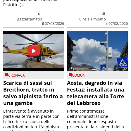
Pistritto (...
di
di
gazzettamatin
Cinzia Timpano
il 07/08/2026
il 07/08/2026
CRONACA
COMUNI
Scarica di sassi sul
Aosta, degrado in via
Breithorn, tratto in
Festaz: installata una
salvo alpinista ferito a
telecamera alla Torre
una gamba
del Lebbroso
L'intervento è avvenuto in
Prime contromosse
parte via terra e in parte con
dell'amministrazione
l'elicottero a causa delle
comunale dopo l'esposto
condizioni meteo. L'alpinista
presentato da residenti della