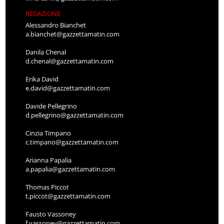
REDAZIONE
Alessandro Bianchet
a.bianchet@gazzettamatin.com
Danila Chenal
d.chenal@gazzettamatin.com
Erika David
e.david@gazzettamatin.com
Davide Pellegrino
d.pellegrino@gazzettamatin.com
Cinzia Timpano
c.timpano@gazzettamatin.com
Arianna Papalia
a.papalia@gazzettamatin.com
Thomas Piccot
t.piccot@gazzettamatin.com
Fausto Vassoney
f.vassoney@gazzettamatin.com