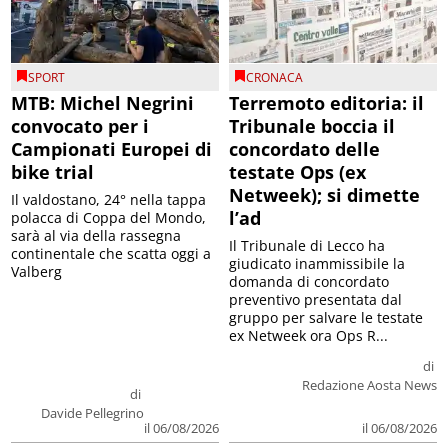
SPORT
CRONACA
MTB: Michel Negrini
Terremoto editoria: il
convocato per i
Tribunale boccia il
Campionati Europei di
concordato delle
bike trial
testate Ops (ex
Netweek); si dimette
Il valdostano, 24° nella tappa
l’ad
polacca di Coppa del Mondo,
sarà al via della rassegna
Il Tribunale di Lecco ha
continentale che scatta oggi a
giudicato inammissibile la
Valberg
domanda di concordato
preventivo presentata dal
gruppo per salvare le testate
ex Netweek ora Ops R...
di
Redazione Aosta News
di
Davide Pellegrino
il 06/08/2026
il 06/08/2026