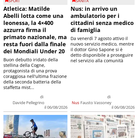
SPORT
SANITÀ
Atletica: Matilde
Nus: in arrivo un
Abelli lotta come una
ambulatorio per i
leonessa, la 4×400
cittadini senza medico
azzurra firma il
di famiglia
primato nazionale, ma
Da venerdì 7 agosto attivo il
resta fuori dalla finale
nuovo servizio medico, mentre
il dottor Gino Sapone si è
dei Mondiali Under 20
detto disponibile a proseguire
Buon debutto iridato della
nel servizio alla comunità
stellina della Cogne,
protagonista di una prova
coraggiosa nell'ultima frazione
della seconda batteria della
staffetta mist...
di
di
Davide Pellegrino
Nus
Fausto Vassoney
il 06/08/2026
il 06/08/2026