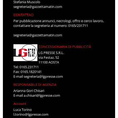
Stefania Muscolo
segreteria@gazzettamatin.com
CONTATTACI
Per pubblicazione annunci, necrologi, offro e cerco lavoro,
contattare la segreteria al numero: 0165/231711
segreteria@gazzettamatin.com
CONCESSIONARIA DI PUBBLICITÀ
LG PRESSE S.R.L.
via Festaz, 52
11100 AOSTA
Tel: 0165.231711
Fax: 0165.1820141
E-mail
segreteria@lgpresse.com
RESPONSABILE DI AGENZIA
Arianna Gori Chisari
E-mail
a.chisari@lgpresse.com
Account
Luca Torino
l.torino@lgpresse.com