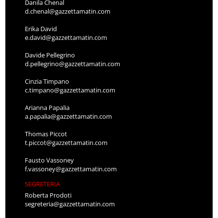
Danila Chenal
d.chenal@gazzettamatin.com
Erika David
e.david@gazzettamatin.com
Davide Pellegrino
d.pellegrino@gazzettamatin.com
Cinzia Timpano
c.timpano@gazzettamatin.com
Arianna Papalia
a.papalia@gazzettamatin.com
Thomas Piccot
t.piccot@gazzettamatin.com
Fausto Vassoney
f.vassoney@gazzettamatin.com
SEGRETERIA
Roberta Prodoti
segreteria@gazzettamatin.com