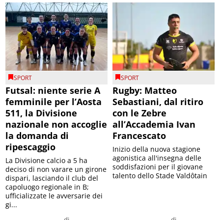
SPORT
SPORT
Futsal: niente serie A
Rugby: Matteo
femminile per l’Aosta
Sebastiani, dal ritiro
511, la Divisione
con le Zebre
nazionale non accoglie
all’Accademia Ivan
la domanda di
Francescato
ripescaggio
Inizio della nuova stagione
agonistica all'insegna delle
La Divisione calcio a 5 ha
soddisfazioni per il giovane
deciso di non varare un girone
talento dello Stade Valdôtain
dispari, lasciando il club del
capoluogo regionale in B;
ufficializzate le avversarie dei
gi...
di
di