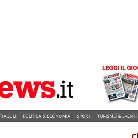
TTACOLI
POLITICA & ECONOMIA
SPORT
TURISMO & EVENTI
C