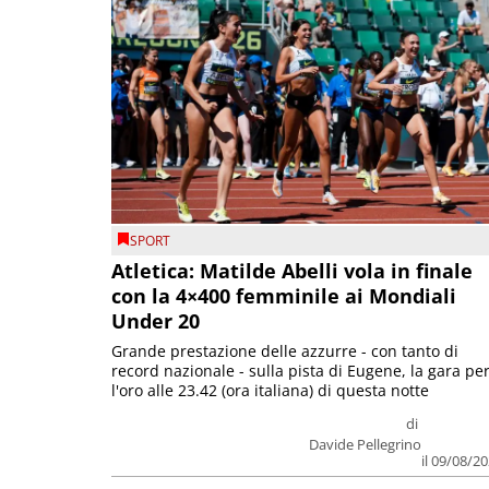
SPORT
Atletica: Matilde Abelli vola in finale
con la 4×400 femminile ai Mondiali
Under 20
Grande prestazione delle azzurre - con tanto di
record nazionale - sulla pista di Eugene, la gara pe
l'oro alle 23.42 (ora italiana) di questa notte
di
Davide Pellegrino
il 09/08/2