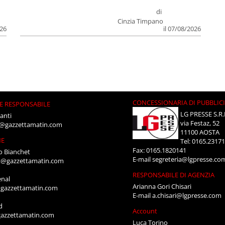
di
Cinzia Timpano
026
il 07/08/2026
CONCESSIONARIA DI PUBBLIC
E RESPONSABILE
LG PRESSE S.R.
anti
via Festaz, 52
i@gazzettamatin.com
11100 AOSTA
NE
Tel: 0165.2317
Fax: 0165.1820141
o Bianchet
E-mail
segreteria@lgpresse.co
t@gazzettamatin.com
RESPONSABILE DI AGENZIA
enal
Arianna Gori Chisari
gazzettamatin.com
E-mail
a.chisari@lgpresse.com
d
Account
azzettamatin.com
Luca Torino