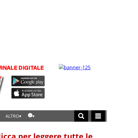
ALTRO
licca per leggere tutte le