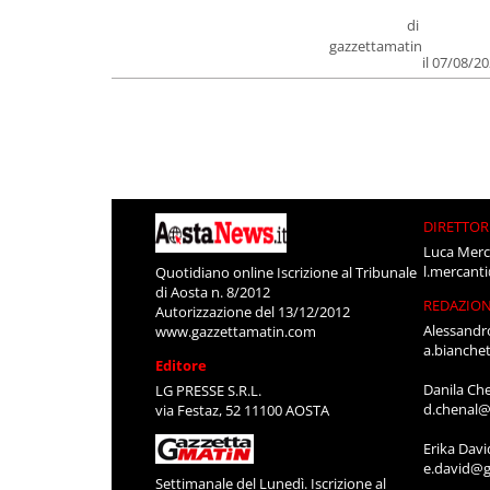
di
gazzettamatin
il 07/08/2
DIRETTOR
Luca Merc
l.mercant
Quotidiano online Iscrizione al Tribunale
di Aosta n. 8/2012
REDAZIO
Autorizzazione del 13/12/2012
Alessandr
www.gazzettamatin.com
a.bianche
Editore
Danila Ch
LG PRESSE S.R.L.
d.chenal@
via Festaz, 52 11100 AOSTA
Erika Davi
e.david@g
Settimanale del Lunedì. Iscrizione al