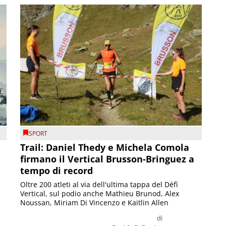
SPORT
Trail: Daniel Thedy e Michela Comola
firmano il Vertical Brusson-Bringuez a
tempo di record
Oltre 200 atleti al via dell'ultima tappa del Défì
Vertical, sul podio anche Mathieu Brunod, Alex
Noussan, Miriam Di Vincenzo e Kaitlin Allen
di