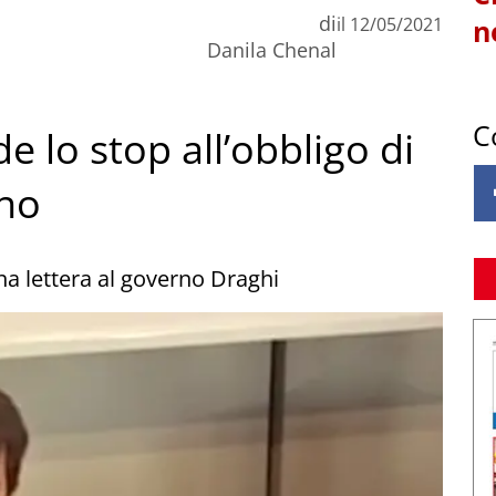
di
il
12/05/2021
n
Danila Chenal
C
e lo stop all’obbligo di
rno
una lettera al governo Draghi