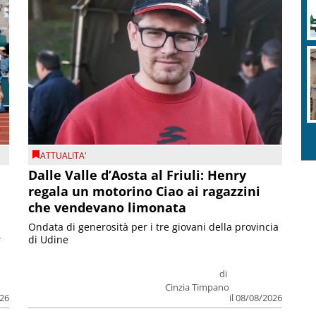
ATTUALITA'
Dalle Valle d’Aosta al Friuli: Henry
regala un motorino Ciao ai ragazzini
che vendevano limonata
Ondata di generosità per i tre giovani della provincia
r
di Udine
di
Cinzia Timpano
026
il 08/08/2026