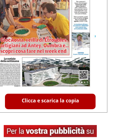
Clicca e scarica la copia