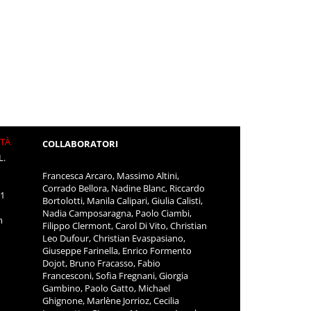
ITÀ
COLLABORATORI
L.
Francesca Arcaro, Massimo Altini,
Corrado Bellora, Nadine Blanc, Riccardo
11
Bortolotti, Manila Calipari, Giulia Calisti,
Nadia Camposaragna, Paolo Ciambi,
m
Filippo Clermont, Carol Di Vito, Christian
Leo Dufour, Christian Evaspasiano,
Giuseppe Farinella, Enrico Formento
Dojot, Bruno Fracasso, Fabio
Francesconi, Sofia Fregnani, Giorgia
Gambino, Paolo Gatto, Michael
Ghignone, Marlène Jorrioz, Cecilia