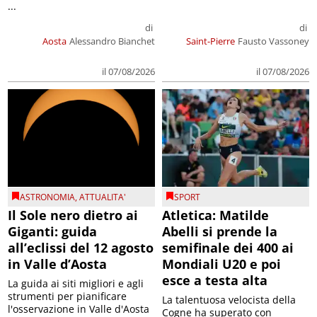
di
di
Aosta
Alessandro Bianchet
Saint-Pierre
Fausto Vassoney
il 07/08/2026
il 07/08/2026
ASTRONOMIA
,
ATTUALITA'
SPORT
Il Sole nero dietro ai
Atletica: Matilde
Giganti: guida
Abelli si prende la
all’eclissi del 12 agosto
semifinale dei 400 ai
in Valle d’Aosta
Mondiali U20 e poi
esce a testa alta
La guida ai siti migliori e agli
strumenti per pianificare
La talentuosa velocista della
l'osservazione in Valle d'Aosta
Cogne ha superato con
margine la batteria e ha