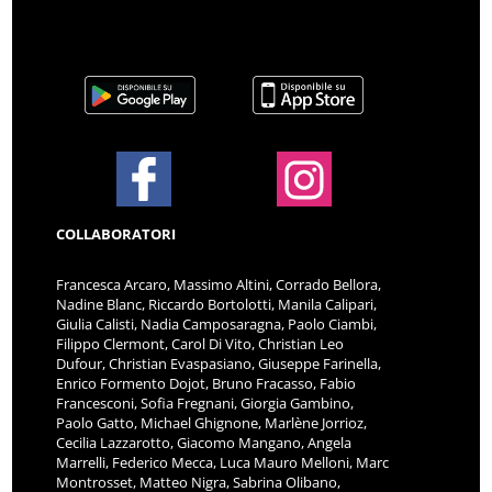
COLLABORATORI
Francesca Arcaro, Massimo Altini, Corrado Bellora,
Nadine Blanc, Riccardo Bortolotti, Manila Calipari,
Giulia Calisti, Nadia Camposaragna, Paolo Ciambi,
Filippo Clermont, Carol Di Vito, Christian Leo
Dufour, Christian Evaspasiano, Giuseppe Farinella,
Enrico Formento Dojot, Bruno Fracasso, Fabio
Francesconi, Sofia Fregnani, Giorgia Gambino,
Paolo Gatto, Michael Ghignone, Marlène Jorrioz,
Cecilia Lazzarotto, Giacomo Mangano, Angela
Marrelli, Federico Mecca, Luca Mauro Melloni, Marc
Montrosset, Matteo Nigra, Sabrina Olibano,
Emiliano Pala, Gabriele Peloso, Maurizio Pitti, Loris