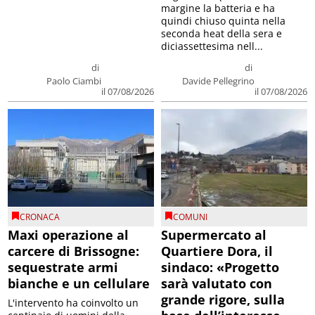
quindi chiuso quinta nella
seconda heat della sera e
diciassettesima nell...
di
di
Paolo Ciambi
Davide Pellegrino
il 07/08/2026
il 07/08/2026
CRONACA
COMUNI
Maxi operazione al
Supermercato al
carcere di Brissogne:
Quartiere Dora, il
sequestrate armi
sindaco: «Progetto
bianche e un cellulare
sarà valutato con
grande rigore, sulla
L'intervento ha coinvolto un
base dell’interesse
centinaio di uomini della
Polizia penitenziaria,