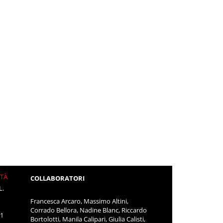
ITÀ
COLLABORATORI
L.
Francesca Arcaro, Massimo Altini,
Corrado Bellora, Nadine Blanc, Riccardo
11
Bortolotti, Manila Calipari, Giulia Calisti,