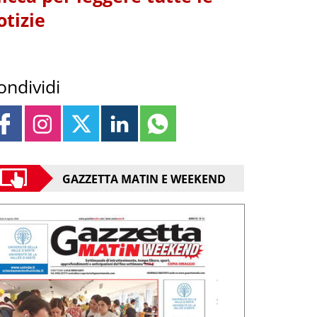
otizie
ondividi
GAZZETTA MATIN E WEEKEND