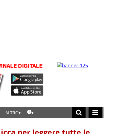
ALTRO
licca per leggere tutte le