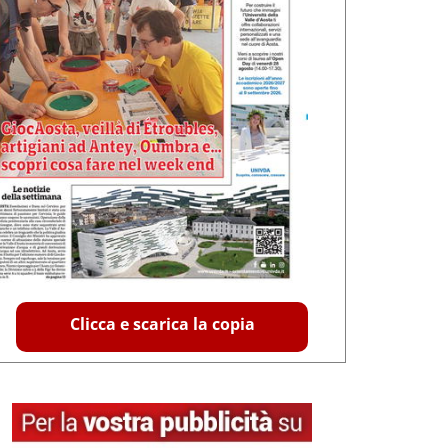
Clicca e scarica la copia