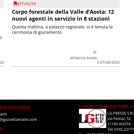
ATTUALITA'
Corpo forestale della Valle d’Aosta: 12
nuovi agenti in servizio in 8 stazioni
Questa mattina, a palazzo regionale, si è tenuta la
cerimonia di giuramento
l
di
ethienne bredy
026
il 07/08/2026
CONCESSIONARIA DI PUBBLIC
E RESPONSABILE
LG PRESSE S.R.
anti
via Festaz, 52
i@gazzettamatin.com
11100 AOSTA
NE
Tel: 0165.2317