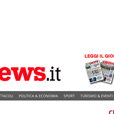
TTACOLI
POLITICA & ECONOMIA
SPORT
TURISMO & EVENTI
C