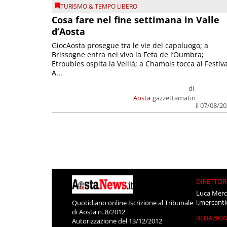
TURISMO & TEMPO LIBERO
Cosa fare nel fine settimana in Valle
d’Aosta
GiocAosta prosegue tra le vie del capoluogo; a
Brissogne entra nel vivo la Feta de l’Oumbra;
Etroubles ospita la Veillà; a Chamois tocca al Festiva
A...
di
Aosta
gazzettamatin
il 07/08/2
DIRETTOR
Luca Merc
l.mercant
Quotidiano online Iscrizione al Tribunale
di Aosta n. 8/2012
REDAZIO
Autorizzazione del 13/12/2012