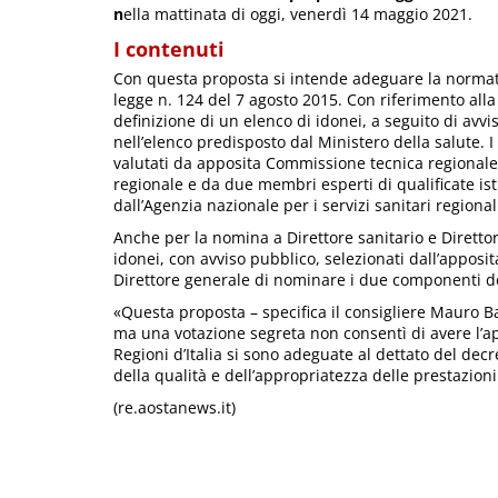
n
ella mattinata di oggi, venerdì 14 maggio 2021.
I contenuti
Con questa proposta si intende adeguare la normativ
legge n. 124 del 7 agosto 2015. Con riferimento all
definizione di un elenco di idonei, a seguito di avvi
nell’elenco predisposto dal Ministero della salute. I 
valutati da apposita Commissione tecnica regional
regionale e da due membri esperti di qualificate ist
dall’Agenzia nazionale per i servizi sanitari regional
Anche per la nomina a Direttore sanitario e Diretto
idonei, con avviso pubblico, selezionati dall’apposi
Direttore generale di nominare i due componenti de
«Questa proposta – specifica il consigliere Mauro B
ma una votazione segreta non consentì di avere l’a
Regioni d’Italia si sono adeguate al dettato del dec
della qualità e dell’appropriatezza delle prestazioni
(re.aostanews.it)