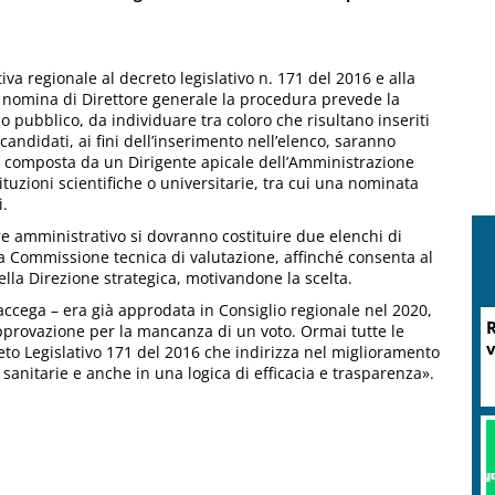
a regionale al decreto legislativo n. 171 del 2016 e alla
a nomina di Direttore generale la procedura prevede la
so pubblico, da individuare tra coloro che risultano inseriti
candidati, ai fini dell’inserimento nell’elenco, saranno
e composta da un Dirigente apicale dell’Amministrazione
ituzioni scientifiche o universitarie, tra cui una nominata
i.
re amministrativo si dovranno costituire due elenchi di
ta Commissione tecnica di valutazione, affinché consenta al
lla Direzione strategica, motivandone la scelta.
accega – era già approdata in Consiglio regionale nel 2020,
R
pprovazione per la mancanza di un voto. Ormai tutte le
v
reto Legislativo 171 del 2016 che indirizza nel miglioramento
 sanitarie e anche in una logica di efficacia e trasparenza».