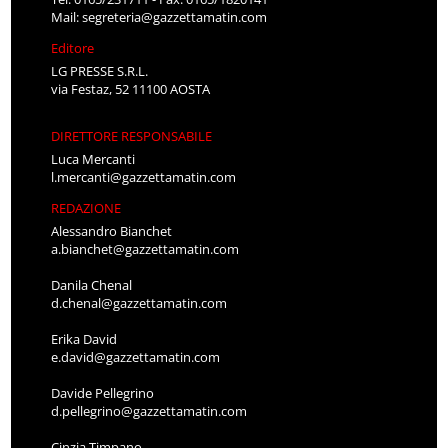
Mail:
segreteria@gazzettamatin.com
Editore
LG PRESSE S.R.L.
via Festaz, 52 11100 AOSTA
DIRETTORE RESPONSABILE
Luca Mercanti
l.mercanti@gazzettamatin.com
REDAZIONE
Alessandro Bianchet
a.bianchet@gazzettamatin.com
Danila Chenal
d.chenal@gazzettamatin.com
Erika David
e.david@gazzettamatin.com
Davide Pellegrino
d.pellegrino@gazzettamatin.com
Cinzia Timpano