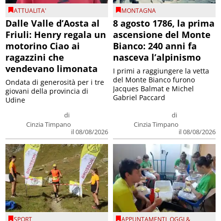
ATTUALITA'
MONTAGNA
Dalle Valle d’Aosta al
8 agosto 1786, la prima
Friuli: Henry regala un
ascensione del Monte
motorino Ciao ai
Bianco: 240 anni fa
ragazzini che
nasceva l’alpinismo
vendevano limonata
I primi a raggiungere la vetta
del Monte Bianco furono
Ondata di generosità per i tre
Jacques Balmat e Michel
giovani della provincia di
Gabriel Paccard
Udine
di
di
Cinzia Timpano
Cinzia Timpano
il 08/08/2026
il 08/08/2026
SPORT
APPUNTAMENTI
,
OGGI &