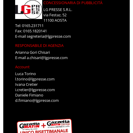
CONCESSIONARIA DI PUBBLICITÀ
LG PRESSE S.R.L.
via Festaz, 52
11100 AOSTA
Tel: 0165.231711
Fax: 0165.1820141
E-mail
segreteria@lgpresse.com
RESPONSABILE DI AGENZIA
Arianna Gori Chisari
E-mail
a.chisari@lgpresse.com
Account
Luca Torino
l.torino@lgpresse.com
Ivana Cretier
i.cretier@lgpresse.com
Daniele Fimiano
d.fimiano@lgpresse.com