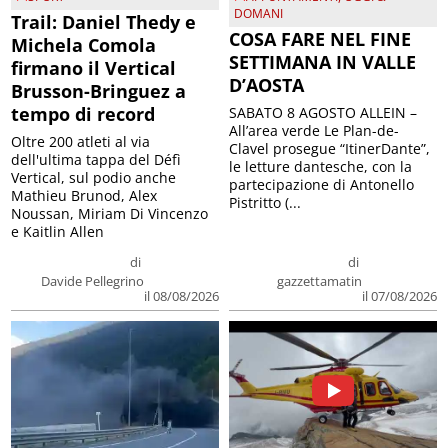
DOMANI
Trail: Daniel Thedy e
COSA FARE NEL FINE
Michela Comola
SETTIMANA IN VALLE
firmano il Vertical
D’AOSTA
Brusson-Bringuez a
tempo di record
SABATO 8 AGOSTO ALLEIN –
All’area verde Le Plan-de-
Oltre 200 atleti al via
Clavel prosegue “ItinerDante”,
dell'ultima tappa del Défì
le letture dantesche, con la
Vertical, sul podio anche
partecipazione di Antonello
Mathieu Brunod, Alex
Pistritto (...
Noussan, Miriam Di Vincenzo
e Kaitlin Allen
di
di
Davide Pellegrino
gazzettamatin
il 08/08/2026
il 07/08/2026