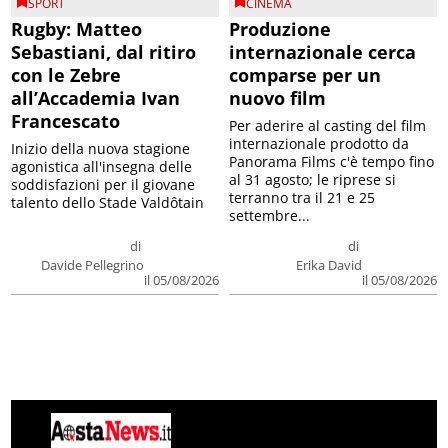
SPORT
CINEMA
Rugby: Matteo
Produzione
Sebastiani, dal ritiro
internazionale cerca
con le Zebre
comparse per un
all’Accademia Ivan
nuovo film
Francescato
Per aderire al casting del film
internazionale prodotto da
Inizio della nuova stagione
Panorama Films c'è tempo fino
agonistica all'insegna delle
al 31 agosto; le riprese si
soddisfazioni per il giovane
terranno tra il 21 e 25
talento dello Stade Valdôtain
settembre...
di
di
Davide Pellegrino
Erika David
il 05/08/2026
il 05/08/2026