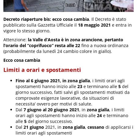
Decreto riaperture bis: ecco cosa cambia
. Il Decreto è stato
pubblicato sulla Gazzetta Ufficiale il
18 maggio 2021
e entra in
vigore lo stesso giorno.
Attenzione:
la Valle d’Aosta è in zona arancione, pertanto
l’orario del “coprifuoco” resta alle 22
fino a nuova ordinanza
(probabilmente da lunedì 24 cambio colore in giallo).
Ecco cosa cambia
Limiti a orari e spostamenti
Fino al 6 giugno 2021, in zona gialla
, i limiti orari agli
spostamenti hanno inizio alle
23
e terminano alle
5
del
giorno successivo, fatti salvi gli spostamenti motivati da
comprovate esigenze lavorative, da situazioni di
necessita’ ovvero per motivi di salute.
Dal
7 giugno al 20 giugno 2021
, in
zona gialla
, i limiti
orari agli spostamenti hanno inizio alle
24
e terminano
alle
5
del giorno successivo.
Dal
21 giugno
2021, in
zona gialla
,
cessano
di applicarsi i
limiti orari agli spostamenti