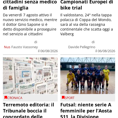
cittadini senza medico
Campionati Europei di
di famiglia
bike trial
Da venerdì 7 agosto attivo il
Il valdostano, 24° nella tappa
nuovo servizio medico, mentre
polacca di Coppa del Mondo,
il dottor Gino Sapone si è
sarà al via della rassegna
detto disponibile a proseguire
continentale che scatta oggi a
nel servizio ai cittadini
Valberg
di
di
Nus
Fausto Vassoney
Davide Pellegrino
il 06/08/2026
il 06/08/2026
CRONACA
SPORT
Terremoto editoria: il
Futsal: niente serie A
Tribunale boccia il
femminile per l’Aosta
concordato delle
511, la Divisione