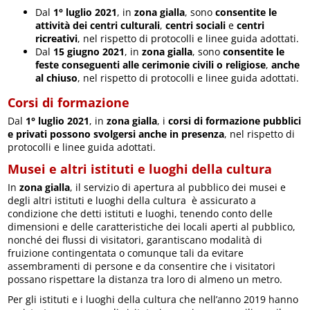
Dal
1° luglio 2021
, in
zona gialla
, sono
consentite le
attività dei centri culturali
,
centri sociali
e
centri
ricreativi
, nel rispetto di protocolli e linee guida adottati.
Dal
15 giugno 2021
, in
zona gialla
, sono
consentite le
feste conseguenti alle cerimonie civili o religiose
,
anche
al chiuso
, nel rispetto di protocolli e linee guida adottati.
Corsi di formazione
Dal
1° luglio 2021
, in
zona gialla
, i
corsi di formazione pubblici
e privati possono svolgersi anche in presenza
, nel rispetto di
protocolli e linee guida adottati.
Musei e altri istituti e luoghi della cultura
In
zona gialla
, il servizio di apertura al pubblico dei musei e
degli altri istituti e luoghi della cultura è assicurato a
condizione che detti istituti e luoghi, tenendo conto delle
dimensioni e delle caratteristiche dei locali aperti al pubblico,
nonché dei flussi di visitatori, garantiscano modalità di
fruizione contingentata o comunque tali da evitare
assembramenti di persone e da consentire che i visitatori
possano rispettare la distanza tra loro di almeno un metro.
Per gli istituti e i luoghi della cultura che nell’anno 2019 hanno