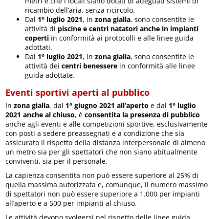
metri e che i locali siano dotati di adeguati sistemi di
ricambio dell’aria, senza ricircolo.
Dal
1° luglio 2021
, in
zona gialla
, sono consentite le
attività di
piscine e centri natatori anche in impianti
coperti
in conformità ai protocolli e alle linee guida
adottati.
Dal
1° luglio 2021
, in
zona gialla
, sono consentite le
attività dei
centri benessere
in conformità alle linee
guida adottate.
Eventi sportivi aperti al pubblico
In
zona gialla
, dal
1° giugno 2021 all’aperto
e dal
1° luglio
2021 anche al chiuso
, è
consentita la presenza di pubblico
anche agli eventi e alle competizioni sportive, esclusivamente
con posti a sedere preassegnati e a condizione che sia
assicurato il rispetto della distanza interpersonale di almeno
un metro sia per gli spettatori che non siano abitualmente
conviventi, sia per il personale.
La capienza consentita non può essere superiore al 25% di
quella massima autorizzata e, comunque, il numero massimo
di spettatori non può essere superiore a 1.000 per impianti
all’aperto e a 500 per impianti al chiuso.
Le attività devono svolgersi nel rispetto delle linee guida