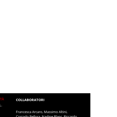
ITÀ
COLLABORATORI
L.
Francesca Arcaro, Massimo Altini,
Corrado Bellora, Nadine Blanc, Riccardo