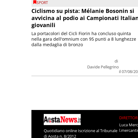
SPORT
Ciclismo su pista: Mélanie Bosonin si
avvicina al podio ai Campionati Italia
giovanili
La portacolori del Cicli Fiorin ha concluso quinta
nella gara dell'omnium con 95 punti a 8 lunghezze
dalla medaglia di bronzo
di
Davide Pellegrino
il 07/08/2
DIRETTOR
Luca Merc
l.mercant
Quotidiano online Iscrizione al Tribunale
di Aosta n. 8/2012