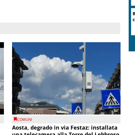
R
c
COMUNI
n
Aosta, degrado in via Festaz: installata
una telecamera alla Torre del Lebbroso