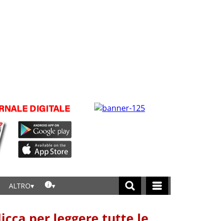
ALTRO
licca per leggere tutte le