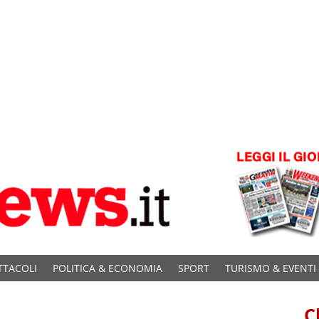
TTACOLI
POLITICA & ECONOMIA
SPORT
TURISMO & EVENTI
C