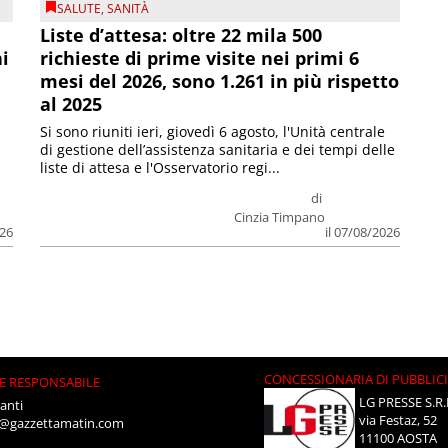
SALUTE
,
SANITÀ
Liste d’attesa: oltre 22 mila 500
ni
richieste di prime visite nei primi 6
mesi del 2026, sono 1.261 in più rispetto
al 2025
Si sono riuniti ieri, giovedì 6 agosto, l'Unità centrale
di gestione dell’assistenza sanitaria e dei tempi delle
liste di attesa e l'Osservatorio regi...
di
Cinzia Timpano
026
il 07/08/2026
CONCESSIONARIA DI PUBBLIC
E RESPONSABILE
LG PRESSE S.R.
anti
via Festaz, 52
i@gazzettamatin.com
11100 AOSTA