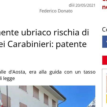
di
il
20/05/2021
n
Federico Donato
C
nte ubriaco rischia di
dei Carabinieri: patente
lle d'Aosta, era alla guida con un tasso
di legge