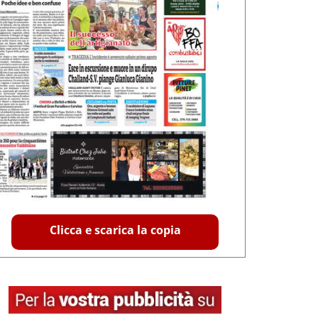
Clicca e scarica la copia