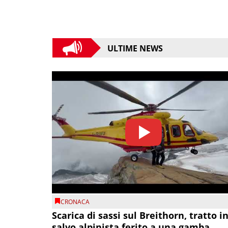
ULTIME NEWS
CRONACA
Scarica di sassi sul Breithorn, tratto i
salvo alpinista ferito a una gamba