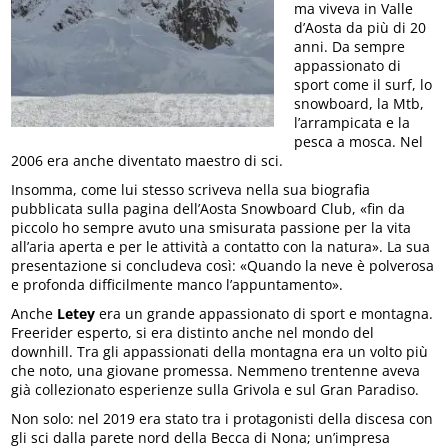
ma viveva in Valle
d’Aosta da più di 20
anni. Da sempre
appassionato di
sport come il surf, lo
snowboard, la Mtb,
l’arrampicata e la
pesca a mosca. Nel
2006 era anche diventato maestro di sci.
Insomma, come lui stesso scriveva nella sua biografia
pubblicata sulla pagina dell’Aosta Snowboard Club, «fin da
piccolo ho sempre avuto una smisurata passione per la vita
all’aria aperta e per le attività a contatto con la natura». La sua
presentazione si concludeva così: «Quando la neve è polverosa
e profonda difficilmente manco l’appuntamento».
Anche
Letey
era un grande appassionato di sport e montagna.
Freerider esperto, si era distinto anche nel mondo del
downhill. Tra gli appassionati della montagna era un volto più
che noto, una giovane promessa. Nemmeno trentenne aveva
già collezionato esperienze sulla Grivola e sul Gran Paradiso.
Non solo: nel 2019 era stato tra i protagonisti della discesa con
gli sci dalla parete nord della Becca di Nona; un’impresa