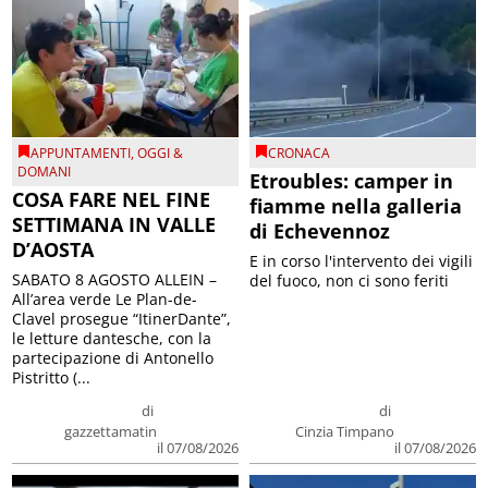
APPUNTAMENTI
,
OGGI &
CRONACA
DOMANI
Etroubles: camper in
COSA FARE NEL FINE
fiamme nella galleria
SETTIMANA IN VALLE
di Echevennoz
D’AOSTA
E in corso l'intervento dei vigili
SABATO 8 AGOSTO ALLEIN –
del fuoco, non ci sono feriti
All’area verde Le Plan-de-
Clavel prosegue “ItinerDante”,
le letture dantesche, con la
partecipazione di Antonello
Pistritto (...
di
di
gazzettamatin
Cinzia Timpano
il 07/08/2026
il 07/08/2026