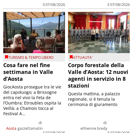
il 07/08/2026
il 07/08/2026
TURISMO & TEMPO LIBERO
ATTUALITA'
Cosa fare nel fine
Corpo forestale della
settimana in Valle
Valle d’Aosta: 12 nuovi
d’Aosta
agenti in servizio in 8
stazioni
GiocAosta prosegue tra le vie
del capoluogo; a Brissogne
Questa mattina, a palazzo
entra nel vivo la Feta de
regionale, si è tenuta la
l’Oumbra; Etroubles ospita la
cerimonia di giuramento
Veillà; a Chamois tocca al
Festival A...
di
di
Aosta
gazzettamatin
ethienne bredy
il 07/08/2026
il 07/08/2026