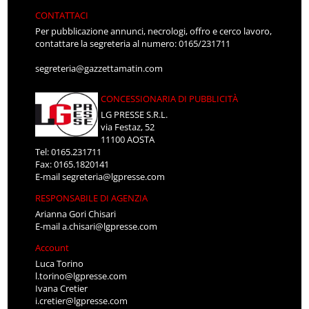
CONTATTACI
Per pubblicazione annunci, necrologi, offro e cerco lavoro,
contattare la segreteria al numero: 0165/231711
segreteria@gazzettamatin.com
CONCESSIONARIA DI PUBBLICITÀ
LG PRESSE S.R.L.
via Festaz, 52
11100 AOSTA
Tel: 0165.231711
Fax: 0165.1820141
E-mail
segreteria@lgpresse.com
RESPONSABILE DI AGENZIA
Arianna Gori Chisari
E-mail
a.chisari@lgpresse.com
Account
Luca Torino
l.torino@lgpresse.com
Ivana Cretier
i.cretier@lgpresse.com