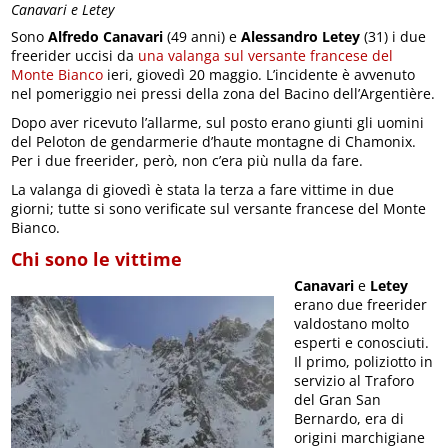
Canavari e Letey
Sono
Alfredo Canavari
(49 anni) e
Alessandro Letey
(31) i due
freerider uccisi da
una valanga sul versante francese del
Monte Bianco
ieri, giovedì 20 maggio. L’incidente è avvenuto
nel pomeriggio nei pressi della zona del Bacino dell’Argentière.
Dopo aver ricevuto l’allarme, sul posto erano giunti gli uomini
del Peloton de gendarmerie d’haute montagne di Chamonix.
Per i due freerider, però, non c’era più nulla da fare.
La valanga di giovedì è stata la terza a fare vittime in due
giorni; tutte si sono verificate sul versante francese del Monte
Bianco.
Chi sono le vittime
Canavari
e
Letey
erano due freerider
valdostano molto
esperti e conosciuti.
Il primo, poliziotto in
servizio al Traforo
del Gran San
Bernardo, era di
origini marchigiane