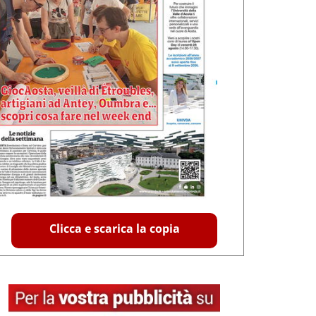
Clicca e scarica la copia