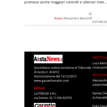
promessi anche maggiori controlli e ulteriori inter..
di
Aosta
Alessandro Bianchet
il 07/08/2
DIRETTOR
Luca Merc
l.mercant
Quotidiano online Iscrizione al Tribunale
di Aosta n. 8/2012
REDAZIO
Autorizzazione del 13/12/2012
Alessandr
www.gazzettamatin.com
a.bianche
Editore
Danila Ch
LG PRESSE S.R.L.
d.chenal@
via Festaz, 52 11100 AOSTA
Erika Davi