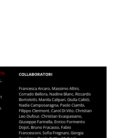
ITÀ
COLLABORATORI
L.
Francesca Arcaro, Massimo Altini,
Corrado Bellora, Nadine Blanc, Riccardo
11
Bortolotti, Manila Calipari, Giulia Calisti,
Nadia Camposaragna, Paolo Ciambi,
m
Filippo Clermont, Carol Di Vito, Christian
Leo Dufour, Christian Evaspasiano,
Giuseppe Farinella, Enrico Formento
Dojot, Bruno Fracasso, Fabio
Francesconi, Sofia Fregnani, Giorgia