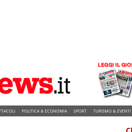
TTACOLI
POLITICA & ECONOMIA
SPORT
TURISMO & EVENTI
C