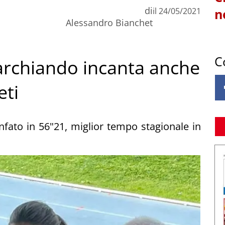
di
il
24/05/2021
n
Alessandro Bianchet
C
Marchiando incanta anche
eti
nfato in 56"21, miglior tempo stagionale in