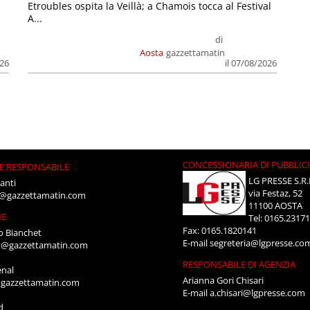
.
Etroubles ospita la Veillà; a Chamois tocca al Festival
A...
di
Aosta
gazzettamatin
026
il 07/08/2026
CONCESSIONARIA DI PUBBLIC
E RESPONSABILE
LG PRESSE S.R.
anti
via Festaz, 52
i@gazzettamatin.com
11100 AOSTA
NE
Tel: 0165.2317
Fax: 0165.1820141
o Bianchet
E-mail
segreteria@lgpresse.co
t@gazzettamatin.com
RESPONSABILE DI AGENZIA
enal
Arianna Gori Chisari
gazzettamatin.com
E-mail
a.chisari@lgpresse.com
d