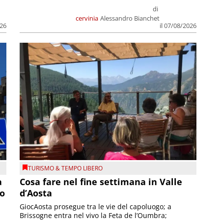
di
cervinia
Alessandro Bianchet
026
il 07/08/2026
TURISMO & TEMPO LIBERO
a
Cosa fare nel fine settimana in Valle
so
d’Aosta
GiocAosta prosegue tra le vie del capoluogo; a
Brissogne entra nel vivo la Feta de l’Oumbra;