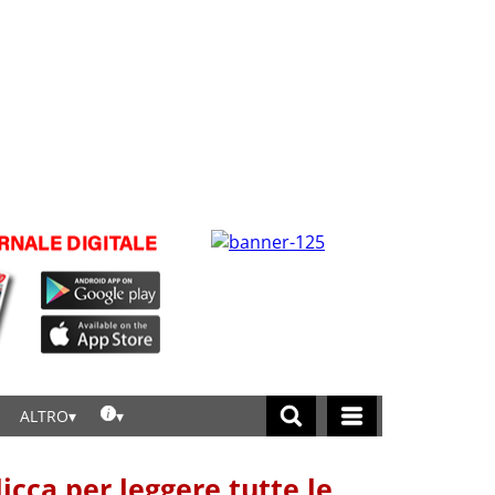
ALTRO
licca per leggere tutte le