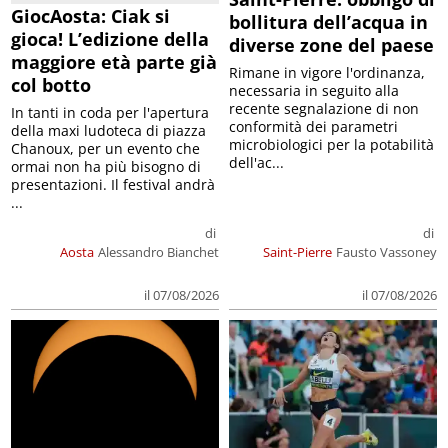
GiocAosta: Ciak si
bollitura dell’acqua in
gioca! L’edizione della
diverse zone del paese
maggiore età parte già
Rimane in vigore l'ordinanza,
col botto
necessaria in seguito alla
recente segnalazione di non
In tanti in coda per l'apertura
conformità dei parametri
della maxi ludoteca di piazza
microbiologici per la potabilità
Chanoux, per un evento che
dell'ac...
ormai non ha più bisogno di
presentazioni. Il festival andrà
...
di
di
Aosta
Alessandro Bianchet
Saint-Pierre
Fausto Vassoney
il 07/08/2026
il 07/08/2026