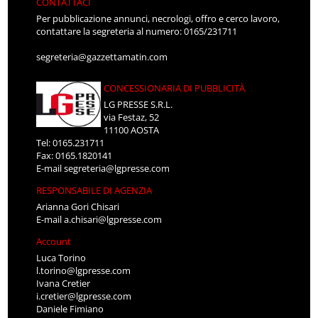
CONTATTACI
Per pubblicazione annunci, necrologi, offro e cerco lavoro,
contattare la segreteria al numero: 0165/231711
segreteria@gazzettamatin.com
CONCESSIONARIA DI PUBBLICITÀ
LG PRESSE S.R.L.
via Festaz, 52
11100 AOSTA
Tel: 0165.231711
Fax: 0165.1820141
E-mail
segreteria@lgpresse.com
RESPONSABILE DI AGENZIA
Arianna Gori Chisari
E-mail
a.chisari@lgpresse.com
Account
Luca Torino
l.torino@lgpresse.com
Ivana Cretier
i.cretier@lgpresse.com
Daniele Fimiano