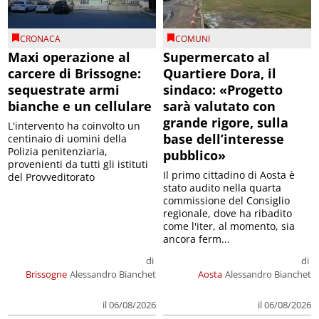
CRONACA
COMUNI
Maxi operazione al
Supermercato al
carcere di Brissogne:
Quartiere Dora, il
sequestrate armi
sindaco: «Progetto
bianche e un cellulare
sarà valutato con
grande rigore, sulla
L'intervento ha coinvolto un
base dell’interesse
centinaio di uomini della
Polizia penitenziaria,
pubblico»
provenienti da tutti gli istituti
Il primo cittadino di Aosta è
del Provveditorato
stato audito nella quarta
commissione del Consiglio
regionale, dove ha ribadito
come l'iter, al momento, sia
ancora ferm...
di
di
Brissogne
Alessandro Bianchet
Aosta
Alessandro Bianchet
il 06/08/2026
il 06/08/2026