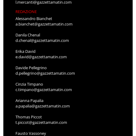
l.mercanti@gazzettamatin.com
REDAZIONE
Alessandro Bianchet
a.bianchet@gazzettamatin.com
Danila Chenal
d.chenal@gazzettamatin.com
Erika David
e.david@gazzettamatin.com
Davide Pellegrino
d.pellegrino@gazzettamatin.com
Cinzia Timpano
c.timpano@gazzettamatin.com
Arianna Papalia
a.papalia@gazzettamatin.com
Thomas Piccot
t.piccot@gazzettamatin.com
Fausto Vassoney