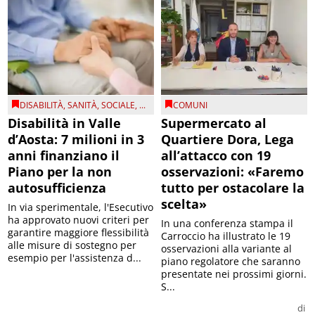
DISABILITÀ
,
SANITÀ
,
SOCIALE
, ...
COMUNI
Disabilità in Valle
Supermercato al
d’Aosta: 7 milioni in 3
Quartiere Dora, Lega
anni finanziano il
all’attacco con 19
Piano per la non
osservazioni: «Faremo
autosufficienza
tutto per ostacolare la
scelta»
In via sperimentale, l'Esecutivo
ha approvato nuovi criteri per
In una conferenza stampa il
garantire maggiore flessibilità
Carroccio ha illustrato le 19
alle misure di sostegno per
osservazioni alla variante al
esempio per l'assistenza d...
piano regolatore che saranno
presentate nei prossimi giorni.
S...
di