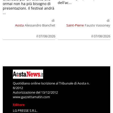
dell'ac...
ormai non ha più bisogno di
presentazioni. Il festival andrà
...
di
di
Aosta
Alessandro Bianchet
Saint-Pierre
Fausto Vassoney
il 07/08/2026
il 07/08/2026
Quotidiano online Iscrizione al Tribunale di Aosta n.
8/2012
Autorizzazione del 13/12/2012
www.gazzettamatin.com
Editore
LG PRESSE S.R.L.