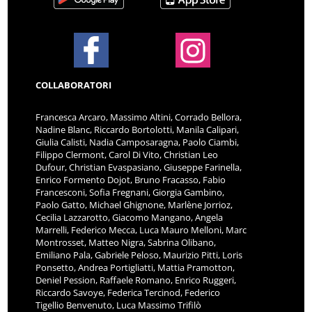
COLLABORATORI
Francesca Arcaro, Massimo Altini, Corrado Bellora,
Nadine Blanc, Riccardo Bortolotti, Manila Calipari,
Giulia Calisti, Nadia Camposaragna, Paolo Ciambi,
Filippo Clermont, Carol Di Vito, Christian Leo
Dufour, Christian Evaspasiano, Giuseppe Farinella,
Enrico Formento Dojot, Bruno Fracasso, Fabio
Francesconi, Sofia Fregnani, Giorgia Gambino,
Paolo Gatto, Michael Ghignone, Marlène Jorrioz,
Cecilia Lazzarotto, Giacomo Mangano, Angela
Marrelli, Federico Mecca, Luca Mauro Melloni, Marc
Montrosset, Matteo Nigra, Sabrina Olibano,
Emiliano Pala, Gabriele Peloso, Maurizio Pitti, Loris
Ponsetto, Andrea Portigliatti, Mattia Pramotton,
Deniel Pession, Raffaele Romano, Enrico Ruggeri,
Riccardo Savoye, Federica Tercinod, Federico
Tigellio Benvenuto, Luca Massimo Trifilò