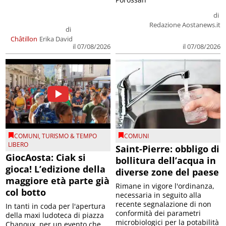
di
Redazione Aostanews.it
di
Châtillon
Erika David
il 07/08/2026
il 07/08/2026
COMUNI
,
TURISMO & TEMPO
COMUNI
LIBERO
Saint-Pierre: obbligo di
GiocAosta: Ciak si
bollitura dell’acqua in
gioca! L’edizione della
diverse zone del paese
maggiore età parte già
Rimane in vigore l'ordinanza,
col botto
necessaria in seguito alla
recente segnalazione di non
In tanti in coda per l'apertura
conformità dei parametri
della maxi ludoteca di piazza
microbiologici per la potabilità
Chanoux, per un evento che