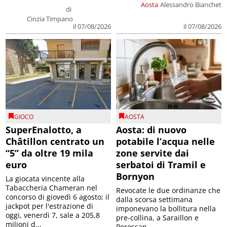
Aosta
Alessandro Bianchet
di
Cinzia Timpano
il 07/08/2026
il 07/08/2026
GIOCO
AOSTA
SuperEnalotto, a
Aosta: di nuovo
Châtillon centrato un
potabile l’acqua nelle
“5” da oltre 19 mila
zone servite dai
euro
serbatoi di Tramil e
Bornyon
La giocata vincente alla
Tabaccheria Chameran nel
Revocate le due ordinanze che
concorso di giovedì 6 agosto; il
dalla scorsa settimana
jackpot per l'estrazione di
imponevano la bollitura nella
oggi, venerdì 7, sale a 205,8
pre-collina, a Saraillon e
milioni d...
Porossan