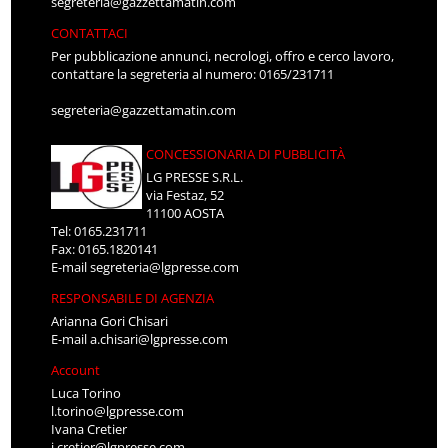
segreteria@gazzettamatin.com
CONTATTACI
Per pubblicazione annunci, necrologi, offro e cerco lavoro,
contattare la segreteria al numero: 0165/231711
segreteria@gazzettamatin.com
CONCESSIONARIA DI PUBBLICITÀ
LG PRESSE S.R.L.
via Festaz, 52
11100 AOSTA
Tel: 0165.231711
Fax: 0165.1820141
E-mail
segreteria@lgpresse.com
RESPONSABILE DI AGENZIA
Arianna Gori Chisari
E-mail
a.chisari@lgpresse.com
Account
Luca Torino
l.torino@lgpresse.com
Ivana Cretier
i.cretier@lgpresse.com