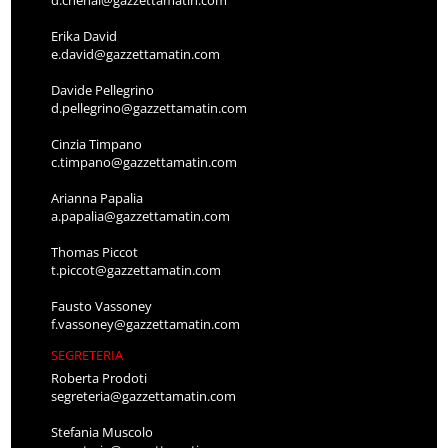
d.chenal@gazzettamatin.com
Erika David
e.david@gazzettamatin.com
Davide Pellegrino
d.pellegrino@gazzettamatin.com
Cinzia Timpano
c.timpano@gazzettamatin.com
Arianna Papalia
a.papalia@gazzettamatin.com
Thomas Piccot
t.piccot@gazzettamatin.com
Fausto Vassoney
f.vassoney@gazzettamatin.com
SEGRETERIA
Roberta Prodoti
segreteria@gazzettamatin.com
Stefania Muscolo