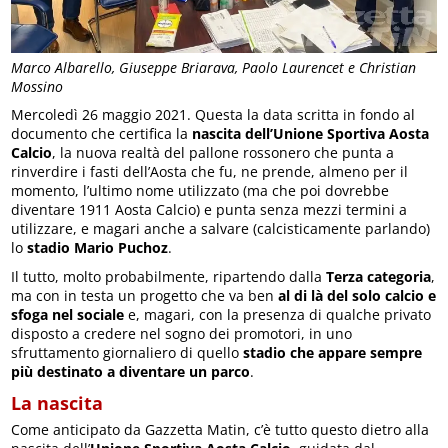
Marco Albarello, Giuseppe Briarava, Paolo Laurencet e Christian
Mossino
Mercoledì 26 maggio 2021. Questa la data scritta in fondo al
documento che certifica la
nascita dell’Unione Sportiva Aosta
Calcio
, la nuova realtà del pallone rossonero che punta a
rinverdire i fasti dell’Aosta che fu, ne prende, almeno per il
momento, l’ultimo nome utilizzato (ma che poi dovrebbe
diventare 1911 Aosta Calcio) e punta senza mezzi termini a
utilizzare, e magari anche a salvare (calcisticamente parlando)
lo
stadio Mario Puchoz
.
Il tutto, molto probabilmente, ripartendo dalla
Terza categoria
,
ma con in testa un progetto che va ben
al di là del solo calcio e
sfoga nel sociale
e, magari, con la presenza di qualche privato
disposto a credere nel sogno dei promotori, in uno
sfruttamento giornaliero di quello
stadio che appare sempre
più destinato a diventare un parco
.
La nascita
Come anticipato da Gazzetta Matin, c’è tutto questo dietro alla