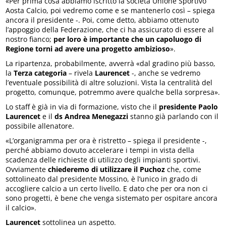
«Per prima cosa abbiamo iscritto la società Unione Sportivo
Aosta Calcio, poi vedremo come e se mantenerlo così – spiega
ancora il presidente -. Poi, come detto, abbiamo ottenuto
l’appoggio della Federazione, che ci ha assicurato di essere al
nostro fianco;
per loro è importante che un capoluogo di
Regione torni ad avere una progetto ambizioso
».
La ripartenza, probabilmente, avverrà «dal gradino più basso,
la
Terza categoria
– rivela
Laurencet
-, anche se vedremo
l’eventuale possibilità di altre soluzioni. Vista la centralità del
progetto, comunque, potremmo avere qualche bella sorpresa».
Lo staff è già in via di formazione, visto che il
presidente Paolo
Laurencet
e il
ds Andrea Menegazzi
stanno già parlando con il
possibile allenatore.
«L’organigramma per ora è ristretto – spiega il presidente -,
perché abbiamo dovuto accelerare i tempi in vista della
scadenza delle richieste di utilizzo degli impianti sportivi.
Ovviamente
chiederemo di utilizzare il Puchoz
che, come
sottolineato dal presidente Mossino, è l’unico in grado di
accogliere calcio a un certo livello. E dato che per ora non ci
sono progetti, è bene che venga sistemato per ospitare ancora
il calcio».
Laurencet
sottolinea un aspetto.