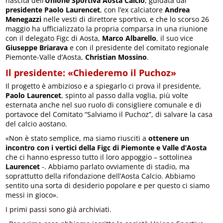
nascita dell’
Unione Sportiva Aosta Calcio
, guidata dal
presidente Paolo Laurencet
, con l’ex calciatore
Andrea
Menegazzi
nelle vesti di direttore sportivo, e che lo scorso 26
maggio ha ufficializzato la propria comparsa in una riunione
con il delegato Figc di Aosta,
Marco Albarello
, il suo vice
Giuseppe Briarava
e con il presidente del comitato regionale
Piemonte-Valle d’Aosta,
Christian Mossino
.
Il presidente: «Chiederemo il Puchoz»
Il progetto è ambizioso e a spiegarlo ci prova il presidente,
Paolo Laurencet
, spinto al passo dalla voglia, più volte
esternata anche nel suo ruolo di consigliere comunale e di
portavoce del Comitato “Salviamo il Puchoz”, di salvare la casa
del calcio aostano.
«Non è stato semplice, ma siamo riusciti a
ottenere un
incontro con i vertici della Figc di Piemonte e Valle d’Aosta
che ci hanno espresso tutto il loro appoggio – sottolinea
Laurencet
-. Abbiamo parlato ovviamente di stadio, ma
soprattutto della rifondazione dell’Aosta Calcio. Abbiamo
sentito una sorta di desiderio popolare e per questo ci siamo
messi in gioco».
I primi passi sono già archiviati.