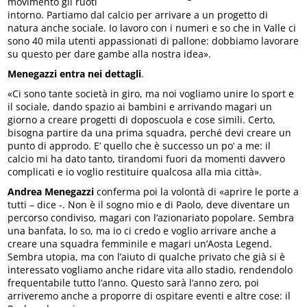
movimento gli ruoti
intorno. Partiamo dal calcio per arrivare a un progetto di
natura anche sociale. Io lavoro con i numeri e so che in Valle ci
sono 40 mila utenti appassionati di pallone: dobbiamo lavorare
su questo per dare gambe alla nostra idea».
Menegazzi entra nei dettagli
.
«Ci sono tante società in giro, ma noi vogliamo unire lo sport e
il sociale, dando spazio ai bambini e arrivando magari un
giorno a creare progetti di doposcuola e cose simili. Certo,
bisogna partire da una prima squadra, perché devi creare un
punto di approdo. E’ quello che è successo un po’ a me: il
calcio mi ha dato tanto, tirandomi fuori da momenti davvero
complicati e io voglio restituire qualcosa alla mia città».
Andrea Menegazzi
conferma poi la volontà di «aprire le porte a
tutti – dice -. Non è il sogno mio e di Paolo, deve diventare un
percorso condiviso, magari con l’azionariato popolare. Sembra
una banfata, lo so, ma io ci credo e voglio arrivare anche a
creare una squadra femminile e magari un’Aosta Legend.
Sembra utopia, ma con l’aiuto di qualche privato che già si è
interessato vogliamo anche ridare vita allo stadio, rendendolo
frequentabile tutto l’anno. Questo sarà l’anno zero, poi
arriveremo anche a proporre di ospitare eventi e altre cose: il