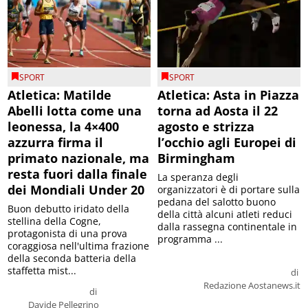
SPORT
SPORT
Atletica: Matilde
Atletica: Asta in Piazza
Abelli lotta come una
torna ad Aosta il 22
leonessa, la 4×400
agosto e strizza
azzurra firma il
l’occhio agli Europei di
primato nazionale, ma
Birmingham
resta fuori dalla finale
La speranza degli
dei Mondiali Under 20
organizzatori è di portare sulla
pedana del salotto buono
Buon debutto iridato della
della città alcuni atleti reduci
stellina della Cogne,
dalla rassegna continentale in
protagonista di una prova
programma ...
coraggiosa nell'ultima frazione
della seconda batteria della
staffetta mist...
di
Redazione Aostanews.it
di
Davide Pellegrino