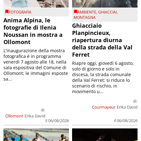
FOTOGRAFIA
AMBIENTE
,
GHIACCIAI
,
MONTAGNA
Anima Alpina, le
Ghiacciaio
fotografie di Ilenia
Planpincieux,
Noussan in mostra a
riapertura diurna
Ollomont
della strada della Val
L'inaugurazione della mostra
Ferret
fotografica è in programma
venerdì 7 agosto alle 18, nella
Riapre oggi, giovedì 6 agosto,
sala espositiva del Comune di
solo di giorno e solo in
Ollomont; le immagini esposte
discesa, la strada comunale
sa...
della Val Ferret; si riduce lo
scenario di rischio, in
movimento u...
di
Courmayeur
Erika David
di
Ollomont
Erika David
il 06/08/2026
il 06/08/2026