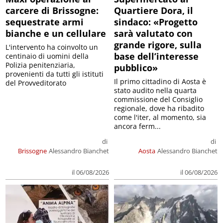
carcere di Brissogne:
Quartiere Dora, il
sequestrate armi
sindaco: «Progetto
bianche e un cellulare
sarà valutato con
grande rigore, sulla
L'intervento ha coinvolto un
base dell’interesse
centinaio di uomini della
Polizia penitenziaria,
pubblico»
provenienti da tutti gli istituti
Il primo cittadino di Aosta è
del Provveditorato
stato audito nella quarta
commissione del Consiglio
regionale, dove ha ribadito
come l'iter, al momento, sia
ancora ferm...
di
di
Brissogne
Alessandro Bianchet
Aosta
Alessandro Bianchet
il 06/08/2026
il 06/08/2026