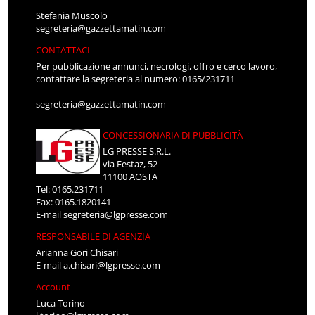
Stefania Muscolo
segreteria@gazzettamatin.com
CONTATTACI
Per pubblicazione annunci, necrologi, offro e cerco lavoro,
contattare la segreteria al numero: 0165/231711
segreteria@gazzettamatin.com
CONCESSIONARIA DI PUBBLICITÀ
LG PRESSE S.R.L.
via Festaz, 52
11100 AOSTA
Tel: 0165.231711
Fax: 0165.1820141
E-mail
segreteria@lgpresse.com
RESPONSABILE DI AGENZIA
Arianna Gori Chisari
E-mail
a.chisari@lgpresse.com
Account
Luca Torino