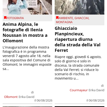
FOTOGRAFIA
AMBIENTE
,
GHIACCIAI
,
MONTAGNA
Anima Alpina, le
Ghiacciaio
fotografie di Ilenia
Planpincieux,
Noussan in mostra a
riapertura diurna
Ollomont
della strada della Val
L'inaugurazione della mostra
Ferret
fotografica è in programma
venerdì 7 agosto alle 18, nella
Riapre oggi, giovedì 6 agosto,
sala espositiva del Comune di
solo di giorno e solo in
Ollomont; le immagini esposte
discesa, la strada comunale
sa...
della Val Ferret; si riduce lo
scenario di rischio, in
movimento u...
di
Courmayeur
Erika David
di
Ollomont
Erika David
il 06/08/2026
il 06/08/2026