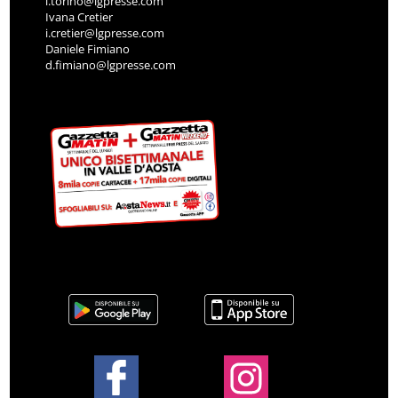
l.torino@lgpresse.com
Ivana Cretier
i.cretier@lgpresse.com
Daniele Fimiano
d.fimiano@lgpresse.com