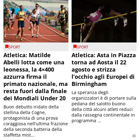
SPORT
SPORT
Atletica: Matilde
Atletica: Asta in Piazza
Abelli lotta come una
torna ad Aosta il 22
leonessa, la 4×400
agosto e strizza
azzurra firma il
l’occhio agli Europei di
primato nazionale, ma
Birmingham
resta fuori dalla finale
La speranza degli
dei Mondiali Under 20
organizzatori è di portare sulla
pedana del salotto buono
Buon debutto iridato della
della città alcuni atleti reduci
stellina della Cogne,
dalla rassegna continentale in
protagonista di una prova
programma ...
coraggiosa nell'ultima frazione
della seconda batteria della
staffetta mist...
di