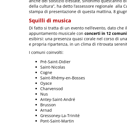
anche del solstizio d’estate, sinonimo quest’anno 
della cultura”, ha detto l’assessore regionale alla C
stampa di presentazione di questa mattina, 8 giug
Squilli di musica
Di fatto si tratta di un evento nell’evento, dato che i
appuntamento musicale con
concerti in 12 comuni
esibirsi: una presenza quasi corale nel corso di una
e propria ripartenza, in un clima di ritrovata sereni
I comuni coinvolti:
Pré-Saint-Didier
Saint-Nicolas
Cogne
Saint-Rhémy-en-Bosses
Oyace
Charvensod
Nus
Antey-Saint-André
Brusson
Arnad
Gressoney-La-Trinité
Pont-Saint-Martin