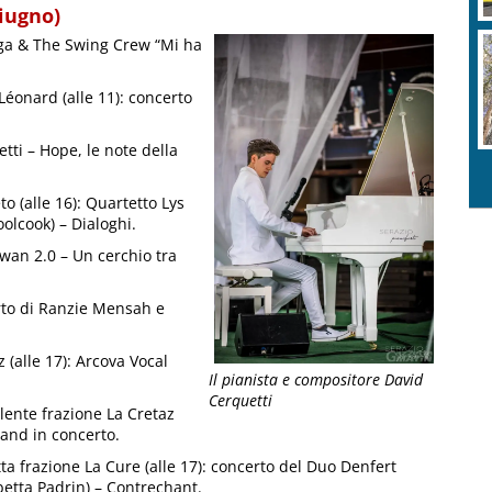
giugno)
tiga & The Swing Crew “Mi ha
Léonard (alle 11): concerto
etti – Hope, le note della
to (alle 16): Quartetto Lys
olcook) – Dialoghi.
wan 2.0 – Un cerchio tra
erto di Ranzie Mensah e
 (alle 17): Arcova Vocal
Il pianista e compositore David
Cerquetti
alente frazione La Cretaz
 Band in concerto.
tta frazione La Cure (alle 17): concerto del Duo Denfert
betta Padrin) – Contrechant.