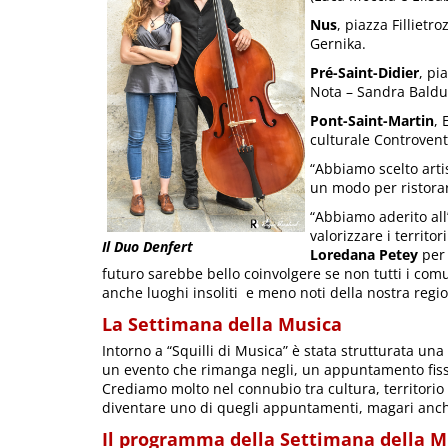
Nus
, piazza Filliet
Gernika.
Pré-Saint-Didier
, pi
Nota – Sandra Balduc
Pont-Saint-Martin
, 
culturale Controvent
“Abbiamo scelto artis
un modo per ristorarl
“Abbiamo aderito all
valorizzare i territor
Il Duo Denfert
Loredana Petey
per 
futuro sarebbe bello coinvolgere se non tutti i comu
anche luoghi insoliti e meno noti della nostra regio
La Settimana della Musica
Intorno a “Squilli di Musica” è stata strutturata una
un evento che rimanga negli, un appuntamento fisso c
Crediamo molto nel connubio tra cultura, territorio
diventare uno di quegli appuntamenti, magari anche
Il programma della Settimana della M