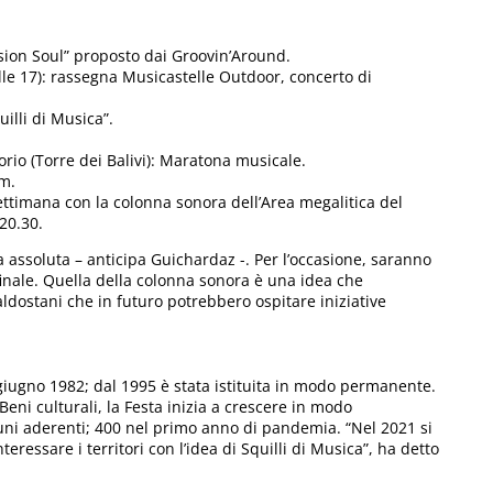
usion Soul” proposto dai Groovin’Around.
le 17): rassegna Musicastelle Outdoor, concerto di
illi di Musica”.
orio (Torre dei Balivi): Maratona musicale.
om.
ettimana con la colonna sonora dell’Area megalitica del
20.30.
assoluta – anticipa Guichardaz -. Per l’occasione, saranno
 finale. Quella della colonna sonora è una idea che
aldostani che in futuro potrebbero ospitare iniziative
giugno 1982; dal 1995 è stata istituita in modo permanente.
 Beni culturali, la Festa inizia a crescere in modo
uni aderenti; 400 nel primo anno di pandemia. “Nel 2021 si
eressare i territori con l’idea di Squilli di Musica”, ha detto