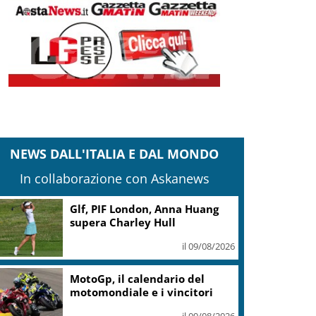
NEWS DALL'ITALIA E DAL MONDO
In collaborazione con Askanews
“Festival Franciacorta in
Cantina”: a settembre il vino
torna al centro
il 09/08/2026
“Gran Premio Merano Alto
Adige” il 27 settembre