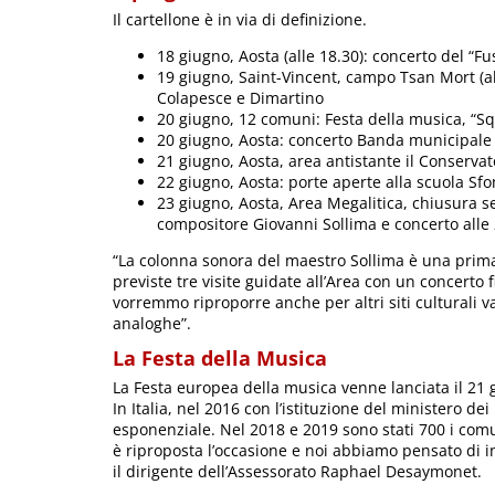
Il cartellone è in via di definizione.
18 giugno, Aosta (alle 18.30): concerto del “F
19 giugno, Saint-Vincent, campo Tsan Mort (al
Colapesce e Dimartino
20 giugno, 12 comuni: Festa della musica, “Squ
20 giugno, Aosta: concerto Banda municipale
21 giugno, Aosta, area antistante il Conservat
22 giugno, Aosta: porte aperte alla scuola Sf
23 giugno, Aosta, Area Megalitica, chiusura s
compositore Giovanni Sollima e concerto alle 
“La colonna sonora del maestro Sollima è una prima 
previste tre visite guidate all’Area con un concerto
vorremmo riproporre anche per altri siti culturali v
analoghe”.
La Festa della Musica
La Festa europea della musica venne lanciata il 21 
In Italia, nel 2016 con l’istituzione del ministero dei
esponenziale. Nel 2018 e 2019 sono stati 700 i com
è riproposta l’occasione e noi abbiamo pensato di int
il dirigente dell’Assessorato Raphael Desaymonet.