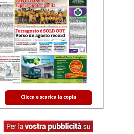
Clicca e scarica la copia