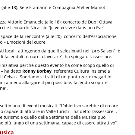
roz (alle 18): Sele Framarin e Compagnia Atelier Mamot –
azza Vittorio Emanuele (alle 18): concerto de Duo l’Ottava
ci e Leonardo Nicassio “Je veux vivre dans un rêve”.
Espace de la rencontre (alle 20): concerto dell’Associazione
o – Emozioni del cuore.
ti locali, attingendo da quelli selezionati nel “pre-Saison”: è
i facendoli tornare a lavorare”, ha spiegato l’assessore.
’iniziativa perché questo evento ha come scopo quello di
i – ha detto
Ronny Borbey
, referente Cultura insieme a
il Celva -. Speriamo si tratti di un punto zero: magari in
ni almeno allargare il più possibile, facendo scoprire
ne”.
 settimana di eventi musicali. “L’obiettivo sarebbe di creare
apace di attirare in Valle turisti – ha detto l’assessore -.
 e turismo e quello della Settimana della Musica può
 più lungo di una settimana, capace di essere attrattivo”.
usica