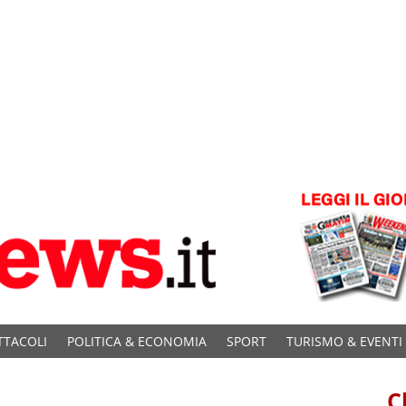
TTACOLI
POLITICA & ECONOMIA
SPORT
TURISMO & EVENTI
C