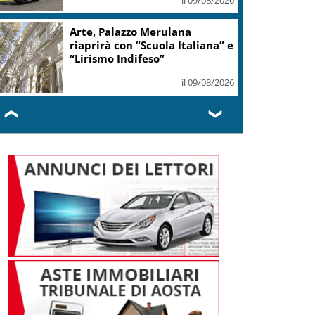
all’ippodromo di Maia
il 09/08/2026
In Spagna incidente al festival
di fuochi d’artificio: 27 feriti
il 09/08/2026
❮
❯