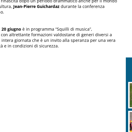
di rinascita dopo un periodo drammatico anche per il mondo
ultura,
Jean-Pierre Guichardaz
durante la conferenza
no.
l
20 giugno
è in programma “Squilli di musica”,
con altrettante formazioni valdostane di generi diversi a
 intera giornata che è un invito alla speranza per una vera
tà e in condizioni di sicurezza.