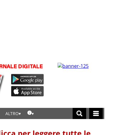
ALTRO
licca per leggere tutte le