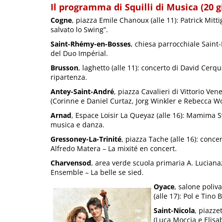
Il programma di Squilli di Musica (20 
Cogne
, piazza Emile Chanoux (alle 11): Patrick Mit
salvato lo Swing”.
Saint-Rhémy-en-Bosses
, chiesa parrocchiale Saint-
del Duo Impérial.
Brusson
, laghetto (alle 11): concerto di David Cerqu
ripartenza.
Antey-Saint-André
, piazza Cavalieri di Vittorio Vene
(Corinne e Daniel Curtaz, Jorg Winkler e Rebecca Wo
Arnad
, Espace Loisir La Queyaz (alle 16): Mamima S
musica e danza.
Gressoney-La-Trinité
, piazza Tache (alle 16): conc
Alfredo Matera – La mixité en concert.
Charvensod
, area verde scuola primaria A. Lucianaz
Ensemble – La belle se sied.
Oyace
, salone poliv
(alle 17): Pol e Tino
Saint-Nicola
, piazze
(Luca Moccia e Elisa