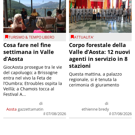
TURISMO & TEMPO LIBERO
ATTUALITA'
Cosa fare nel fine
Corpo forestale della
settimana in Valle
Valle d’Aosta: 12 nuovi
d’Aosta
agenti in servizio in 8
stazioni
GiocAosta prosegue tra le vie
del capoluogo; a Brissogne
Questa mattina, a palazzo
entra nel vivo la Feta de
regionale, si è tenuta la
l’Oumbra; Etroubles ospita la
cerimonia di giuramento
Veillà; a Chamois tocca al
Festival A...
di
di
Aosta
gazzettamatin
ethienne bredy
il 07/08/2026
il 07/08/2026