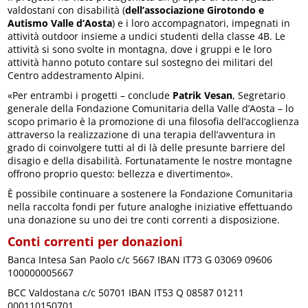
valdostani con disabilità (
dell’associazione Girotondo e
Autismo Valle d’Aosta
) e i loro accompagnatori, impegnati in
attività outdoor insieme a undici studenti della classe 4B. Le
attività si sono svolte in montagna, dove i gruppi e le loro
attività hanno potuto contare sul sostegno dei militari del
Centro addestramento Alpini.
«Per entrambi i progetti – conclude
Patrik Vesan
, Segretario
generale della Fondazione Comunitaria della Valle d’Aosta – lo
scopo primario è la promozione di una filosofia dell’accoglienza
attraverso la realizzazione di una terapia dell’avventura in
grado di coinvolgere tutti al di là delle presunte barriere del
disagio e della disabilità. Fortunatamente le nostre montagne
offrono proprio questo: bellezza e divertimento».
È possibile continuare a sostenere la Fondazione Comunitaria
nella raccolta fondi per future analoghe iniziative effettuando
una donazione su uno dei tre conti correnti a disposizione.
Conti correnti per donazioni
Banca Intesa San Paolo c/c 5667 IBAN IT73 G 03069 09606
100000005667
BCC Valdostana c/c 50701 IBAN IT53 Q 08587 01211
000110150701