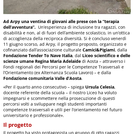
Ad Arpy una ventina di giovani
alle prese con la “terapia
dell’avventura”.
Un’esperienza di inclusione tra ragazzi, con
disabilità e non, al di fuori dell’ambiente scolastico, in un’ottica
di accoglienza della reciproca diversità. Si è concluso venerdì
11 giugno scorso, ad Arpy, il progetto proposto, organizzato e
cofinanziato dall’associazione culturale
Camici&Pigiami
, dalla
Fondazione Tender To Nave Italia
, dal
Liceo scientifico e delle
scienze umane Regina Maria Adelaide
di Aosta – attraverso i
Fondi regionali dei Percorsi per le Competenze Trasversali e
l’Orientamento (ex Alternanza Scuola Lavoro) – e dalla
Fondazione comunitaria Valle d’Aosta
.
«Per il quarto anno consecutivo – spiega
Ursula Celesia
,
docente referente della scuola – il nostro Liceo ha voluto
impegnarsi e scommettere nella prosecuzione di questi
percorsi volti a sviluppare negli studenti importanti
competenze trasversali e utili per l’orientamento nel futuro
universitario e professionale».
Il progetto
Il progetto ha visto protagonista un gruppo di otto ragazzi