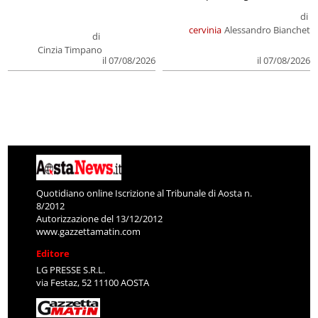
di
cervinia
Alessandro Bianchet
di
Cinzia Timpano
il 07/08/2026
il 07/08/2026
Quotidiano online Iscrizione al Tribunale di Aosta n.
8/2012
Autorizzazione del 13/12/2012
www.gazzettamatin.com
Editore
LG PRESSE S.R.L.
via Festaz, 52 11100 AOSTA