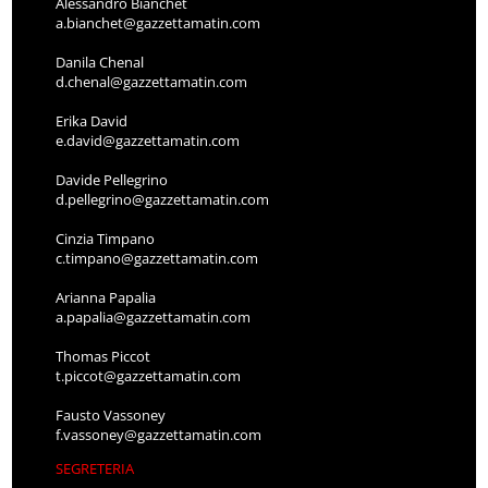
Alessandro Bianchet
a.bianchet@gazzettamatin.com
Danila Chenal
d.chenal@gazzettamatin.com
Erika David
e.david@gazzettamatin.com
Davide Pellegrino
d.pellegrino@gazzettamatin.com
Cinzia Timpano
c.timpano@gazzettamatin.com
Arianna Papalia
a.papalia@gazzettamatin.com
Thomas Piccot
t.piccot@gazzettamatin.com
Fausto Vassoney
f.vassoney@gazzettamatin.com
SEGRETERIA