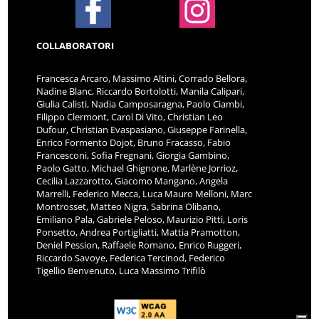
COLLABORATORI
Francesca Arcaro, Massimo Altini, Corrado Bellora,
Nadine Blanc, Riccardo Bortolotti, Manila Calipari,
Giulia Calisti, Nadia Camposaragna, Paolo Ciambi,
Filippo Clermont, Carol Di Vito, Christian Leo
Dufour, Christian Evaspasiano, Giuseppe Farinella,
Enrico Formento Dojot, Bruno Fracasso, Fabio
Francesconi, Sofia Fregnani, Giorgia Gambino,
Paolo Gatto, Michael Ghignone, Marlène Jorrioz,
Cecilia Lazzarotto, Giacomo Mangano, Angela
Marrelli, Federico Mecca, Luca Mauro Melloni, Marc
Montrosset, Matteo Nigra, Sabrina Olibano,
Emiliano Pala, Gabriele Peloso, Maurizio Pitti, Loris
Ponsetto, Andrea Portigliatti, Mattia Pramotton,
Deniel Pession, Raffaele Romano, Enrico Ruggeri,
Riccardo Savoye, Federica Tercinod, Federico
Tigellio Benvenuto, Luca Massimo Trifilò