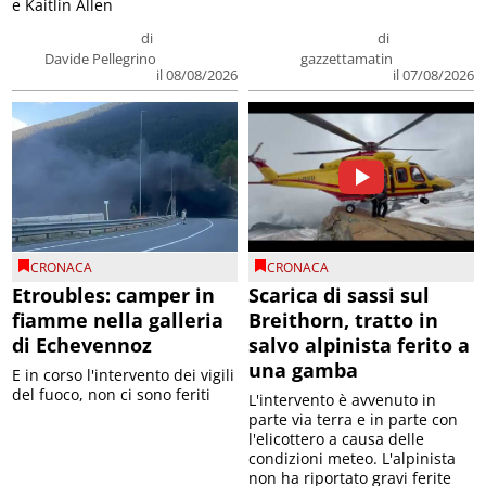
e Kaitlin Allen
di
di
Davide Pellegrino
gazzettamatin
il 08/08/2026
il 07/08/2026
CRONACA
CRONACA
Etroubles: camper in
Scarica di sassi sul
fiamme nella galleria
Breithorn, tratto in
di Echevennoz
salvo alpinista ferito a
una gamba
E in corso l'intervento dei vigili
del fuoco, non ci sono feriti
L'intervento è avvenuto in
parte via terra e in parte con
l'elicottero a causa delle
condizioni meteo. L'alpinista
non ha riportato gravi ferite