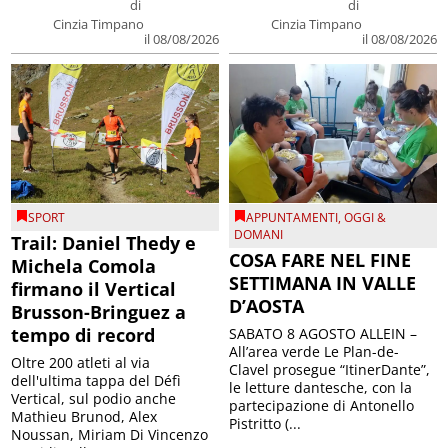
di
di
Cinzia Timpano
Cinzia Timpano
il 08/08/2026
il 08/08/2026
SPORT
APPUNTAMENTI
,
OGGI &
DOMANI
Trail: Daniel Thedy e
COSA FARE NEL FINE
Michela Comola
SETTIMANA IN VALLE
firmano il Vertical
D’AOSTA
Brusson-Bringuez a
tempo di record
SABATO 8 AGOSTO ALLEIN –
All’area verde Le Plan-de-
Oltre 200 atleti al via
Clavel prosegue “ItinerDante”,
dell'ultima tappa del Défì
le letture dantesche, con la
Vertical, sul podio anche
partecipazione di Antonello
Mathieu Brunod, Alex
Pistritto (...
Noussan, Miriam Di Vincenzo