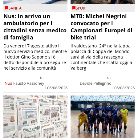
SANITÀ
SPORT
Nus: in arrivo un
MTB: Michel Negrini
ambulatorio per i
convocato per i
cittadini senza medico
Campionati Europei di
di famiglia
bike trial
Da venerdì 7 agosto attivo il
Il valdostano, 24° nella tappa
nuovo servizio medico, mentre
polacca di Coppa del Mondo,
il dottor Gino Sapone si è
sarà al via della rassegna
detto disponibile a proseguire
continentale che scatta oggi a
nel servizio alla comunità
Valberg
di
di
Nus
Fausto Vassoney
Davide Pellegrino
il 06/08/2026
il 06/08/2026