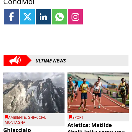
Condividi
ULTIME NEWS
AMBIENTE
,
GHIACCIAI
,
SPORT
MONTAGNA
Atletica: Matilde
Ghiacciaio
Abelli lotta come una