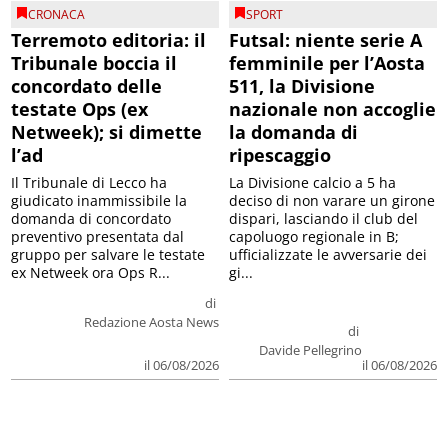
CRONACA
SPORT
Terremoto editoria: il
Futsal: niente serie A
Tribunale boccia il
femminile per l’Aosta
concordato delle
511, la Divisione
testate Ops (ex
nazionale non accoglie
Netweek); si dimette
la domanda di
l’ad
ripescaggio
Il Tribunale di Lecco ha
La Divisione calcio a 5 ha
giudicato inammissibile la
deciso di non varare un girone
domanda di concordato
dispari, lasciando il club del
preventivo presentata dal
capoluogo regionale in B;
gruppo per salvare le testate
ufficializzate le avversarie dei
ex Netweek ora Ops R...
gi...
di
Redazione Aosta News
di
Davide Pellegrino
il 06/08/2026
il 06/08/2026