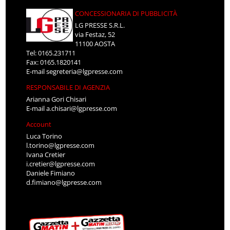
CONCESSIONARIA DI PUBBLICITÀ
LG PRESSE S.R.L.
via Festaz, 52
11100 AOSTA
Tel: 0165.231711
Fax: 0165.1820141
E-mail
segreteria@lgpresse.com
RESPONSABILE DI AGENZIA
Arianna Gori Chisari
E-mail
a.chisari@lgpresse.com
Account
Luca Torino
l.torino@lgpresse.com
Ivana Cretier
i.cretier@lgpresse.com
Daniele Fimiano
d.fimiano@lgpresse.com