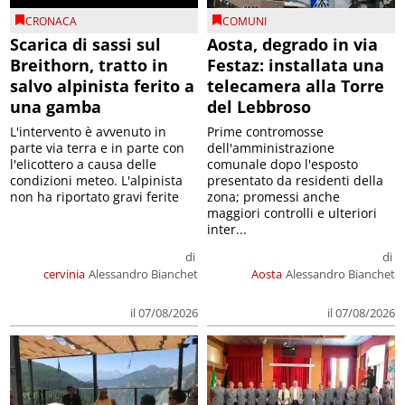
CRONACA
COMUNI
Scarica di sassi sul
Aosta, degrado in via
Breithorn, tratto in
Festaz: installata una
salvo alpinista ferito a
telecamera alla Torre
una gamba
del Lebbroso
L'intervento è avvenuto in
Prime contromosse
parte via terra e in parte con
dell'amministrazione
l'elicottero a causa delle
comunale dopo l'esposto
condizioni meteo. L'alpinista
presentato da residenti della
non ha riportato gravi ferite
zona; promessi anche
maggiori controlli e ulteriori
inter...
di
di
cervinia
Alessandro Bianchet
Aosta
Alessandro Bianchet
il 07/08/2026
il 07/08/2026