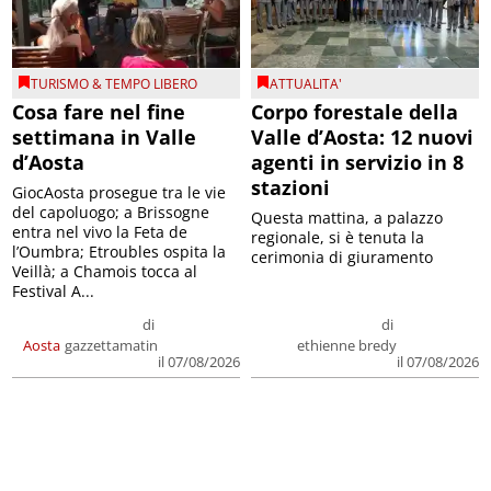
TURISMO & TEMPO LIBERO
ATTUALITA'
Cosa fare nel fine
Corpo forestale della
settimana in Valle
Valle d’Aosta: 12 nuovi
d’Aosta
agenti in servizio in 8
stazioni
GiocAosta prosegue tra le vie
del capoluogo; a Brissogne
Questa mattina, a palazzo
entra nel vivo la Feta de
regionale, si è tenuta la
l’Oumbra; Etroubles ospita la
cerimonia di giuramento
Veillà; a Chamois tocca al
Festival A...
di
di
Aosta
gazzettamatin
ethienne bredy
il 07/08/2026
il 07/08/2026