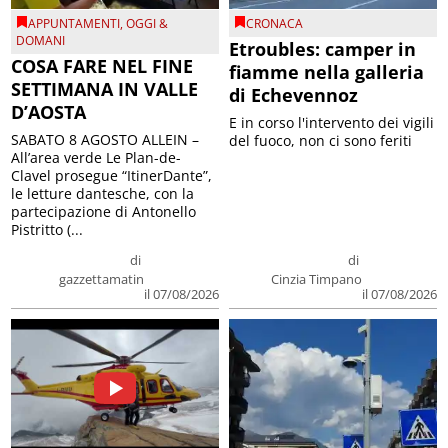
APPUNTAMENTI
,
OGGI &
CRONACA
DOMANI
Etroubles: camper in
COSA FARE NEL FINE
fiamme nella galleria
SETTIMANA IN VALLE
di Echevennoz
D’AOSTA
E in corso l'intervento dei vigili
SABATO 8 AGOSTO ALLEIN –
del fuoco, non ci sono feriti
All’area verde Le Plan-de-
Clavel prosegue “ItinerDante”,
le letture dantesche, con la
partecipazione di Antonello
Pistritto (...
di
di
gazzettamatin
Cinzia Timpano
il 07/08/2026
il 07/08/2026