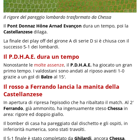
Il rigore del pareggio lombardo trasformato da Chessa
Il
Pont Donnaz Hône Arnad Evançon
dura un tempo, poi la
Castellanzese
dilaga.
La finale dei play off del girone A di serie D si è chiusa con il
successo 5-1 dei lombardi.
Il P.D.H.A.E. dura un tempo
Nonostante le
molte assenze
, il
P.D.H.A.E.
ha giocato un gran
primo tempo. I valdostani sono andati al riposo avanti 1-0
grazie a un gol di
Balzo
al 15′.
Il rosso a Ferrando lancia la manita della
Castellanzese
In apertura di ripresa l’episodio che ha ribaltato il match. Al 2′
Ferrando
, già ammonito, ha ingenuamente steso
Chessa
in
area: rigore ed doppio giallo.
Il bomber di casa ha pareggiato dal dischetto e gli ospiti, in
inferiorità numerica, sono stati travolti.
Il 5-1 finale è stato completato da
Ghilardi
, ancora
Chessa
,