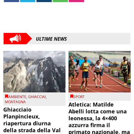
ULTIME NEWS
AMBIENTE
,
GHIACCIAI
,
SPORT
MONTAGNA
Atletica: Matilde
Ghiacciaio
Abelli lotta come una
Planpincieux,
leonessa, la 4×400
riapertura diurna
azzurra firma il
della strada della Val
primato nazionale, ma