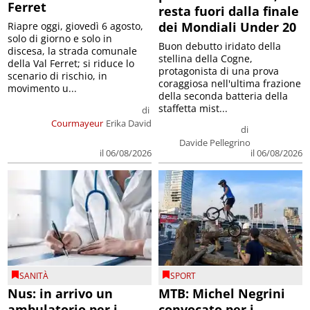
Ferret
resta fuori dalla finale
dei Mondiali Under 20
Riapre oggi, giovedì 6 agosto,
solo di giorno e solo in
Buon debutto iridato della
discesa, la strada comunale
stellina della Cogne,
della Val Ferret; si riduce lo
protagonista di una prova
scenario di rischio, in
coraggiosa nell'ultima frazione
movimento u...
della seconda batteria della
staffetta mist...
di
Courmayeur
Erika David
di
Davide Pellegrino
il 06/08/2026
il 06/08/2026
SANITÀ
SPORT
Nus: in arrivo un
MTB: Michel Negrini
ambulatorio per i
convocato per i