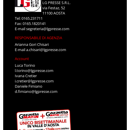
LG PRESSE S.R.L.
via Festaz, 52
11100 AOSTA
Tel: 0165.231711
Fax: 0165.1820141
E-mail
segreteria@lgpresse.com
RESPONSABILE DI AGENZIA
Arianna Gori Chisari
E-mail
a.chisari@lgpresse.com
Account
Luca Torino
l.torino@lgpresse.com
Ivana Cretier
i.cretier@lgpresse.com
Daniele Fimiano
d.fimiano@lgpresse.com