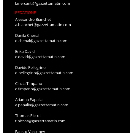
l.mercanti@gazzettamatin.com
REDAZIONE
Alessandro Bianchet
a.bianchet@gazzettamatin.com
Danila Chenal
d.chenal@gazzettamatin.com
Erika David
e.david@gazzettamatin.com
Davide Pellegrino
d.pellegrino@gazzettamatin.com
Cinzia Timpano
c.timpano@gazzettamatin.com
Arianna Papalia
a.papalia@gazzettamatin.com
Thomas Piccot
t.piccot@gazzettamatin.com
Fausto Vassoney