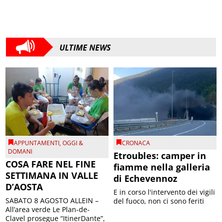
ULTIME NEWS
APPUNTAMENTI
,
OGGI &
CRONACA
DOMANI
Etroubles: camper in
COSA FARE NEL FINE
fiamme nella galleria
SETTIMANA IN VALLE
di Echevennoz
D’AOSTA
E in corso l'intervento dei vigili
SABATO 8 AGOSTO ALLEIN –
del fuoco, non ci sono feriti
All’area verde Le Plan-de-
Clavel prosegue “ItinerDante”,