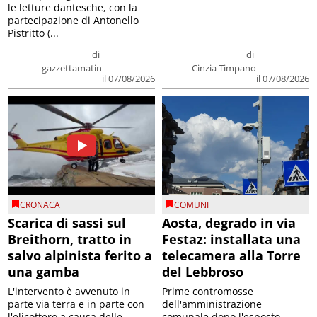
le letture dantesche, con la
partecipazione di Antonello
Pistritto (...
di
di
gazzettamatin
Cinzia Timpano
il 07/08/2026
il 07/08/2026
CRONACA
COMUNI
Scarica di sassi sul
Aosta, degrado in via
Breithorn, tratto in
Festaz: installata una
salvo alpinista ferito a
telecamera alla Torre
una gamba
del Lebbroso
L'intervento è avvenuto in
Prime contromosse
parte via terra e in parte con
dell'amministrazione
l'elicottero a causa delle
comunale dopo l'esposto