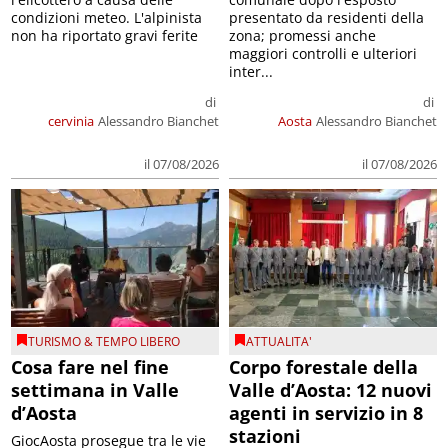
condizioni meteo. L'alpinista
presentato da residenti della
non ha riportato gravi ferite
zona; promessi anche
maggiori controlli e ulteriori
inter...
di
di
cervinia
Alessandro Bianchet
Aosta
Alessandro Bianchet
il 07/08/2026
il 07/08/2026
TURISMO & TEMPO LIBERO
ATTUALITA'
Cosa fare nel fine
Corpo forestale della
settimana in Valle
Valle d’Aosta: 12 nuovi
d’Aosta
agenti in servizio in 8
stazioni
GiocAosta prosegue tra le vie