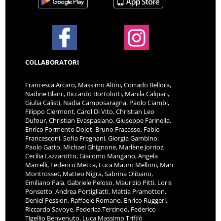
COLLABORATORI
Francesca Arcaro, Massimo Altini, Corrado Bellora,
Nadine Blanc, Riccardo Bortolotti, Manila Calipari,
Giulia Calisti, Nadia Camposaragna, Paolo Ciambi,
Filippo Clermont, Carol Di Vito, Christian Leo
Dufour, Christian Evaspasiano, Giuseppe Farinella,
Enrico Formento Dojot, Bruno Fracasso, Fabio
Francesconi, Sofia Fregnani, Giorgia Gambino,
Paolo Gatto, Michael Ghignone, Marlène Jorrioz,
Cecilia Lazzarotto, Giacomo Mangano, Angela
Marrelli, Federico Mecca, Luca Mauro Melloni, Marc
Montrosset, Matteo Nigra, Sabrina Olibano,
Emiliano Pala, Gabriele Peloso, Maurizio Pitti, Loris
Ponsetto, Andrea Portigliatti, Mattia Pramotton,
Deniel Pession, Raffaele Romano, Enrico Ruggeri,
Riccardo Savoye, Federica Tercinod, Federico
Tigellio Benvenuto, Luca Massimo Trifilò