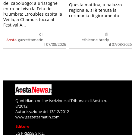
del capoluogo; a Brissogne
Questa mattina, a palazzo
entra nel vivo la Feta de
regionale, si è tenuta la
l’Oumbra; Etroubles ospita la
cerimonia di giuramento
Veillà; a Chamois tocca al
Festival A...
di
di
Aosta
gazzettamatin
ethienne bredy
il 07/08/2026
il 07/08/2026
Quotidiano online Iscrizione al Tribunale di Aosta n.
8/2012
Autorizzazione del 13/12/2012
www.gazzettamatin.com
Editore
LG PRESSE S.R.L.