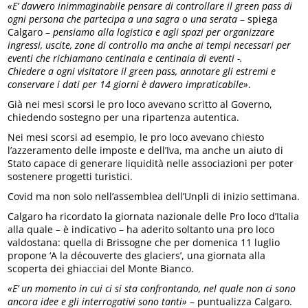
«E’ davvero inimmaginabile pensare di controllare il green pass di
ogni persona che partecipa a una sagra o una serata
– spiega
Calgaro –
pensiamo alla logistica e agli spazi per organizzare
ingressi, uscite, zone di controllo ma anche ai tempi necessari per
eventi che richiamano centinaia e centinaia di eventi -.
Chiedere a ogni visitatore il green pass, annotare gli estremi e
conservare i dati per 14 giorni è davvero impraticabile»
.
Già nei mesi scorsi le pro loco avevano scritto al Governo,
chiedendo sostegno per una ripartenza autentica.
Nei mesi scorsi ad esempio, le pro loco avevano chiesto
l’azzeramento delle imposte e dell’Iva, ma anche un aiuto di
Stato capace di generare liquidità nelle associazioni per poter
sostenere progetti turistici.
Covid ma non solo nell’assemblea dell’Unpli di inizio settimana.
Calgaro ha ricordato la giornata nazionale delle Pro loco d’Italia
alla quale – è indicativo – ha aderito soltanto una pro loco
valdostana: quella di Brissogne che per domenica 11 luglio
propone ‘A la découverte des glaciers’, una giornata alla
scoperta dei ghiacciai del Monte Bianco.
«E’ un momento in cui ci si sta confrontando, nel quale non ci sono
ancora idee e gli interrogativi sono tanti»
– puntualizza Calgaro.