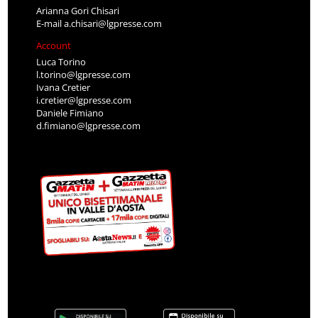
Arianna Gori Chisari
E-mail
a.chisari@lgpresse.com
Account
Luca Torino
l.torino@lgpresse.com
Ivana Cretier
i.cretier@lgpresse.com
Daniele Fimiano
d.fimiano@lgpresse.com