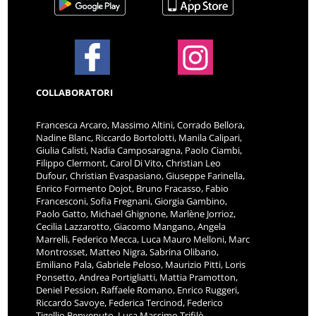
COLLABORATORI
Francesca Arcaro, Massimo Altini, Corrado Bellora,
Nadine Blanc, Riccardo Bortolotti, Manila Calipari,
Giulia Calisti, Nadia Camposaragna, Paolo Ciambi,
Filippo Clermont, Carol Di Vito, Christian Leo
Dufour, Christian Evaspasiano, Giuseppe Farinella,
Enrico Formento Dojot, Bruno Fracasso, Fabio
Francesconi, Sofia Fregnani, Giorgia Gambino,
Paolo Gatto, Michael Ghignone, Marlène Jorrioz,
Cecilia Lazzarotto, Giacomo Mangano, Angela
Marrelli, Federico Mecca, Luca Mauro Melloni, Marc
Montrosset, Matteo Nigra, Sabrina Olibano,
Emiliano Pala, Gabriele Peloso, Maurizio Pitti, Loris
Ponsetto, Andrea Portigliatti, Mattia Pramotton,
Deniel Pession, Raffaele Romano, Enrico Ruggeri,
Riccardo Savoye, Federica Tercinod, Federico
Tigellio Benvenuto, Luca Massimo Trifilò