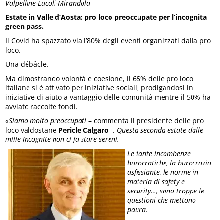
Valpelline-Lucoli-Mirandola
Estate in Valle d’Aosta: pro loco preoccupate per l’incognita
green pass.
Il Covid ha spazzato via l’80% degli eventi organizzati dalla pro
loco.
Una débâcle.
Ma dimostrando volontà e coesione, il 65% delle pro loco
italiane si è attivato per iniziative sociali, prodigandosi in
iniziative di aiuto a vantaggio delle comunità mentre il 50% ha
avviato raccolte fondi.
«Siamo molto preoccupati
– commenta il presidente delle pro
loco valdostane
Pericle Calgaro
-.
Questa seconda estate dalle
mille incognite non ci fa stare sereni.
Le tante incombenze
burocratiche, la burocrazia
asfissiante, le norme in
materia di safety e
security…, sono troppe le
questioni che mettono
paura.