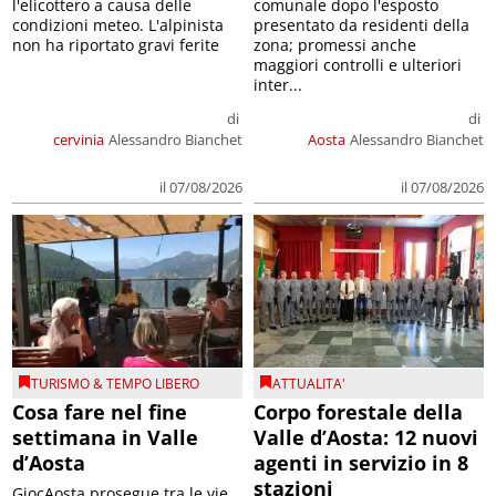
l'elicottero a causa delle
comunale dopo l'esposto
condizioni meteo. L'alpinista
presentato da residenti della
non ha riportato gravi ferite
zona; promessi anche
maggiori controlli e ulteriori
inter...
di
di
cervinia
Alessandro Bianchet
Aosta
Alessandro Bianchet
il 07/08/2026
il 07/08/2026
TURISMO & TEMPO LIBERO
ATTUALITA'
Cosa fare nel fine
Corpo forestale della
settimana in Valle
Valle d’Aosta: 12 nuovi
d’Aosta
agenti in servizio in 8
stazioni
GiocAosta prosegue tra le vie