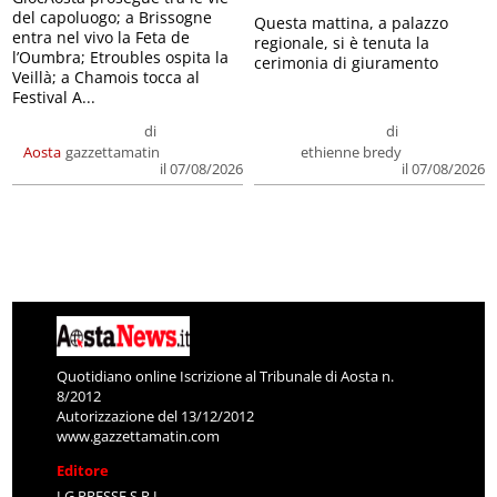
del capoluogo; a Brissogne
Questa mattina, a palazzo
entra nel vivo la Feta de
regionale, si è tenuta la
l’Oumbra; Etroubles ospita la
cerimonia di giuramento
Veillà; a Chamois tocca al
Festival A...
di
di
Aosta
gazzettamatin
ethienne bredy
il 07/08/2026
il 07/08/2026
Quotidiano online Iscrizione al Tribunale di Aosta n.
8/2012
Autorizzazione del 13/12/2012
www.gazzettamatin.com
Editore
LG PRESSE S.R.L.