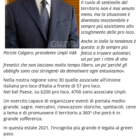
Il ruolo di sentinelle del
territorio non è mai venuto
meno, ma la situazione è
diventata insostenibile e
sempre più assistiamo allo
scioglimento delle pro loco.
Anche in Valle la tendenza è
questa: si fa sempre più
Pericle Calgaro, presidente Unpli VdA
fatica a trovare volontari,
un po’ per i ritmi di vita
frenetici che non lasciano molto tempo libero, un po’ perchè gli
obblighi sono così stringenti da demotivare ogni entusiasmo».
Nella nostra regione sono 30 quelle associate all’Unione
italiana pro loco d’Italia a fronte di 57 pro loco.
Nel bel Paese, su 6200 pro loco, 4700 sono associate Unpli.
Un esercito capace di organizzare eventi di portata medio-
grande, sagre, mercatini, rievocazioni storiche, spettacoli, cene
a tema e di promuovere il territorio a 360º che però è in
grande sofferenza.
In questa estate 2021, l’incognita più grande è legata al green
pass.