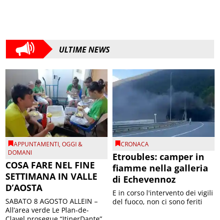
ULTIME NEWS
APPUNTAMENTI
,
OGGI &
CRONACA
DOMANI
Etroubles: camper in
COSA FARE NEL FINE
fiamme nella galleria
SETTIMANA IN VALLE
di Echevennoz
D’AOSTA
E in corso l'intervento dei vigili
SABATO 8 AGOSTO ALLEIN –
del fuoco, non ci sono feriti
All’area verde Le Plan-de-
Clavel prosegue “ItinerDante”,