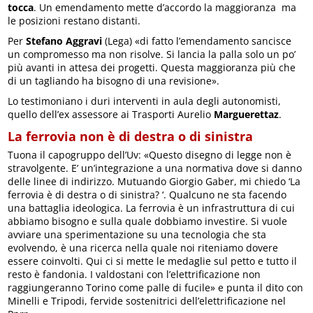
tocca
. Un emendamento mette d’accordo la maggioranza ma
le posizioni restano distanti.
Per
Stefano Aggravi
(Lega) «di fatto l’emendamento sancisce
un compromesso ma non risolve. Si lancia la palla solo un po’
più avanti in attesa dei progetti. Questa maggioranza più che
di un tagliando ha bisogno di una revisione».
Lo testimoniano i duri interventi in aula degli autonomisti,
quello dell’ex assessore ai Trasporti Aurelio
Marguerettaz
.
La ferrovia non è di destra o di sinistra
Tuona il capogruppo dell’Uv: «Questo disegno di legge non è
stravolgente. E’ un’integrazione a una normativa dove si danno
delle linee di indirizzo. Mutuando Giorgio Gaber, mi chiedo ‘La
ferrovia è di destra o di sinistra? ‘. Qualcuno ne sta facendo
una battaglia ideologica. La ferrovia è un infrastruttura di cui
abbiamo bisogno e sulla quale dobbiamo investire. Si vuole
avviare una sperimentazione su una tecnologia che sta
evolvendo, è una ricerca nella quale noi riteniamo dovere
essere coinvolti. Qui ci si mette le medaglie sul petto e tutto il
resto è fandonia. I valdostani con l’elettrificazione non
raggiungeranno Torino come palle di fucile» e punta il dito con
Minelli e Tripodi, fervide sostenitrici dell’elettrificazione nel