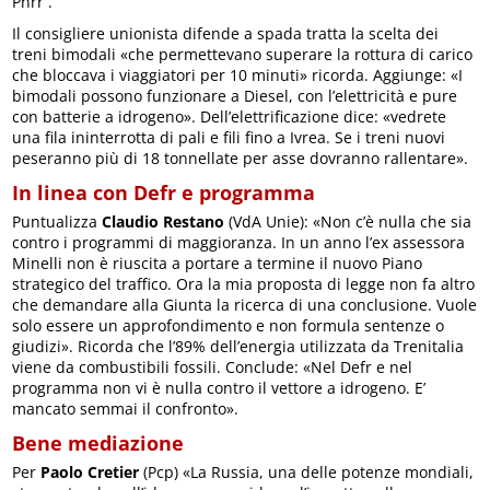
Pnrr .
Il consigliere unionista difende a spada tratta la scelta dei
treni bimodali «che permettevano superare la rottura di carico
che bloccava i viaggiatori per 10 minuti» ricorda. Aggiunge: «I
bimodali possono funzionare a Diesel, con l’elettricità e pure
con batterie a idrogeno». Dell’elettrificazione dice: «vedrete
una fila ininterrotta di pali e fili fino a Ivrea. Se i treni nuovi
peseranno più di 18 tonnellate per asse dovranno rallentare».
In linea con Defr e programma
Puntualizza
Claudio Restano
(VdA Unie): «Non c’è nulla che sia
contro i programmi di maggioranza. In un anno l’ex assessora
Minelli non è riuscita a portare a termine il nuovo Piano
strategico del traffico. Ora la mia proposta di legge non fa altro
che demandare alla Giunta la ricerca di una conclusione. Vuole
solo essere un approfondimento e non formula sentenze o
giudizi». Ricorda che l’89% dell’energia utilizzata da Trenitalia
viene da combustibili fossili. Conclude: «Nel Defr e nel
programma non vi è nulla contro il vettore a idrogeno. E’
mancato semmai il confronto».
Bene mediazione
Per
Paolo Cretier
(Pcp) «La Russia, una delle potenze mondiali,