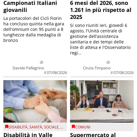
Campionati Italiani
6 mesi del 2026, sono
giovanili
1.261 in più rispetto al
2025
La portacolori del Cicli Fiorin
ha concluso quinta nella gara
Si sono riuniti ieri, giovedì 6
dell'omnium con 95 punti a 8
agosto, l'Unità centrale di
lunghezze dalla medaglia di
gestione dell’assistenza
bronzo
sanitaria e dei tempi delle
liste di attesa e l'Osservatorio
regi...
di
di
Davide Pellegrino
Cinzia Timpano
il 07/08/2026
il 07/08/2026
DISABILITÀ
,
SANITÀ
,
SOCIALE
, ...
COMUNI
Disabilità in Valle
Supermercato al