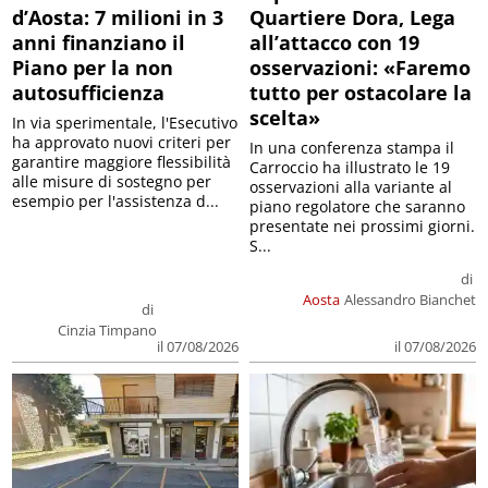
d’Aosta: 7 milioni in 3
Quartiere Dora, Lega
anni finanziano il
all’attacco con 19
Piano per la non
osservazioni: «Faremo
autosufficienza
tutto per ostacolare la
scelta»
In via sperimentale, l'Esecutivo
ha approvato nuovi criteri per
In una conferenza stampa il
garantire maggiore flessibilità
Carroccio ha illustrato le 19
alle misure di sostegno per
osservazioni alla variante al
esempio per l'assistenza d...
piano regolatore che saranno
presentate nei prossimi giorni.
S...
di
Aosta
Alessandro Bianchet
di
Cinzia Timpano
il 07/08/2026
il 07/08/2026