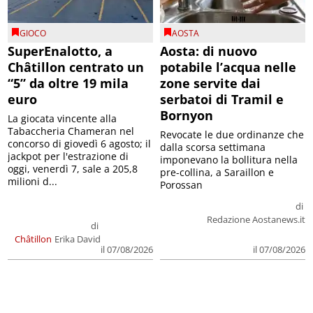
GIOCO
AOSTA
SuperEnalotto, a
Aosta: di nuovo
Châtillon centrato un
potabile l’acqua nelle
“5” da oltre 19 mila
zone servite dai
euro
serbatoi di Tramil e
Bornyon
La giocata vincente alla
Tabaccheria Chameran nel
Revocate le due ordinanze che
concorso di giovedì 6 agosto; il
dalla scorsa settimana
jackpot per l'estrazione di
imponevano la bollitura nella
oggi, venerdì 7, sale a 205,8
pre-collina, a Saraillon e
milioni d...
Porossan
di
Redazione Aostanews.it
di
Châtillon
Erika David
il 07/08/2026
il 07/08/2026