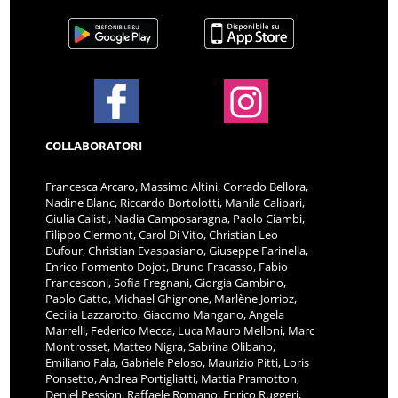
COLLABORATORI
Francesca Arcaro, Massimo Altini, Corrado Bellora,
Nadine Blanc, Riccardo Bortolotti, Manila Calipari,
Giulia Calisti, Nadia Camposaragna, Paolo Ciambi,
Filippo Clermont, Carol Di Vito, Christian Leo
Dufour, Christian Evaspasiano, Giuseppe Farinella,
Enrico Formento Dojot, Bruno Fracasso, Fabio
Francesconi, Sofia Fregnani, Giorgia Gambino,
Paolo Gatto, Michael Ghignone, Marlène Jorrioz,
Cecilia Lazzarotto, Giacomo Mangano, Angela
Marrelli, Federico Mecca, Luca Mauro Melloni, Marc
Montrosset, Matteo Nigra, Sabrina Olibano,
Emiliano Pala, Gabriele Peloso, Maurizio Pitti, Loris
Ponsetto, Andrea Portigliatti, Mattia Pramotton,
Deniel Pession, Raffaele Romano, Enrico Ruggeri,