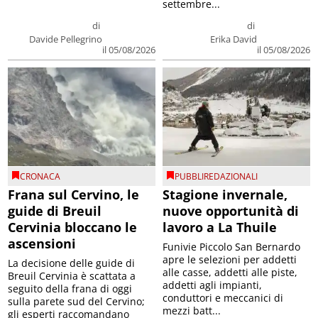
settembre...
di
di
Davide Pellegrino
Erika David
il 05/08/2026
il 05/08/2026
CRONACA
PUBBLIREDAZIONALI
Frana sul Cervino, le
Stagione invernale,
guide di Breuil
nuove opportunità di
Cervinia bloccano le
lavoro a La Thuile
ascensioni
Funivie Piccolo San Bernardo
apre le selezioni per addetti
La decisione delle guide di
alle casse, addetti alle piste,
Breuil Cervinia è scattata a
addetti agli impianti,
seguito della frana di oggi
conduttori e meccanici di
sulla parete sud del Cervino;
mezzi batt...
gli esperti raccomandano