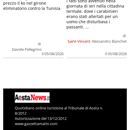
I fatti sono avvenuti nella
prezzo il ko nel girone
giornata di ieri nella cittadina
eliminatorio contro la Tunisia
termale, dove i carabinieri
erano stati allertati per un
uomo che disturbava i
passanti. ...
di
Saint-Vincent
Alessandro Bianchet
di
Davide Pellegrino
il 05/08/2026
il 05/08/2026
Quotidiano online Iscrizione al Tribunale di Aosta n.
8/2012
Autorizzazione del 13/12/2012
www.gazzettamatin.com