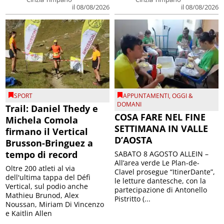
il 08/08/2026
il 08/08/2026
SPORT
APPUNTAMENTI
,
OGGI &
DOMANI
Trail: Daniel Thedy e
COSA FARE NEL FINE
Michela Comola
SETTIMANA IN VALLE
firmano il Vertical
D’AOSTA
Brusson-Bringuez a
tempo di record
SABATO 8 AGOSTO ALLEIN –
All’area verde Le Plan-de-
Oltre 200 atleti al via
Clavel prosegue “ItinerDante”,
dell'ultima tappa del Défì
le letture dantesche, con la
Vertical, sul podio anche
partecipazione di Antonello
Mathieu Brunod, Alex
Pistritto (...
Noussan, Miriam Di Vincenzo
e Kaitlin Allen