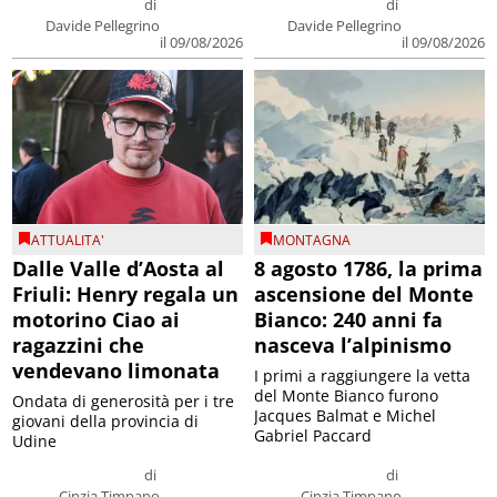
di
di
Davide Pellegrino
Davide Pellegrino
il 09/08/2026
il 09/08/2026
ATTUALITA'
MONTAGNA
Dalle Valle d’Aosta al
8 agosto 1786, la prima
Friuli: Henry regala un
ascensione del Monte
motorino Ciao ai
Bianco: 240 anni fa
ragazzini che
nasceva l’alpinismo
vendevano limonata
I primi a raggiungere la vetta
del Monte Bianco furono
Ondata di generosità per i tre
Jacques Balmat e Michel
giovani della provincia di
Gabriel Paccard
Udine
di
di
Cinzia Timpano
Cinzia Timpano