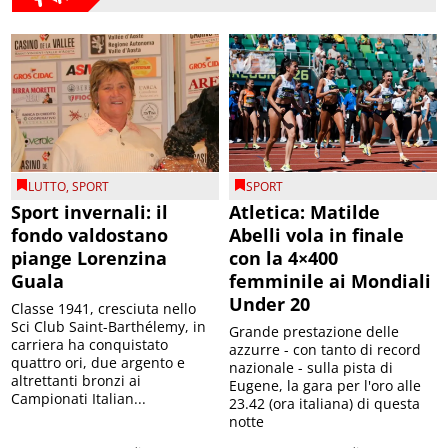
LUTTO
,
SPORT
SPORT
Sport invernali: il
Atletica: Matilde
fondo valdostano
Abelli vola in finale
piange Lorenzina
con la 4×400
Guala
femminile ai Mondiali
Under 20
Classe 1941, cresciuta nello
Sci Club Saint-Barthélemy, in
Grande prestazione delle
carriera ha conquistato
azzurre - con tanto di record
quattro ori, due argento e
nazionale - sulla pista di
altrettanti bronzi ai
Eugene, la gara per l'oro alle
Campionati Italian...
23.42 (ora italiana) di questa
notte