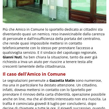
Più che Amico in Comune lo sportello dedicato ai cittadini sta
diventando quasi un nemico, reso inavvicinabile dalla carenza
di personale e dall’insufficienza della portata del centralino,
che rende quasi impossibile mettersi in contatto
telefonicamente con lo stesso per prenotare l’accesso a
qualsivoglia servizio. E il sindaco del capoluogo regionale,
Gianni Nuti
, ha ben chiara la situazione, tanto da aver già
richiesto a Inva un aiuto per riuscire a tenere testa alle
crescenti lamentele della cittadinanza.
Il caso dell’Amico in Comune
Le segnalazioni pervenute a
Gazzetta Matin
sono numerose,
ma una in particolare ha destato attenzione. Un cittadino,
infatti, doveva mettersi in contatto con lo Sportello per
prenotare il rinnovo della carta d’identità, operazione possibile
anche on line, ma che al diretto interessato non era riuscita. La
trafila è cominciata giovedì 8 luglio per concludersi, dopo
decine di chiamate a tutte le ore, il giovedì successivo, quando