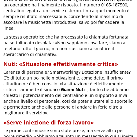
un operatore ha finalmente risposto. Il numero 0165-187500,
centralino legato a un service esterno, fino a quel momento è
sempre risultato inaccessabile, concedendo al massimo di
ascoltare la musichetta introduttiva, salvo poi far cadere la
linea.
La stessa operatrice che ha processato la chiamata fortunata
ha sottolineato desolata: «Non sappiamo cosa fare, siamo al
telefono tutto il giorno, ma non riusciamo a smaltire il
sovraccarico di chiamate».
Nuti: «Situazione effettivamente critica»
Carenza di personale? Smartworking? Dotazione insufficiente?
C’è di tutto un po’ nelle motivazioni e, come detto, il primo
cittadino ne è ben conscio. «La situazione è effettivamente
critica – ammette il sindaco
Gianni Nuti
-; tanto che abbiamo
chiesto il potenziamento del centralino e un supporto a Inva
anche a livello di personale, così da poter aiutare allo sportello
e permettere anche alle persone di andare in ferie oltre a
migliorare il servizio».
«Serve iniezione di forza lavoro»
Le prime contromosse sono state prese, ma serve altro per
porre rimedio. «Abbiamo aggiunto un messaggio in cui si invita