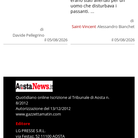
erano stati allertati per un
uomo che disturbava i
passanti. ...
di
Saint-Vincent
Alessandro Bianchet
di
Davide Pellegrino
il 05/08/2026
il 05/08/2026
Quotidiano online Iscrizione al Tribunale di Aosta n.
8/2012
Autorizzazione del 13/12/2012
www.gazzettamatin.com
Editore
LG PRESSE S.R.L.
via Festaz, 52 11100 AOSTA