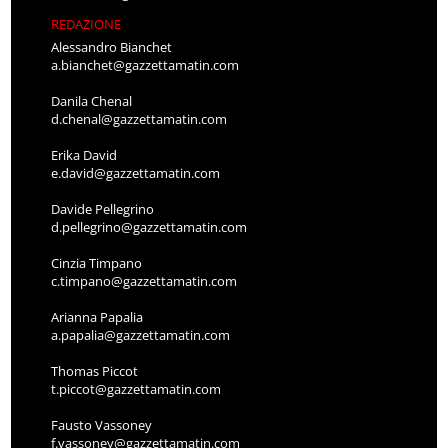
REDAZIONE
Alessandro Bianchet
a.bianchet@gazzettamatin.com
Danila Chenal
d.chenal@gazzettamatin.com
Erika David
e.david@gazzettamatin.com
Davide Pellegrino
d.pellegrino@gazzettamatin.com
Cinzia Timpano
c.timpano@gazzettamatin.com
Arianna Papalia
a.papalia@gazzettamatin.com
Thomas Piccot
t.piccot@gazzettamatin.com
Fausto Vassoney
f.vassoney@gazzettamatin.com