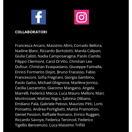
COLLABORATORI
Francesca Arcaro, Massimo Altini, Corrado Bellora,
Nadine Blanc, Riccardo Bortolotti, Manila Calipari,
Giulia Calisti, Nadia Camposaragna, Paolo Ciambi,
Filippo Clermont, Carol Di Vito, Christian Leo
Dufour, Christian Evaspasiano, Giuseppe Farinella,
Enrico Formento Dojot, Bruno Fracasso, Fabio
Francesconi, Sofia Fregnani, Giorgia Gambino,
Paolo Gatto, Michael Ghignone, Marlène Jorrioz,
Cecilia Lazzarotto, Giacomo Mangano, Angela
Marrelli, Federico Mecca, Luca Mauro Melloni, Marc
Montrosset, Matteo Nigra, Sabrina Olibano,
Emiliano Pala, Gabriele Peloso, Maurizio Pitti, Loris
Ponsetto, Andrea Portigliatti, Mattia Pramotton,
Deniel Pession, Raffaele Romano, Enrico Ruggeri,
Riccardo Savoye, Federica Tercinod, Federico
Tigellio Benvenuto, Luca Massimo Trifilò