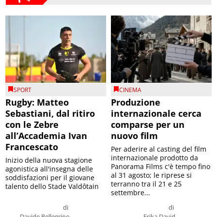
SPORT
CINEMA
Rugby: Matteo
Produzione
Sebastiani, dal ritiro
internazionale cerca
con le Zebre
comparse per un
all’Accademia Ivan
nuovo film
Francescato
Per aderire al casting del film
internazionale prodotto da
Inizio della nuova stagione
Panorama Films c'è tempo fino
agonistica all'insegna delle
al 31 agosto; le riprese si
soddisfazioni per il giovane
terranno tra il 21 e 25
talento dello Stade Valdôtain
settembre...
di
di
Davide Pellegrino
Erika David