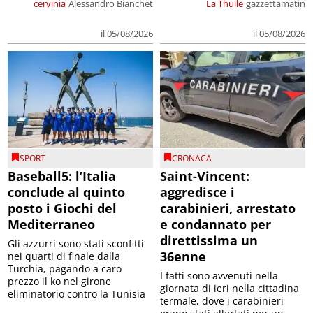
cervinia
Alessandro Bianchet
La Thuile
gazzettamatin
il 05/08/2026
il 05/08/2026
SPORT
CRONACA
Baseball5: l’Italia
Saint-Vincent:
conclude al quinto
aggredisce i
posto i Giochi del
carabinieri, arrestato
Mediterraneo
e condannato per
direttissima un
Gli azzurri sono stati sconfitti
36enne
nei quarti di finale dalla
Turchia, pagando a caro
I fatti sono avvenuti nella
prezzo il ko nel girone
giornata di ieri nella cittadina
eliminatorio contro la Tunisia
termale, dove i carabinieri