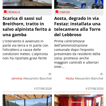
CRONACA
COMUNI
Scarica di sassi sul
Aosta, degrado in via
Breithorn, tratto in
Festaz: installata una
salvo alpinista ferito a
telecamera alla Torre
una gamba
del Lebbroso
L'intervento è avvenuto in
Prime contromosse
parte via terra e in parte con
dell'amministrazione
l'elicottero a causa delle
comunale dopo l'esposto
condizioni meteo. L'alpinista
presentato da residenti della
non ha riportato gravi ferite
zona; promessi anche
maggiori controlli e ulteriori
inter...
di
di
cervinia
Alessandro Bianchet
Aosta
Alessandro Bianchet
il 07/08/2026
il 07/08/2026