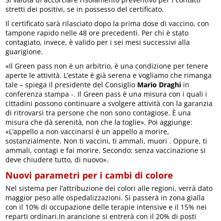
stretti dei positivi, se in possesso del certificato.
Il certificato sarà rilasciato dopo la prima dose di vaccino, con
tampone rapido nelle 48 ore precedenti. Per chi è stato
contagiato, invece, è valido per i sei mesi successivi alla
guarigione.
«Il Green pass non è un arbitrio, è una condizione per tenere
aperte le attività. L’estate è già serena e vogliamo che rimanga
tale – spiega il presidente del Consiglio
Mario Draghi
in
conferenza stampa -. Il Green pass è una misura con i quali i
cittadini possono continuare a svolgere attività con la garanzia
di ritrovarsi tra persone che non sono contagiose. È una
misura che dà serenità, non che la toglie». Poi aggiunge:
«L’appello a non vaccinarsi è un appello a morire,
sostanzialmente. Non ti vaccini, ti ammali, muori . Oppure, ti
ammali, contagi e fai morire. Secondo: senza vaccinazione si
deve chiudere tutto, di nuovo».
Nuovi parametri per i cambi di colore
Nel sistema per l’attribuzione dei colori alle regioni, verrà dato
maggior peso alle ospedalizzazioni. Si passerà in zona gialla
con il 10% di occupazione delle terapie intensive e il 15% nei
reparti ordinari.In arancione si entrerà con il 20% di posti