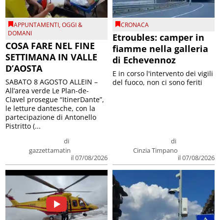
APPUNTAMENTI
,
OGGI &
CRONACA
DOMANI
Etroubles: camper in
COSA FARE NEL FINE
fiamme nella galleria
SETTIMANA IN VALLE
di Echevennoz
D’AOSTA
E in corso l'intervento dei vigili
SABATO 8 AGOSTO ALLEIN –
del fuoco, non ci sono feriti
All’area verde Le Plan-de-
Clavel prosegue “ItinerDante”,
le letture dantesche, con la
partecipazione di Antonello
Pistritto (...
di
di
gazzettamatin
Cinzia Timpano
il 07/08/2026
il 07/08/2026