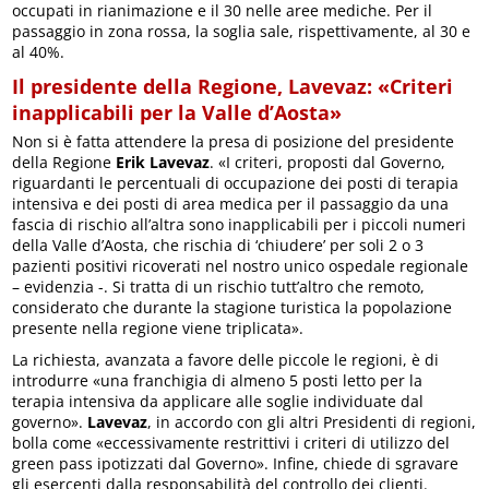
occupati in rianimazione e il 30 nelle aree mediche. Per il
passaggio in zona rossa, la soglia sale, rispettivamente, al 30 e
al 40%.
Il presidente della Regione, Lavevaz: «Criteri
inapplicabili per la Valle d’Aosta»
Non si è fatta attendere la presa di posizione del presidente
della Regione
Erik Lavevaz
. «I criteri, proposti dal Governo,
riguardanti le percentuali di occupazione dei posti di terapia
intensiva e dei posti di area medica per il passaggio da una
fascia di rischio all’altra sono inapplicabili per i piccoli numeri
della Valle d’Aosta, che rischia di ‘chiudere’ per soli 2 o 3
pazienti positivi ricoverati nel nostro unico ospedale regionale
– evidenzia -. Si tratta di un rischio tutt’altro che remoto,
considerato che durante la stagione turistica la popolazione
presente nella regione viene triplicata».
La richiesta, avanzata a favore delle piccole le regioni, è di
introdurre «una franchigia di almeno 5 posti letto per la
terapia intensiva da applicare alle soglie individuate dal
governo».
Lavevaz
, in accordo con gli altri Presidenti di regioni,
bolla come «eccessivamente restrittivi i criteri di utilizzo del
green pass ipotizzati dal Governo». Infine, chiede di sgravare
gli esercenti dalla responsabilità del controllo dei clienti.