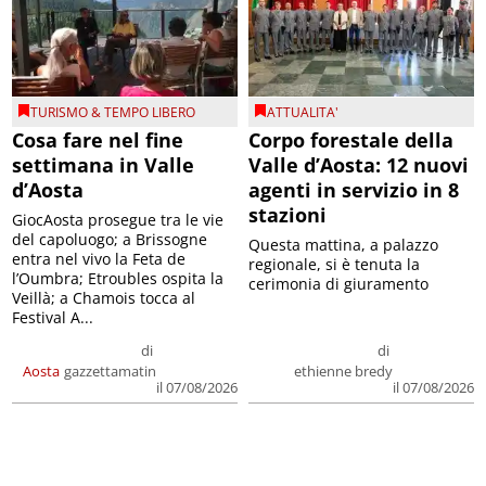
TURISMO & TEMPO LIBERO
ATTUALITA'
Cosa fare nel fine
Corpo forestale della
settimana in Valle
Valle d’Aosta: 12 nuovi
d’Aosta
agenti in servizio in 8
stazioni
GiocAosta prosegue tra le vie
del capoluogo; a Brissogne
Questa mattina, a palazzo
entra nel vivo la Feta de
regionale, si è tenuta la
l’Oumbra; Etroubles ospita la
cerimonia di giuramento
Veillà; a Chamois tocca al
Festival A...
di
di
Aosta
gazzettamatin
ethienne bredy
il 07/08/2026
il 07/08/2026