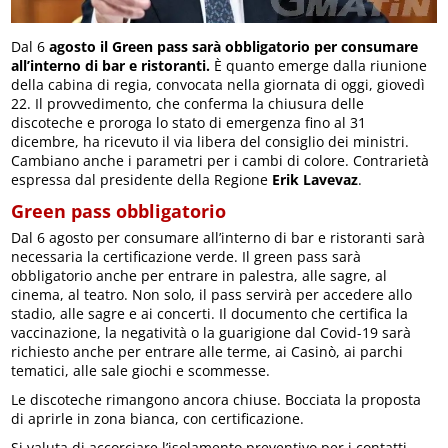
Dal 6
agosto il Green pass sarà obbligatorio per consumare
all’interno di bar e ristoranti.
È quanto emerge dalla riunione
della cabina di regia, convocata nella giornata di oggi, giovedì
22. Il provvedimento, che conferma la chiusura delle
discoteche e proroga lo stato di emergenza fino al 31
dicembre, ha ricevuto il via libera del consiglio dei ministri.
Cambiano anche i parametri per i cambi di colore. Contrarietà
espressa dal presidente della Regione
Erik Lavevaz
.
Green pass obbligatorio
Dal 6 agosto per consumare all’interno di bar e ristoranti sarà
necessaria la certificazione verde. Il green pass sarà
obbligatorio anche per entrare in palestra, alle sagre, al
cinema, al teatro. Non solo, il pass servirà per accedere allo
stadio, alle sagre e ai concerti. Il documento che certifica la
vaccinazione, la negatività o la guarigione dal Covid-19 sarà
richiesto anche per entrare alle terme, ai Casinò, ai parchi
tematici, alle sale giochi e scommesse.
Le discoteche rimangono ancora chiuse. Bocciata la proposta
di aprirle in zona bianca, con certificazione.
Si valuta di accorciare l’isolamento preventivo per i contatti