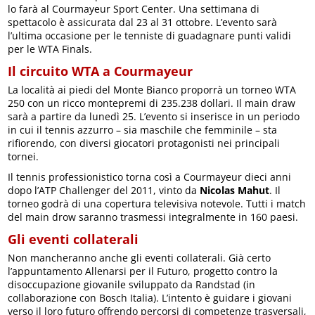
lo farà al Courmayeur Sport Center. Una settimana di
spettacolo è assicurata dal 23 al 31 ottobre. L’evento sarà
l’ultima occasione per le tenniste di guadagnare punti validi
per le WTA Finals.
Il circuito WTA a Courmayeur
La località ai piedi del Monte Bianco proporrà un torneo WTA
250 con un ricco montepremi di 235.238 dollari. Il main draw
sarà a partire da lunedì 25. L’evento si inserisce in un periodo
in cui il tennis azzurro – sia maschile che femminile – sta
rifiorendo, con diversi giocatori protagonisti nei principali
tornei.
Il tennis professionistico torna così a Courmayeur dieci anni
dopo l’ATP Challenger del 2011, vinto da
Nicolas Mahut
. Il
torneo godrà di una copertura televisiva notevole. Tutti i match
del main drow saranno trasmessi integralmente in 160 paesi.
Gli eventi collaterali
Non mancheranno anche gli eventi collaterali. Già certo
l’appuntamento Allenarsi per il Futuro, progetto contro la
disoccupazione giovanile sviluppato da Randstad (in
collaborazione con Bosch Italia). L’intento è guidare i giovani
verso il loro futuro offrendo percorsi di competenze trasversali,