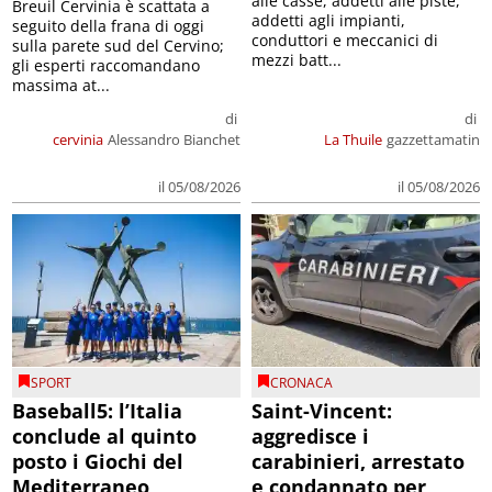
alle casse, addetti alle piste,
Breuil Cervinia è scattata a
addetti agli impianti,
seguito della frana di oggi
conduttori e meccanici di
sulla parete sud del Cervino;
mezzi batt...
gli esperti raccomandano
massima at...
di
di
cervinia
Alessandro Bianchet
La Thuile
gazzettamatin
il 05/08/2026
il 05/08/2026
SPORT
CRONACA
Baseball5: l’Italia
Saint-Vincent:
conclude al quinto
aggredisce i
posto i Giochi del
carabinieri, arrestato
Mediterraneo
e condannato per