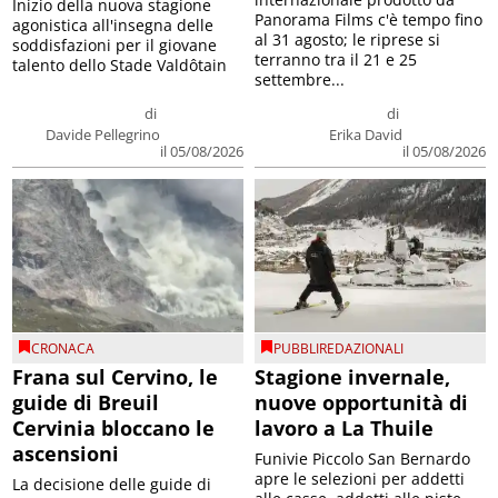
Inizio della nuova stagione
Panorama Films c'è tempo fino
agonistica all'insegna delle
al 31 agosto; le riprese si
soddisfazioni per il giovane
terranno tra il 21 e 25
talento dello Stade Valdôtain
settembre...
di
di
Davide Pellegrino
Erika David
il 05/08/2026
il 05/08/2026
CRONACA
PUBBLIREDAZIONALI
Frana sul Cervino, le
Stagione invernale,
guide di Breuil
nuove opportunità di
Cervinia bloccano le
lavoro a La Thuile
ascensioni
Funivie Piccolo San Bernardo
apre le selezioni per addetti
La decisione delle guide di