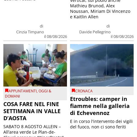
Vertical, sul podio anche
Mathieu Brunod, Alex
Noussan, Miriam Di Vincenzo
e Kaitlin Allen
di
di
Cinzia Timpano
Davide Pellegrino
il 08/08/2026
il 08/08/2026
APPUNTAMENTI
,
OGGI &
CRONACA
DOMANI
Etroubles: camper in
COSA FARE NEL FINE
fiamme nella galleria
SETTIMANA IN VALLE
di Echevennoz
D’AOSTA
E in corso l'intervento dei vigili
SABATO 8 AGOSTO ALLEIN –
del fuoco, non ci sono feriti
All’area verde Le Plan-de-