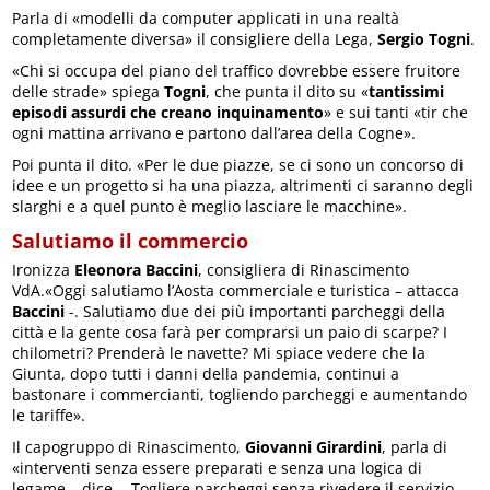
Parla di «modelli da computer applicati in una realtà
completamente diversa» il consigliere della Lega,
Sergio Togni
.
«Chi si occupa del piano del traffico dovrebbe essere fruitore
delle strade» spiega
Togni
, che punta il dito su «
tantissimi
episodi assurdi che creano inquinamento
» e sui tanti «tir che
ogni mattina arrivano e partono dall’area della Cogne».
Poi punta il dito. «Per le due piazze, se ci sono un concorso di
idee e un progetto si ha una piazza, altrimenti ci saranno degli
slarghi e a quel punto è meglio lasciare le macchine».
Salutiamo il commercio
Ironizza
Eleonora Baccini
, consigliera di Rinascimento
VdA.«Oggi salutiamo l’Aosta commerciale e turistica – attacca
Baccini
-. Salutiamo due dei più importanti parcheggi della
città e la gente cosa farà per comprarsi un paio di scarpe? I
chilometri? Prenderà le navette? Mi spiace vedere che la
Giunta, dopo tutti i danni della pandemia, continui a
bastonare i commercianti, togliendo parcheggi e aumentando
le tariffe».
Il capogruppo di Rinascimento,
Giovanni Girardini
, parla di
«interventi senza essere preparati e senza una logica di
legame – dice -. Togliere parcheggi senza rivedere il servizio