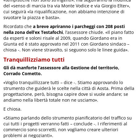
del «senso di marcia tra via Monte Vodice e via Giorgio Elter»,
cui seguirà «la riqualificazione, non abbiamo intenzione di
svuotare la piazza e basta».
Ricordato che
a breve apriranno i parcheggi con 208 posti
nella zona dell’ex Testafochi
, l’assessore chiude. «Il piano fatto
da esperti e soloni risale al 2009, quando Giordano era in
Giunta ed è stato approvato nel 2011 con Giordano sindaco –
chiosa -. Non viene stravolto, si seguono solo le linee guida».
Tranquillizziamo tutti
Gli dà manforte l’assessore alla Gestione del territorio,
Corrado Cometto.
«Voglio tranquillizzare tutti – dice -. Stiamo approvando lo
strumento che guiderà le scelte nella città di Aosta. Prima della
progettazione, però, bisogna capire dove si vuole andare; se
andiamo nella libertà totale non ne usciamo».
E chiosa.
«Stiamo parlando dello strumento pianificatorio del traffico su
cui tutti i progetti verranno fatti – conclude -. I riferimenti al
commercio sono scorretti, non vogliamo creare ulteriori
problemi ai negozianti».