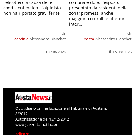
l'elicottero a causa delle
comunale dopo l'esposto
condizioni meteo. L'alpinista
presentato da residenti della
non ha riportato gravi ferite
zona; promessi anche
maggiori controlli e ulteriori
inter...
di
di
cervinia
Alessandro Bianchet
Aosta
Alessandro Bianchet
il 07/08/2026
il 07/08/2026
Quotidiano online Iscrizione al Tribunale di Aosta n.
8/2012
Autorizzazione del 13/12/2012
www.gazzettamatin.com
Editore