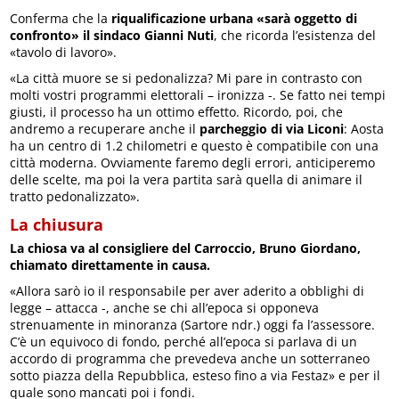
Conferma che la
riqualificazione urbana «sarà oggetto di
confronto» il sindaco Gianni Nuti
, che ricorda l’esistenza del
«tavolo di lavoro».
«La città muore se si pedonalizza? Mi pare in contrasto con
molti vostri programmi elettorali – ironizza -. Se fatto nei tempi
giusti, il processo ha un ottimo effetto. Ricordo, poi, che
andremo a recuperare anche il
parcheggio di via Liconi
: Aosta
ha un centro di 1.2 chilometri e questo è compatibile con una
città moderna. Ovviamente faremo degli errori, anticiperemo
delle scelte, ma poi la vera partita sarà quella di animare il
tratto pedonalizzato».
La chiusura
La chiosa va al consigliere del Carroccio, Bruno Giordano,
chiamato direttamente in causa.
«Allora sarò io il responsabile per aver aderito a obblighi di
legge – attacca -, anche se chi all’epoca si opponeva
strenuamente in minoranza (Sartore ndr.) oggi fa l’assessore.
C’è un equivoco di fondo, perché all’epoca si parlava di un
accordo di programma che prevedeva anche un sotterraneo
sotto piazza della Repubblica, esteso fino a via Festaz» e per il
quale sono mancati poi i fondi.