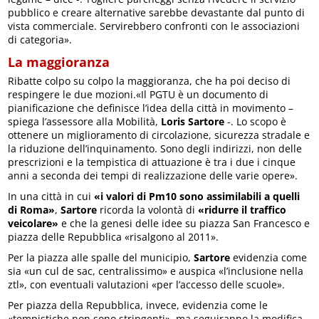
pubblico e creare alternative sarebbe devastante dal punto di
vista commerciale. Servirebbero confronti con le associazioni
di categoria».
La maggioranza
Ribatte colpo su colpo la maggioranza, che ha poi deciso di
respingere le due mozioni.«Il PGTU è un documento di
pianificazione che definisce l’idea della città in movimento –
spiega l’assessore alla Mobilità,
Loris Sartore
-. Lo scopo è
ottenere un miglioramento di circolazione, sicurezza stradale e
la riduzione dell’inquinamento. Sono degli indirizzi, non delle
prescrizioni e la tempistica di attuazione è tra i due i cinque
anni a seconda dei tempi di realizzazione delle varie opere».
In una città in cui
«i valori di Pm10 sono assimilabili a quelli
di Roma»
,
Sartore
ricorda la volontà di
«ridurre il traffico
veicolare»
e che la genesi delle idee su piazza San Francesco e
piazza delle Repubblica «risalgono al 2011».
Per la piazza alle spalle del municipio,
Sartore
evidenzia come
sia «un cul de sac, centralissimo» e auspica «l’inclusione nella
ztl», con eventuali valutazioni «per l’accesso delle scuole».
Per piazza della Repubblica, invece, evidenzia come le
«tempistiche non sono stringenti», ma seguiranno la modifica