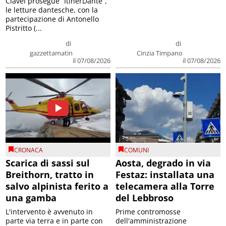
Clavel prosegue “ItinerDante”,
le letture dantesche, con la
partecipazione di Antonello
Pistritto (...
di
di
gazzettamatin
Cinzia Timpano
il 07/08/2026
il 07/08/2026
CRONACA
COMUNI
Scarica di sassi sul
Aosta, degrado in via
Breithorn, tratto in
Festaz: installata una
salvo alpinista ferito a
telecamera alla Torre
una gamba
del Lebbroso
L'intervento è avvenuto in
Prime contromosse
parte via terra e in parte con
dell'amministrazione