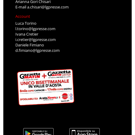
Arianna Gori Chisari
E-mail
a.chisari@lgpresse.com
Account
Luca Torino
l.torino@lgpresse.com
Ivana Cretier
i.cretier@lgpresse.com
Daniele Fimiano
d.fimiano@lgpresse.com