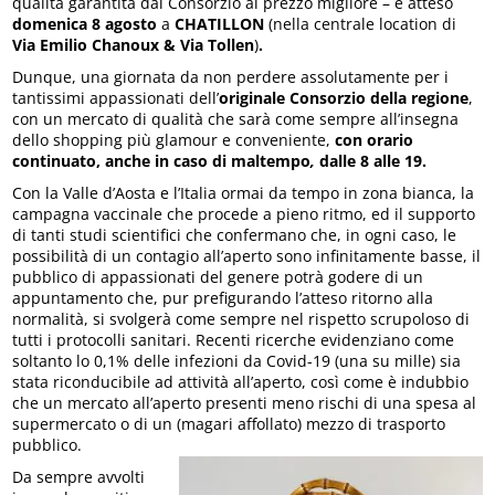
qualità garantita dal Consorzio al prezzo migliore – è atteso
domenica 8
agosto
a
CHATILLON
(nella centrale location di
Via Emilio Chanoux & Via Tollen
)
.
Dunque, una giornata da non perdere assolutamente per i
tantissimi appassionati dell’
originale Consorzio della regione
,
con un mercato di qualità che sarà come sempre all’insegna
dello shopping più glamour e conveniente,
con orario
continuato, anche in caso di maltempo
,
dalle 8 alle 19.
Con la Valle d’Aosta e l’Italia ormai da tempo in zona bianca, la
campagna vaccinale che procede a pieno ritmo, ed il supporto
di tanti studi scientifici che confermano che, in ogni caso, le
possibilità di un contagio all’aperto sono infinitamente basse, il
pubblico di appassionati del genere potrà godere di un
appuntamento che, pur prefigurando l’atteso ritorno alla
normalità, si svolgerà come sempre nel rispetto scrupoloso di
tutti i protocolli sanitari. Recenti ricerche evidenziano come
soltanto lo 0,1% delle infezioni da Covid-19 (una su mille) sia
stata riconducibile ad attività all’aperto, così come è indubbio
che un mercato all’aperto presenti meno rischi di una spesa al
supermercato o di un (magari affollato) mezzo di trasporto
pubblico.
Da sempre avvolti