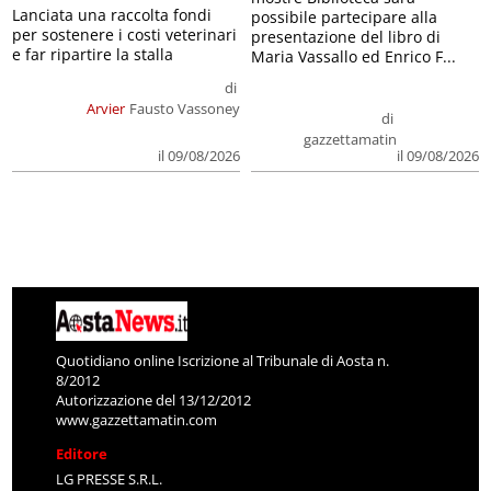
Lanciata una raccolta fondi
possibile partecipare alla
per sostenere i costi veterinari
presentazione del libro di
e far ripartire la stalla
Maria Vassallo ed Enrico F...
di
Arvier
Fausto Vassoney
di
gazzettamatin
il 09/08/2026
il 09/08/2026
Quotidiano online Iscrizione al Tribunale di Aosta n.
8/2012
Autorizzazione del 13/12/2012
www.gazzettamatin.com
Editore
LG PRESSE S.R.L.