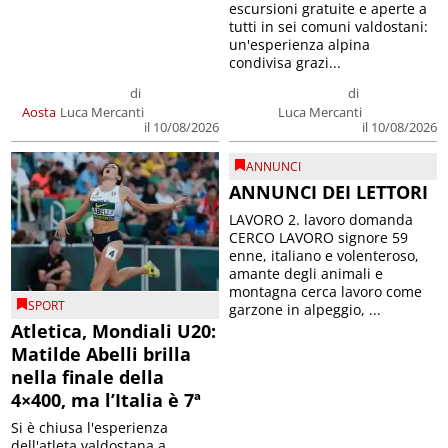
escursioni gratuite e aperte a
tutti in sei comuni valdostani:
un'esperienza alpina
condivisa grazi...
di
di
Aosta
Luca Mercanti
Luca Mercanti
il 10/08/2026
il 10/08/2026
ANNUNCI
ANNUNCI DEI LETTORI
LAVORO 2. lavoro domanda
CERCO LAVORO signore 59
enne, italiano e volenteroso,
amante degli animali e
montagna cerca lavoro come
SPORT
garzone in alpeggio, ...
Atletica, Mondiali U20:
Matilde Abelli brilla
nella finale della
4×400, ma l’Italia è 7ª
Si è chiusa l'esperienza
dell'atleta valdostana a