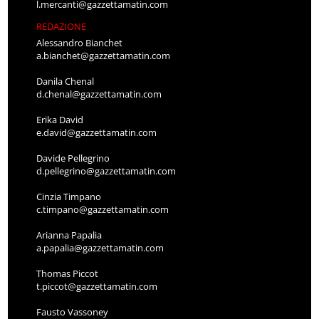
l.mercanti@gazzettamatin.com
REDAZIONE
Alessandro Bianchet
a.bianchet@gazzettamatin.com
Danila Chenal
d.chenal@gazzettamatin.com
Erika David
e.david@gazzettamatin.com
Davide Pellegrino
d.pellegrino@gazzettamatin.com
Cinzia Timpano
c.timpano@gazzettamatin.com
Arianna Papalia
a.papalia@gazzettamatin.com
Thomas Piccot
t.piccot@gazzettamatin.com
Fausto Vassoney