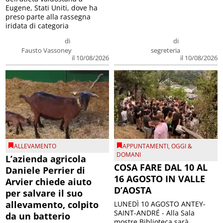
Eugene, Stati Uniti, dove ha
preso parte alla rassegna
iridata di categoria
di
di
Fausto Vassoney
segreteria
il 10/08/2026
il 10/08/2026
ALLEVAMENTO
APPUNTAMENTI
,
OGGI &
DOMANI
L’azienda agricola
COSA FARE DAL 10 AL
Daniele Perrier di
16 AGOSTO IN VALLE
Arvier chiede aiuto
D’AOSTA
per salvare il suo
allevamento, colpito
LUNEDÌ 10 AGOSTO ANTEY-
SAINT-ANDRÉ - Alla Sala
da un batterio
mostre Biblioteca sarà