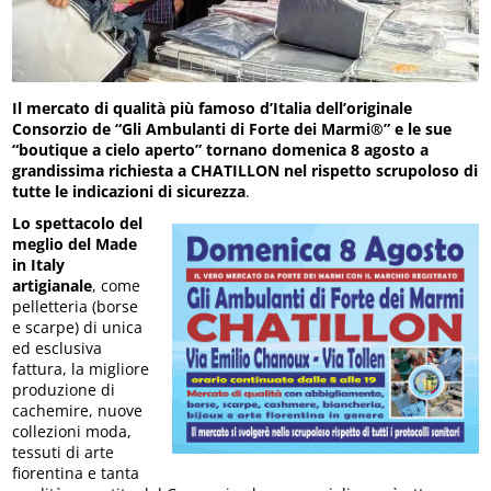
Il
mercato di qualità più famoso d’Italia dell’originale
Consorzio de “Gli Ambulanti di Forte dei Marmi®” e le sue
“boutique a cielo aperto” tornano domenica 8 agosto
a
grandissima richiesta a CHATILLON
nel
rispetto scrupoloso di
tutte le indicazioni di sicurezza
.
Lo spettacolo del
meglio del Made
in Italy
artigianale
, come
pelletteria (borse
e scarpe) di unica
ed esclusiva
fattura, la migliore
produzione di
cachemire, nuove
collezioni moda,
tessuti di arte
fiorentina e tanta