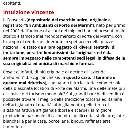
ospitanti.
Intuizione vincente
Il Consorzio (
depositario del
marchio unico, originale e
registrato “Gli Ambulanti di Forte dei Marmi”
), nato per primo
nel 2002 dall’unione di alcuni dei migliori banchi presenti nello
storico e famoso (nel mondo) mercato di Forte dei Marmi, con
lo scopo di renderne itinerante lo spettacolo nelle piazze
nazionali,
è stato da allora oggetto di diversi tentativi di
imitazione, peraltro lontanissimi dall’originale, ed è da
sempre impegnato nelle competenti sedi legali in difesa della
sua originalità ed unicità di marchio e format.
Cosa c’è, infatti, di più originale di decine di “aziende
ambulanti” d.o.c.g. (anche se,
in questo caso, il termine è
quanto mai riduttivo
), che hanno fatto la storia commerciale
della blasonata location di Forte dei Marmi, una delle mete più
esclusive del turismo mondiale? Sui grandi banchi di vendita è
possibile trovare il meglio della tradizione toscana ed italiana
dell’artigianato di qualità: abbigliamento, pelletteria di
altissima fattura artigianale (borse e scarpe), la migliore
produzione nazionale di cachemire, pellicceria, stoffe pregiate,
biancheria per la casa, porcellane, bijoux, raffinata arte
fiorentina.