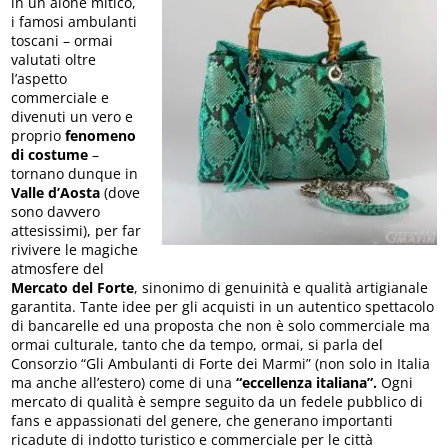
in un alone mitico,
i famosi ambulanti
toscani – ormai
valutati oltre
l’aspetto
commerciale e
divenuti un vero e
proprio
fenomeno
di costume
–
tornano dunque in
Valle d’Aosta
(dove
sono davvero
attesissimi), per far
rivivere le magiche
atmosfere del
Mercato del Forte
, sinonimo di genuinità e qualità artigianale
garantita. Tante idee per gli acquisti in un autentico spettacolo
di bancarelle ed una proposta che non è solo commerciale ma
ormai culturale, tanto che da tempo, ormai, si parla del
Consorzio “Gli Ambulanti di Forte dei Marmi” (non solo in Italia
ma anche all’estero) come di una
“eccellenza italiana”.
Ogni
mercato di qualità è sempre seguito da un fedele pubblico di
fans e appassionati del genere, che generano importanti
ricadute di indotto turistico e commerciale per le città