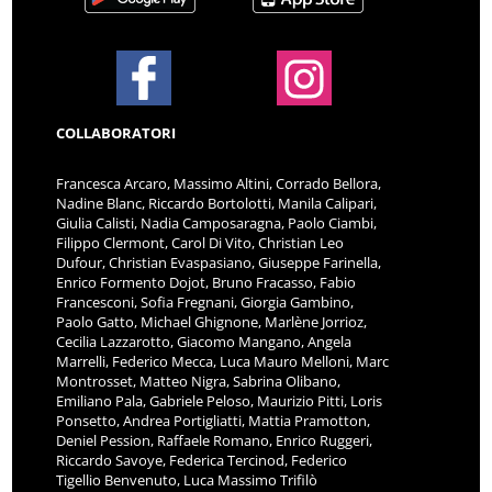
COLLABORATORI
Francesca Arcaro, Massimo Altini, Corrado Bellora,
Nadine Blanc, Riccardo Bortolotti, Manila Calipari,
Giulia Calisti, Nadia Camposaragna, Paolo Ciambi,
Filippo Clermont, Carol Di Vito, Christian Leo
Dufour, Christian Evaspasiano, Giuseppe Farinella,
Enrico Formento Dojot, Bruno Fracasso, Fabio
Francesconi, Sofia Fregnani, Giorgia Gambino,
Paolo Gatto, Michael Ghignone, Marlène Jorrioz,
Cecilia Lazzarotto, Giacomo Mangano, Angela
Marrelli, Federico Mecca, Luca Mauro Melloni, Marc
Montrosset, Matteo Nigra, Sabrina Olibano,
Emiliano Pala, Gabriele Peloso, Maurizio Pitti, Loris
Ponsetto, Andrea Portigliatti, Mattia Pramotton,
Deniel Pession, Raffaele Romano, Enrico Ruggeri,
Riccardo Savoye, Federica Tercinod, Federico
Tigellio Benvenuto, Luca Massimo Trifilò