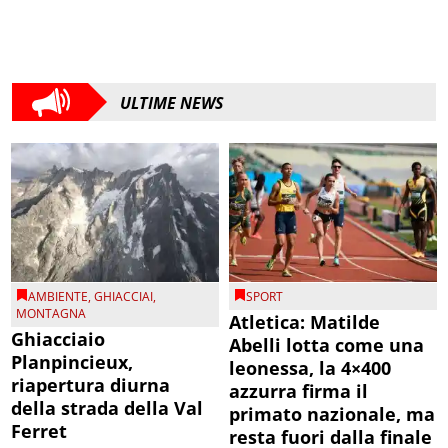
ULTIME NEWS
AMBIENTE
,
GHIACCIAI
,
SPORT
MONTAGNA
Atletica: Matilde
Ghiacciaio
Abelli lotta come una
Planpincieux,
leonessa, la 4×400
riapertura diurna
azzurra firma il
della strada della Val
primato nazionale, ma
Ferret
resta fuori dalla finale