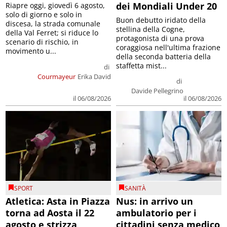
dei Mondiali Under 20
Riapre oggi, giovedì 6 agosto,
solo di giorno e solo in
Buon debutto iridato della
discesa, la strada comunale
stellina della Cogne,
della Val Ferret; si riduce lo
protagonista di una prova
scenario di rischio, in
coraggiosa nell'ultima frazione
movimento u...
della seconda batteria della
staffetta mist...
di
Courmayeur
Erika David
di
Davide Pellegrino
il 06/08/2026
il 06/08/2026
SPORT
SANITÀ
Atletica: Asta in Piazza
Nus: in arrivo un
torna ad Aosta il 22
ambulatorio per i
agosto e strizza
cittadini senza medico