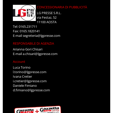
CONCESSIONARIA DI PUBBLICITÀ
LG PRESSE S.R.L.
via Festaz, 52
11100 AOSTA
Tel: 0165.231711
Fax: 0165.1820141
E-mail
segreteria@lgpresse.com
RESPONSABILE DI AGENZIA
Arianna Gori Chisari
E-mail
a.chisari@lgpresse.com
Account
Luca Torino
l.torino@lgpresse.com
Ivana Cretier
i.cretier@lgpresse.com
Daniele Fimiano
d.fimiano@lgpresse.com