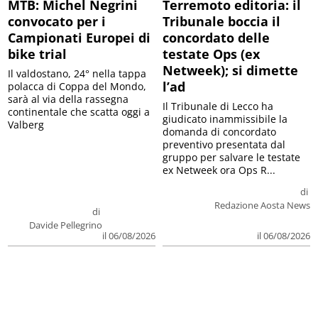
MTB: Michel Negrini
Terremoto editoria: il
convocato per i
Tribunale boccia il
Campionati Europei di
concordato delle
bike trial
testate Ops (ex
Netweek); si dimette
Il valdostano, 24° nella tappa
l’ad
polacca di Coppa del Mondo,
sarà al via della rassegna
Il Tribunale di Lecco ha
continentale che scatta oggi a
giudicato inammissibile la
Valberg
domanda di concordato
preventivo presentata dal
gruppo per salvare le testate
ex Netweek ora Ops R...
di
Redazione Aosta News
di
Davide Pellegrino
il 06/08/2026
il 06/08/2026