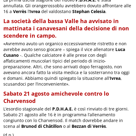
annullata. Gli orangerossoblu avrebbero dovuto affrontare alle
16 a
Verrès
l’
Ivrea
del valdostano
Stephan Celesia
.
La società della bassa Valle ha avvisato in
mattinata i canavesani della decisione di non
scendere in campo.
«Avremmo avuto un organico eccessivamente ristretto e non
avrebbe avuto senso giocare – spiega il vice allenatore
Luca
Cusano
-. Qualche calciatore è alle prese con degli
affaticamenti muscolari tipici del periodo di inizio-
preparazione. Altri, che sono arrivati dopo ferragosto, non
avevano ancora fatto la visita medica e la sosterranno tra oggi
e domani. Abbiamo quindi spiegato la situazione all’
Ivrea
,
scusandoci per l’inconveniente».
Sabato 21 agosto amichevole contro lo
Charvensod
L’esordio stagionale del
P.D.H.A.E.
è così rinviato di tre giorni.
Sabato 21 agosto alle 16 è in programma l’allenamento
congiunto con lo Charvensod. Il match dovrebbe andare in
scena al
Brunod di Châtillon
o al
Bezzan di Verrès
.
(d.p.)