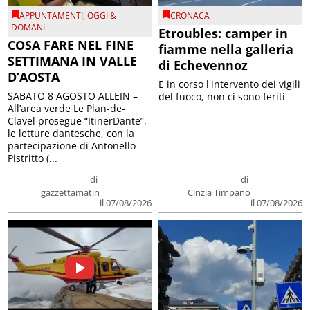
APPUNTAMENTI
,
OGGI &
CRONACA
DOMANI
Etroubles: camper in
COSA FARE NEL FINE
fiamme nella galleria
SETTIMANA IN VALLE
di Echevennoz
D’AOSTA
E in corso l'intervento dei vigili
SABATO 8 AGOSTO ALLEIN –
del fuoco, non ci sono feriti
All’area verde Le Plan-de-
Clavel prosegue “ItinerDante”,
le letture dantesche, con la
partecipazione di Antonello
Pistritto (...
di
di
gazzettamatin
Cinzia Timpano
il 07/08/2026
il 07/08/2026