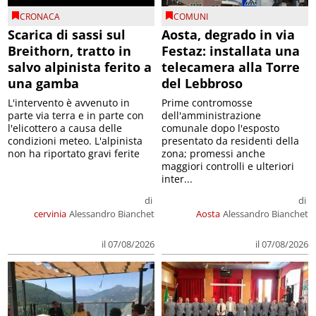
CRONACA
COMUNI
Scarica di sassi sul
Aosta, degrado in via
Breithorn, tratto in
Festaz: installata una
salvo alpinista ferito a
telecamera alla Torre
una gamba
del Lebbroso
L'intervento è avvenuto in
Prime contromosse
parte via terra e in parte con
dell'amministrazione
l'elicottero a causa delle
comunale dopo l'esposto
condizioni meteo. L'alpinista
presentato da residenti della
non ha riportato gravi ferite
zona; promessi anche
maggiori controlli e ulteriori
inter...
di
di
cervinia
Alessandro Bianchet
Aosta
Alessandro Bianchet
il 07/08/2026
il 07/08/2026