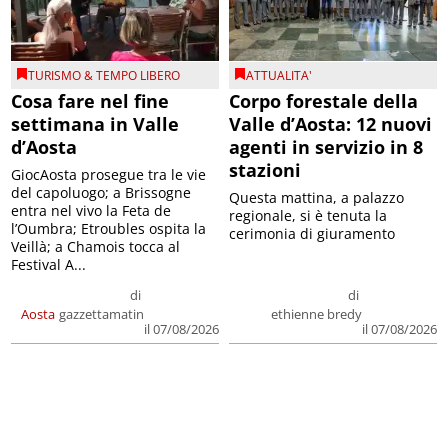
TURISMO & TEMPO LIBERO
ATTUALITA'
Cosa fare nel fine
Corpo forestale della
settimana in Valle
Valle d’Aosta: 12 nuovi
d’Aosta
agenti in servizio in 8
stazioni
GiocAosta prosegue tra le vie
del capoluogo; a Brissogne
Questa mattina, a palazzo
entra nel vivo la Feta de
regionale, si è tenuta la
l’Oumbra; Etroubles ospita la
cerimonia di giuramento
Veillà; a Chamois tocca al
Festival A...
di
di
Aosta
gazzettamatin
ethienne bredy
il 07/08/2026
il 07/08/2026