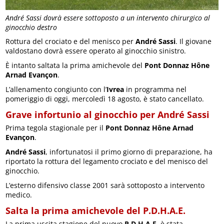
André Sassi dovrà essere sottoposto a un intervento chirurgico al
ginocchio destro
Rottura del crociato e del menisco per
André Sassi
. Il giovane
valdostano dovrà essere operato al ginocchio sinistro.
È intanto saltata la prima amichevole del
Pont Donnaz Hône
Arnad Evançon
.
L’allenamento congiunto con l’
Ivrea
in programma nel
pomeriggio di oggi, mercoledì 18 agosto, è stato cancellato.
Grave infortunio al ginocchio per André Sassi
Prima tegola stagionale per il
Pont Donnaz Hône Arnad
Evançon
.
André Sassi
, infortunatosi il primo giorno di preparazione, ha
riportato la rottura del legamento crociato e del menisco del
ginocchio.
L’esterno difensivo classe 2001 sarà sottoposto a intervento
medico.
Salta la prima amichevole del P.D.H.A.E.
La prima uscita stagione del nuovo
P.D.H.A.E.
è stata