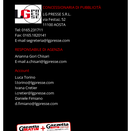
CONCESSIONARIA DI PUBBLICITÀ
LG PRESSE S.R.L.
via Festaz, 52
11100 AOSTA
Tel: 0165.231711
Fax: 0165.1820141
E-mail
segreteria@lgpresse.com
RESPONSABILE DI AGENZIA
Arianna Gori Chisari
E-mail
a.chisari@lgpresse.com
Account
Luca Torino
l.torino@lgpresse.com
Ivana Cretier
i.cretier@lgpresse.com
Daniele Fimiano
d.fimiano@lgpresse.com