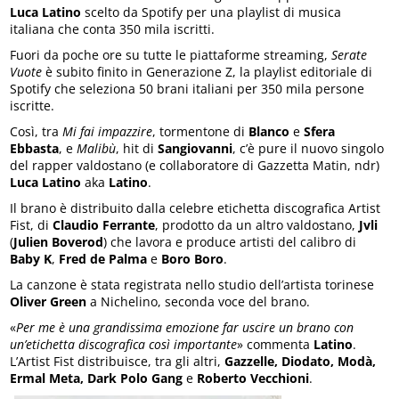
Luca Latino
scelto da Spotify per una playlist di musica
italiana che conta 350 mila iscritti.
Fuori da poche ore su tutte le piattaforme streaming,
Serate
Vuote
è subito finito in Generazione Z, la playlist editoriale di
Spotify che seleziona 50 brani italiani per 350 mila persone
iscritte.
Così, tra
Mi fai impazzire
, tormentone di
Blanco
e
Sfera
Ebbasta
, e
Malibù
, hit di
Sangiovanni
, c’è pure il nuovo singolo
del rapper valdostano (e collaboratore di Gazzetta Matin, ndr)
Luca Latino
aka
Latino
.
Il brano è distribuito dalla celebre etichetta discografica Artist
Fist, di
Claudio Ferrante
, prodotto da un altro valdostano,
Jvli
(
Julien Boverod
) che lavora e produce artisti del calibro di
Baby K
,
Fred de Palma
e
Boro Boro
.
La canzone è stata registrata nello studio dell’artista torinese
Oliver Green
a Nichelino, seconda voce del brano.
«
Per me è una grandissima emozione far uscire un brano con
un’etichetta discografica così importante
» commenta
Latino
.
L’Artist Fist distribuisce, tra gli altri,
Gazzelle, Diodato, Modà,
Ermal Meta, Dark Polo Gang
e
Roberto Vecchioni
.