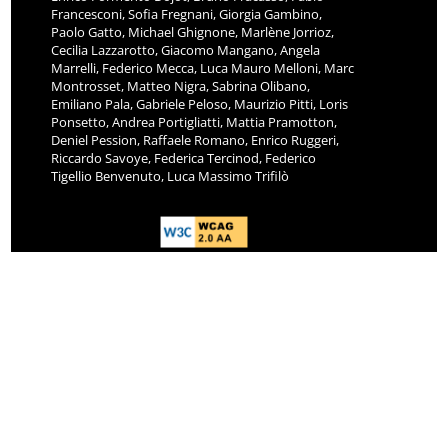
Francesconi, Sofia Fregnani, Giorgia Gambino,
Paolo Gatto, Michael Ghignone, Marlène Jorrioz,
Cecilia Lazzarotto, Giacomo Mangano, Angela
Marrelli, Federico Mecca, Luca Mauro Melloni, Marc
Montrosset, Matteo Nigra, Sabrina Olibano,
Emiliano Pala, Gabriele Peloso, Maurizio Pitti, Loris
Ponsetto, Andrea Portigliatti, Mattia Pramotton,
Deniel Pession, Raffaele Romano, Enrico Ruggeri,
Riccardo Savoye, Federica Tercinod, Federico
Tigellio Benvenuto, Luca Massimo Trifilò