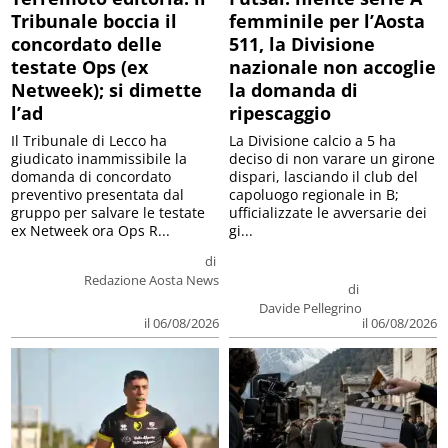
Tribunale boccia il
femminile per l’Aosta
concordato delle
511, la Divisione
testate Ops (ex
nazionale non accoglie
Netweek); si dimette
la domanda di
l’ad
ripescaggio
Il Tribunale di Lecco ha
La Divisione calcio a 5 ha
giudicato inammissibile la
deciso di non varare un girone
domanda di concordato
dispari, lasciando il club del
preventivo presentata dal
capoluogo regionale in B;
gruppo per salvare le testate
ufficializzate le avversarie dei
ex Netweek ora Ops R...
gi...
di
Redazione Aosta News
di
Davide Pellegrino
il 06/08/2026
il 06/08/2026