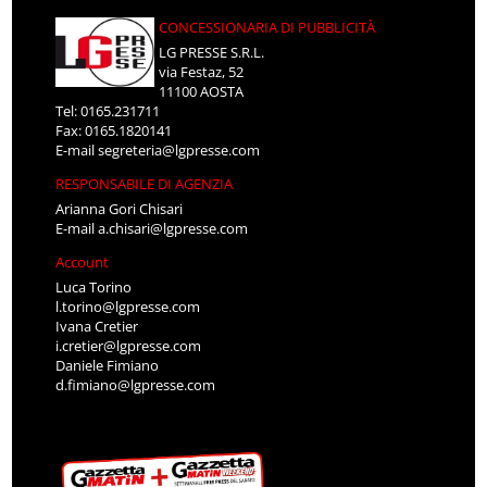
CONCESSIONARIA DI PUBBLICITÀ
LG PRESSE S.R.L.
via Festaz, 52
11100 AOSTA
Tel: 0165.231711
Fax: 0165.1820141
E-mail
segreteria@lgpresse.com
RESPONSABILE DI AGENZIA
Arianna Gori Chisari
E-mail
a.chisari@lgpresse.com
Account
Luca Torino
l.torino@lgpresse.com
Ivana Cretier
i.cretier@lgpresse.com
Daniele Fimiano
d.fimiano@lgpresse.com