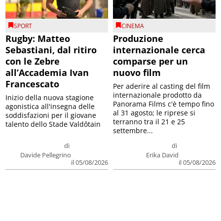
SPORT
CINEMA
Rugby: Matteo
Produzione
Sebastiani, dal ritiro
internazionale cerca
con le Zebre
comparse per un
all’Accademia Ivan
nuovo film
Francescato
Per aderire al casting del film
internazionale prodotto da
Inizio della nuova stagione
Panorama Films c'è tempo fino
agonistica all'insegna delle
al 31 agosto; le riprese si
soddisfazioni per il giovane
terranno tra il 21 e 25
talento dello Stade Valdôtain
settembre...
di
di
Davide Pellegrino
Erika David
il 05/08/2026
il 05/08/2026