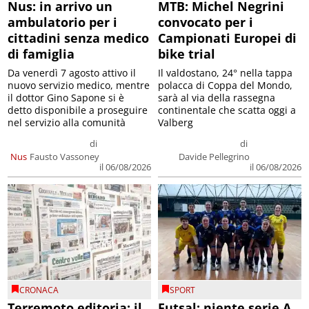
Nus: in arrivo un
MTB: Michel Negrini
ambulatorio per i
convocato per i
cittadini senza medico
Campionati Europei di
di famiglia
bike trial
Da venerdì 7 agosto attivo il
Il valdostano, 24° nella tappa
nuovo servizio medico, mentre
polacca di Coppa del Mondo,
il dottor Gino Sapone si è
sarà al via della rassegna
detto disponibile a proseguire
continentale che scatta oggi a
nel servizio alla comunità
Valberg
di
di
Nus
Fausto Vassoney
Davide Pellegrino
il 06/08/2026
il 06/08/2026
CRONACA
SPORT
Terremoto editoria: il
Futsal: niente serie A