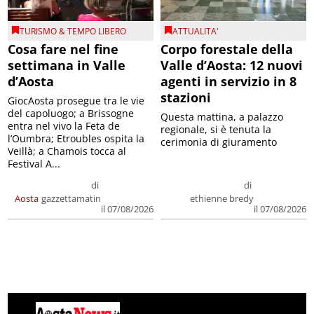
TURISMO & TEMPO LIBERO
ATTUALITA'
Cosa fare nel fine
Corpo forestale della
settimana in Valle
Valle d’Aosta: 12 nuovi
d’Aosta
agenti in servizio in 8
stazioni
GiocAosta prosegue tra le vie
del capoluogo; a Brissogne
Questa mattina, a palazzo
entra nel vivo la Feta de
regionale, si è tenuta la
l’Oumbra; Etroubles ospita la
cerimonia di giuramento
Veillà; a Chamois tocca al
Festival A...
di
di
Aosta
gazzettamatin
ethienne bredy
il 07/08/2026
il 07/08/2026