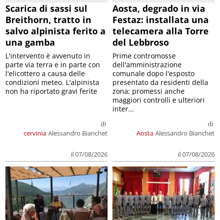
Scarica di sassi sul
Aosta, degrado in via
Breithorn, tratto in
Festaz: installata una
salvo alpinista ferito a
telecamera alla Torre
una gamba
del Lebbroso
L'intervento è avvenuto in
Prime contromosse
parte via terra e in parte con
dell'amministrazione
l'elicottero a causa delle
comunale dopo l'esposto
condizioni meteo. L'alpinista
presentato da residenti della
non ha riportato gravi ferite
zona; promessi anche
maggiori controlli e ulteriori
inter...
di
di
cervinia
Alessandro Bianchet
Aosta
Alessandro Bianchet
il 07/08/2026
il 07/08/2026