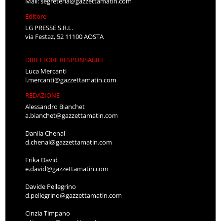
Mail:
segreteria@gazzettamatin.com
Editore
LG PRESSE S.R.L.
via Festaz, 52 11100 AOSTA
DIRETTORE RESPONSABILE
Luca Mercanti
l.mercanti@gazzettamatin.com
REDAZIONE
Alessandro Bianchet
a.bianchet@gazzettamatin.com
Danila Chenal
d.chenal@gazzettamatin.com
Erika David
e.david@gazzettamatin.com
Davide Pellegrino
d.pellegrino@gazzettamatin.com
Cinzia Timpano