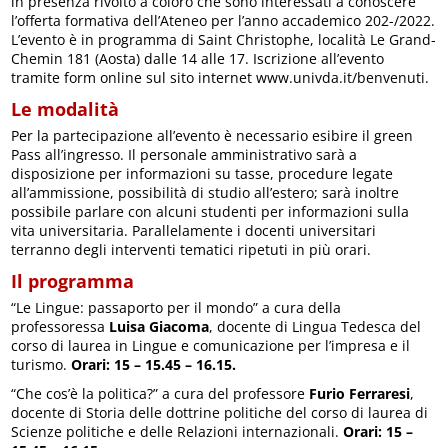
in presenza rivolto a coloro che sono interessati a conoscere
l’offerta formativa dell’Ateneo per l’anno accademico 202-/2022.
L’evento è in programma di Saint Christophe, località Le Grand-
Chemin 181 (Aosta) dalle 14 alle 17. Iscrizione all’evento
tramite form online sul sito internet www.univda.it/benvenuti.
Le modalità
Per la partecipazione all’evento è necessario esibire il green
Pass all’ingresso. Il personale amministrativo sarà a
disposizione per informazioni su tasse, procedure legate
all’ammissione, possibilità di studio all’estero; sarà inoltre
possibile parlare con alcuni studenti per informazioni sulla
vita universitaria. Parallelamente i docenti universitari
terranno degli interventi tematici ripetuti in più orari.
Il programma
“Le Lingue: passaporto per il mondo” a cura della
professoressa
Luisa Giacoma
, docente di Lingua Tedesca del
corso di laurea in Lingue e comunicazione per l’impresa e il
turismo.
Orari: 15 – 15.45 – 16.15.
“Che cos’è la politica?” a cura del professore
Furio Ferraresi
,
docente di Storia delle dottrine politiche del corso di laurea di
Scienze politiche e delle Relazioni internazionali.
Orari: 15 –