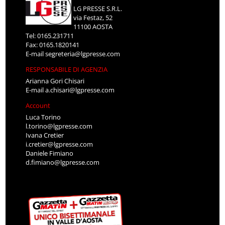
LG PRESSE S.R.L.
via Festaz, 52
11100 AOSTA
Tel: 0165.231711
Fax: 0165.1820141
E-mail
segreteria@lgpresse.com
RESPONSABILE DI AGENZIA
Arianna Gori Chisari
E-mail
a.chisari@lgpresse.com
Account
Luca Torino
l.torino@lgpresse.com
Ivana Cretier
i.cretier@lgpresse.com
Daniele Fimiano
d.fimiano@lgpresse.com