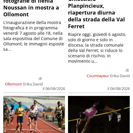
fotografie di Ilenia
Planpincieux,
Noussan in mostra a
riapertura diurna
Ollomont
della strada della Val
L'inaugurazione della mostra
Ferret
fotografica è in programma
venerdì 7 agosto alle 18, nella
Riapre oggi, giovedì 6 agosto,
sala espositiva del Comune di
solo di giorno e solo in
Ollomont; le immagini esposte
discesa, la strada comunale
sa...
della Val Ferret; si riduce lo
scenario di rischio, in
movimento u...
di
Courmayeur
Erika David
di
Ollomont
Erika David
il 06/08/2026
il 06/08/2026