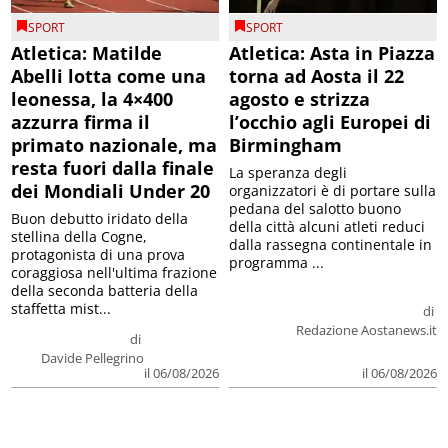
SPORT
SPORT
Atletica: Matilde
Atletica: Asta in Piazza
Abelli lotta come una
torna ad Aosta il 22
leonessa, la 4×400
agosto e strizza
azzurra firma il
l’occhio agli Europei di
primato nazionale, ma
Birmingham
resta fuori dalla finale
La speranza degli
dei Mondiali Under 20
organizzatori è di portare sulla
pedana del salotto buono
Buon debutto iridato della
della città alcuni atleti reduci
stellina della Cogne,
dalla rassegna continentale in
protagonista di una prova
programma ...
coraggiosa nell'ultima frazione
della seconda batteria della
staffetta mist...
di
Redazione Aostanews.it
di
Davide Pellegrino
il 06/08/2026
il 06/08/2026