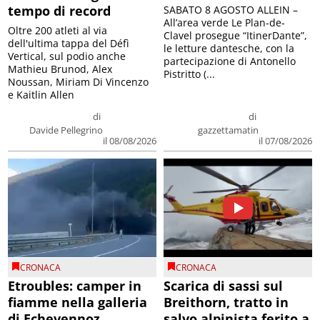
tempo di record
SABATO 8 AGOSTO ALLEIN –
All’area verde Le Plan-de-
Oltre 200 atleti al via
Clavel prosegue “ItinerDante”,
dell'ultima tappa del Défì
le letture dantesche, con la
Vertical, sul podio anche
partecipazione di Antonello
Mathieu Brunod, Alex
Pistritto (...
Noussan, Miriam Di Vincenzo
e Kaitlin Allen
di
di
Davide Pellegrino
gazzettamatin
il 08/08/2026
il 07/08/2026
CRONACA
CRONACA
Etroubles: camper in
Scarica di sassi sul
fiamme nella galleria
Breithorn, tratto in
di Echevennoz
salvo alpinista ferito a