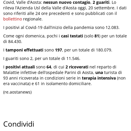
Covid, Valle d’Aosta:
nessun nuovo contagio
,
2 guariti
. Lo
rileva l’Azienda Usl della Valle d’Aosta oggi, 20 settembre. I dati
sono riferiti alle 24 ore precedenti e sono pubblicati con il
bollettino
regionale.
I positivi al Covid-19 dall’inizio della pandemia sono 12.083.
Come ogni domenica, pochi i
casi testati
(solo
81
) per un totale
di 84.430.
I
tamponi effettuati
sono
197
, per un totale di 180.079.
I guariti sono 2, per un totale di 11.546.
I
positivi attuali
sono
64
, di cui
2 ricoverati
nel reparto di
Malattie infettive dell’ospedale Parini di Aosta,
una
turista di
93 anni ricoverata in condizioni serie in
terapia intensiva
(non
era vaccinata) e 61 in isolamento domiciliare.
(re.aostanews)
Condividi