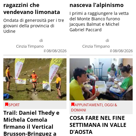
ragazzini che
nasceva l’alpinismo
vendevano limonata
I primi a raggiungere la vetta
del Monte Bianco furono
Ondata di generosità per i tre
Jacques Balmat e Michel
giovani della provincia di
Gabriel Paccard
Udine
di
di
Cinzia Timpano
Cinzia Timpano
il 08/08/2026
il 08/08/2026
SPORT
APPUNTAMENTI
,
OGGI &
DOMANI
Trail: Daniel Thedy e
COSA FARE NEL FINE
Michela Comola
SETTIMANA IN VALLE
firmano il Vertical
D’AOSTA
Brusson-Bringuez a