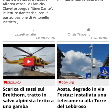
All’area verde Le Plan-de-
Clavel prosegue “ItinerDante”,
le letture dantesche, con la
partecipazione di Antonello
Pistritto (...
di
di
gazzettamatin
Cinzia Timpano
il 07/08/2026
il 07/08/2026
CRONACA
COMUNI
Scarica di sassi sul
Aosta, degrado in via
Breithorn, tratto in
Festaz: installata una
salvo alpinista ferito a
telecamera alla Torre
una gamba
del Lebbroso