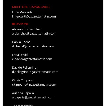
DIRETTORE RESPONSABILE
Luca Mercanti
l.mercanti@gazzettamatin.com
REDAZIONE
Alessandro Bianchet
a.bianchet@gazzettamatin.com
Danila Chenal
d.chenal@gazzettamatin.com
Erika David
e.david@gazzettamatin.com
Davide Pellegrino
d.pellegrino@gazzettamatin.com
Cinzia Timpano
c.timpano@gazzettamatin.com
Arianna Papalia
a.papalia@gazzettamatin.com
Thomas Piccot