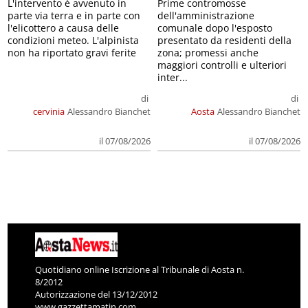
L'intervento è avvenuto in
Prime contromosse
parte via terra e in parte con
dell'amministrazione
l'elicottero a causa delle
comunale dopo l'esposto
condizioni meteo. L'alpinista
presentato da residenti della
non ha riportato gravi ferite
zona; promessi anche
maggiori controlli e ulteriori
inter...
di
di
cervinia
Alessandro Bianchet
Aosta
Alessandro Bianchet
il 07/08/2026
il 07/08/2026
Quotidiano online Iscrizione al Tribunale di Aosta n.
8/2012
Autorizzazione del 13/12/2012
www.gazzettamatin.com