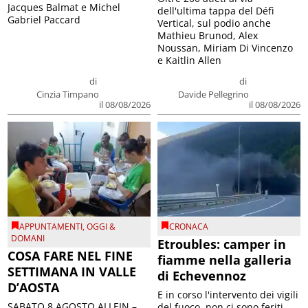
Jacques Balmat e Michel
dell'ultima tappa del Défì
Gabriel Paccard
Vertical, sul podio anche
Mathieu Brunod, Alex
Noussan, Miriam Di Vincenzo
e Kaitlin Allen
di
di
Cinzia Timpano
Davide Pellegrino
il 08/08/2026
il 08/08/2026
APPUNTAMENTI
,
OGGI &
CRONACA
DOMANI
Etroubles: camper in
COSA FARE NEL FINE
fiamme nella galleria
SETTIMANA IN VALLE
di Echevennoz
D’AOSTA
E in corso l'intervento dei vigili
SABATO 8 AGOSTO ALLEIN –
del fuoco, non ci sono feriti