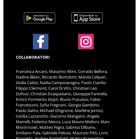
COLLABORATORI
Francesca Arcaro, Massimo Altini, Corrado Bellora,
Nadine Blanc, Riccardo Bortolotti, Manila Calipari,
Giulia Calisti, Nadia Camposaragna, Paolo Ciambi,
Filippo Clermont, Carol Di Vito, Christian Leo
Dufour, Christian Evaspasiano, Giuseppe Farinella,
Enrico Formento Dojot, Bruno Fracasso, Fabio
Francesconi, Sofia Fregnani, Giorgia Gambino,
Paolo Gatto, Michael Ghignone, Marlène Jorrioz,
Cecilia Lazzarotto, Giacomo Mangano, Angela
Marrelli, Federico Mecca, Luca Mauro Melloni, Marc
Montrosset, Matteo Nigra, Sabrina Olibano,
Emiliano Pala, Gabriele Peloso, Maurizio Pitti, Loris
Ponsetto, Andrea Portigliatti, Mattia Pramotton,