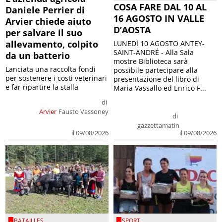
COSA FARE DAL 10 AL
Daniele Perrier di
16 AGOSTO IN VALLE
Arvier chiede aiuto
D’AOSTA
per salvare il suo
allevamento, colpito
LUNEDÌ 10 AGOSTO ANTEY-
SAINT-ANDRÉ - Alla Sala
da un batterio
mostre Biblioteca sarà
Lanciata una raccolta fondi
possibile partecipare alla
per sostenere i costi veterinari
presentazione del libro di
e far ripartire la stalla
Maria Vassallo ed Enrico F...
di
Arvier
Fausto Vassoney
di
gazzettamatin
il 09/08/2026
il 09/08/2026
BATAILLES
SPORT