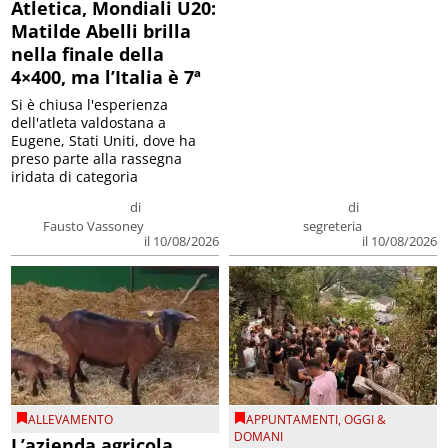
Atletica, Mondiali U20:
Matilde Abelli brilla
nella finale della
4×400, ma l’Italia è 7ª
Si è chiusa l'esperienza
dell'atleta valdostana a
Eugene, Stati Uniti, dove ha
preso parte alla rassegna
iridata di categoria
di
di
Fausto Vassoney
segreteria
il 10/08/2026
il 10/08/2026
ALLEVAMENTO
APPUNTAMENTI
,
OGGI &
DOMANI
L’azienda agricola