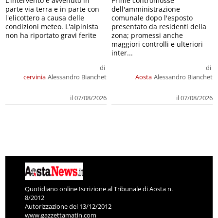
L'intervento è avvenuto in
Prime contromosse
parte via terra e in parte con
dell'amministrazione
l'elicottero a causa delle
comunale dopo l'esposto
condizioni meteo. L'alpinista
presentato da residenti della
non ha riportato gravi ferite
zona; promessi anche
maggiori controlli e ulteriori
inter...
di
di
cervinia
Alessandro Bianchet
Aosta
Alessandro Bianchet
il 07/08/2026
il 07/08/2026
Quotidiano online Iscrizione al Tribunale di Aosta n.
8/2012
Autorizzazione del 13/12/2012
www.gazzettamatin.com