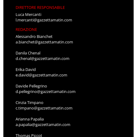
DIRETTORE RESPONSABILE
Luca Mercanti
l.mercanti@gazzettamatin.com
REDAZIONE
Alessandro Bianchet
a.bianchet@gazzettamatin.com
Danila Chenal
d.chenal@gazzettamatin.com
Erika David
e.david@gazzettamatin.com
Davide Pellegrino
d.pellegrino@gazzettamatin.com
Cinzia Timpano
c.timpano@gazzettamatin.com
Arianna Papalia
a.papalia@gazzettamatin.com
Thomas Piccot