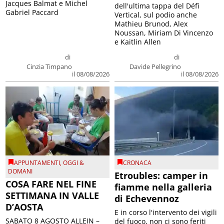
Jacques Balmat e Michel
dell'ultima tappa del Défì
Gabriel Paccard
Vertical, sul podio anche
Mathieu Brunod, Alex
Noussan, Miriam Di Vincenzo
e Kaitlin Allen
di
di
Cinzia Timpano
Davide Pellegrino
il 08/08/2026
il 08/08/2026
APPUNTAMENTI
,
OGGI &
CRONACA
DOMANI
Etroubles: camper in
COSA FARE NEL FINE
fiamme nella galleria
SETTIMANA IN VALLE
di Echevennoz
D’AOSTA
E in corso l'intervento dei vigili
SABATO 8 AGOSTO ALLEIN –
del fuoco, non ci sono feriti