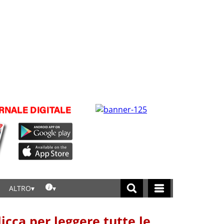
ALTRO
licca per leggere tutte le