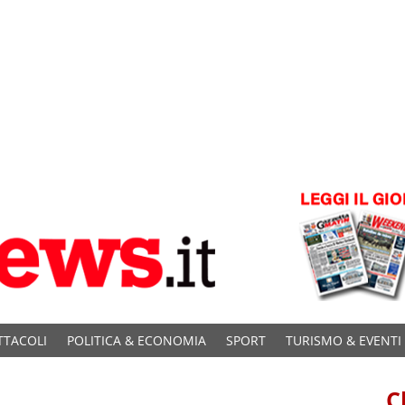
TTACOLI
POLITICA & ECONOMIA
SPORT
TURISMO & EVENTI
C