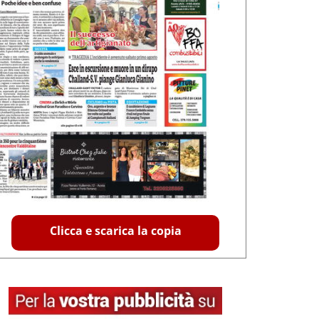
Clicca e scarica la copia