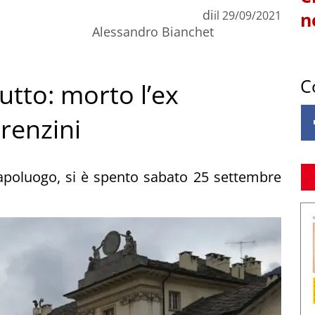
di
il
29/09/2021
n
Alessandro Bianchet
C
utto: morto l’ex
renzini
capoluogo, si è spento sabato 25 settembre