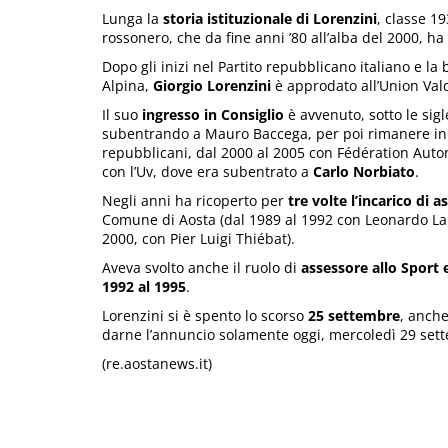
Lunga la
storia istituzionale di Lorenzini
, classe 1
rossonero, che da fine anni ’80 all’alba del 2000, ha
Dopo gli inizi nel Partito repubblicano italiano e la 
Alpina,
Giorgio Lorenzini
è approdato all’Union Val
Il suo
ingresso in Consiglio
è avvenuto, sotto le sig
subentrando a Mauro Baccega, per poi rimanere in 
repubblicani, dal 2000 al 2005 con Fédération Auto
con l’Uv, dove era subentrato a
Carlo Norbiato
.
Negli anni ha ricoperto per
tre volte l’incarico di 
Comune di Aosta (dal 1989 al 1992 con Leonardo La 
2000, con Pier Luigi Thiébat).
Aveva svolto anche il ruolo di
assessore allo Sport e
1992 al 1995
.
Lorenzini si è spento lo scorso
25 settembre
, anche
darne l’annuncio solamente oggi, mercoledì 29 sett
(re.aostanews.it)