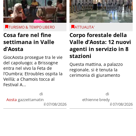
TURISMO & TEMPO LIBERO
ATTUALITA'
Cosa fare nel fine
Corpo forestale della
settimana in Valle
Valle d’Aosta: 12 nuovi
d’Aosta
agenti in servizio in 8
stazioni
GiocAosta prosegue tra le vie
del capoluogo; a Brissogne
Questa mattina, a palazzo
entra nel vivo la Feta de
regionale, si è tenuta la
l’Oumbra; Etroubles ospita la
cerimonia di giuramento
Veillà; a Chamois tocca al
Festival A...
di
di
Aosta
gazzettamatin
ethienne bredy
il 07/08/2026
il 07/08/2026