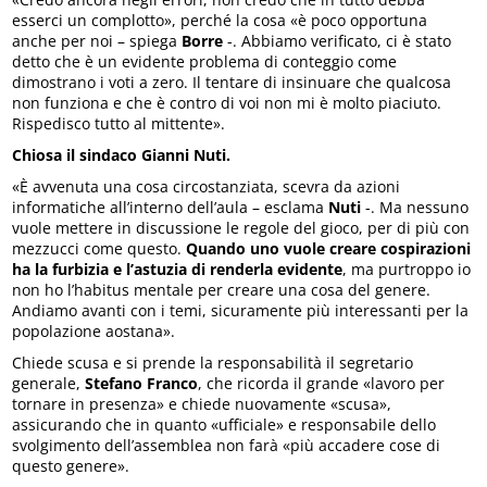
esserci un complotto», perché la cosa «è poco opportuna
anche per noi – spiega
Borre
-. Abbiamo verificato, ci è stato
detto che è un evidente problema di conteggio come
dimostrano i voti a zero. Il tentare di insinuare che qualcosa
non funziona e che è contro di voi non mi è molto piaciuto.
Rispedisco tutto al mittente».
Chiosa il sindaco Gianni Nuti.
«È avvenuta una cosa circostanziata, scevra da azioni
informatiche all’interno dell’aula – esclama
Nuti
-. Ma nessuno
vuole mettere in discussione le regole del gioco, per di più con
mezzucci come questo.
Quando uno vuole creare cospirazioni
ha la furbizia e l’astuzia di renderla evidente
, ma purtroppo io
non ho l’habitus mentale per creare una cosa del genere.
Andiamo avanti con i temi, sicuramente più interessanti per la
popolazione aostana».
Chiede scusa e si prende la responsabilità il segretario
generale,
Stefano Franco
, che ricorda il grande «lavoro per
tornare in presenza» e chiede nuovamente «scusa»,
assicurando che in quanto «ufficiale» e responsabile dello
svolgimento dell’assemblea non farà «più accadere cose di
questo genere».