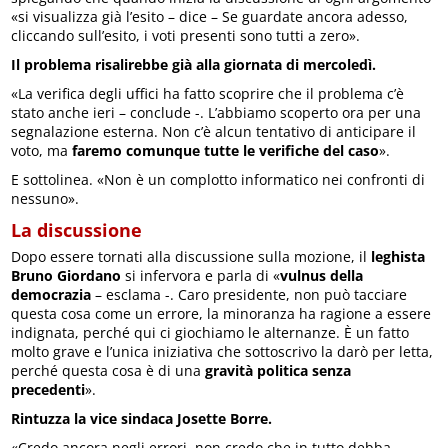
«si visualizza già l’esito – dice – Se guardate ancora adesso,
cliccando sull’esito, i voti presenti sono tutti a zero».
Il problema risalirebbe già alla giornata di mercoledì.
«La verifica degli uffici ha fatto scoprire che il problema c’è
stato anche ieri – conclude -. L’abbiamo scoperto ora per una
segnalazione esterna. Non c’è alcun tentativo di anticipare il
voto, ma
faremo comunque tutte le verifiche del caso
».
E sottolinea. «Non è un complotto informatico nei confronti di
nessuno».
La discussione
Dopo essere tornati alla discussione sulla mozione, il
leghista
Bruno Giordano
si infervora e parla di «
vulnus della
democrazia
– esclama -. Caro presidente, non può tacciare
questa cosa come un errore, la minoranza ha ragione a essere
indignata, perché qui ci giochiamo le alternanze. È un fatto
molto grave e l’unica iniziativa che sottoscrivo la darò per letta,
perché questa cosa è di una
gravità politica senza
precedenti
».
Rintuzza la vice sindaca Josette Borre.
«Credo ancora negli errori, non credo che in tutto debba