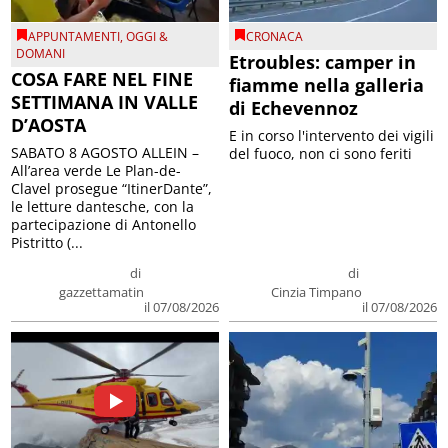
APPUNTAMENTI
,
OGGI &
CRONACA
DOMANI
Etroubles: camper in
COSA FARE NEL FINE
fiamme nella galleria
SETTIMANA IN VALLE
di Echevennoz
D’AOSTA
E in corso l'intervento dei vigili
SABATO 8 AGOSTO ALLEIN –
del fuoco, non ci sono feriti
All’area verde Le Plan-de-
Clavel prosegue “ItinerDante”,
le letture dantesche, con la
partecipazione di Antonello
Pistritto (...
di
di
gazzettamatin
Cinzia Timpano
il 07/08/2026
il 07/08/2026