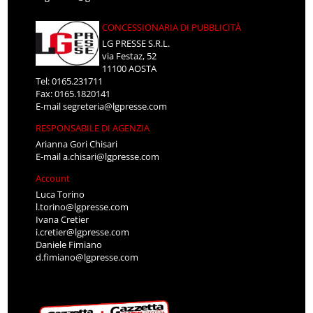
CONCESSIONARIA DI PUBBLICITÀ
LG PRESSE S.R.L.
via Festaz, 52
11100 AOSTA
Tel: 0165.231711
Fax: 0165.1820141
E-mail
segreteria@lgpresse.com
RESPONSABILE DI AGENZIA
Arianna Gori Chisari
E-mail
a.chisari@lgpresse.com
Account
Luca Torino
l.torino@lgpresse.com
Ivana Cretier
i.cretier@lgpresse.com
Daniele Fimiano
d.fimiano@lgpresse.com