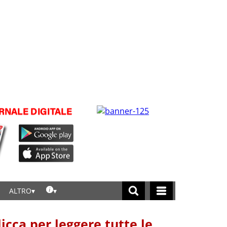
ALTRO
licca per leggere tutte le