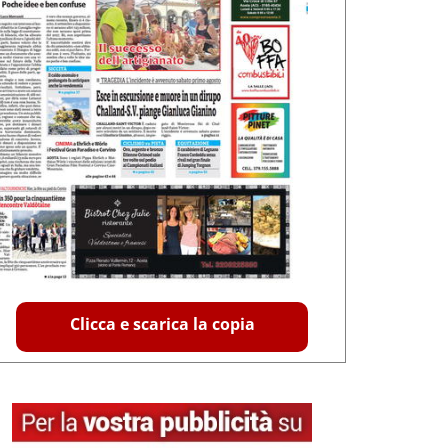
Clicca e scarica la copia