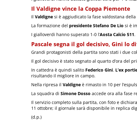
Il Valdigne vince la Coppa Piemonte
Il
Valdigne
si è aggiudicato la fase valdostana della
La formazione del
presidente Stefano De Lio
si è i
I gialloverdi hanno superato 1-0 l’
Aosta Calcio 511
.
Pascale segna il gol decisivo, Gini lo 
Grandi protagonisti della partita sono stati i due co
Il gol decisivo è stato segnato al quarto d’ora del 
In cattedra è quindi salito
Federico Gini
.
L’ex porti
risultando il migliore in campo.
Nella ripresa il
Valdigne
è rimasto in 10 per l’espul
La squadra di
Simone Dosso
accede ora alla fase r
Il servizio completo sulla partita, con foto e dichia
11 ottobre; il giornale sarà disponibile in replica di
(d.p.)