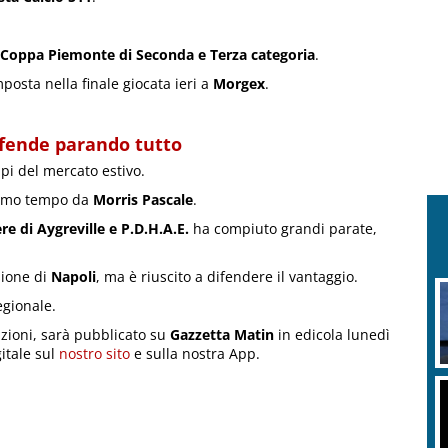
Coppa Piemonte di Seconda e Terza categoria
.
mposta nella finale giocata ieri a
Morgex
.
difende parando tutto
lpi del mercato estivo.
primo tempo da
Morris Pascale
.
ere di Aygreville e P.D.H.A.E.
ha compiuto grandi parate,
sione di
Napoli
, ma è riuscito a difendere il vantaggio.
egionale.
razioni, sarà pubblicato su
Gazzetta Matin
in edicola lunedì
gitale sul
nostro sito
e sulla nostra App.