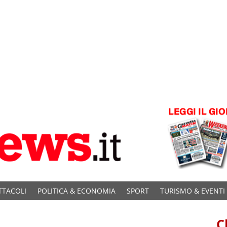
TTACOLI
POLITICA & ECONOMIA
SPORT
TURISMO & EVENTI
C