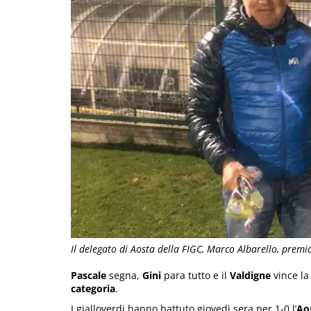
Il delegato di Aosta della FIGC, Marco Albarello, premi
Pascale
segna,
Gini
para tutto e il
Valdigne
vince la
categoria
.
I gialloverdi hanno battuto giovedì sera per 1-0 l’
Ao